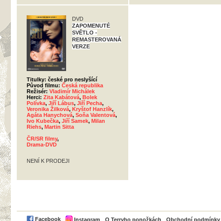
DVD
ZAPOMENUTÉ
SVĚTLO -
REMASTEROVANÁ
VERZE
Titulky: české pro neslyšící
Původ filmu:
Česká republika
Režisér:
Vladimír Michálek
Herci:
Zita Kabátová
,
Bolek
Polívka
,
Jiří Lábus
,
Jiří Pecha
,
Veronika Žilková
,
Kryštof Hanzlík
,
Agáta Hanychová
,
Soňa Valentová
,
Ivo Kubečka
,
Jiří Samek
,
Milan
Riehs
,
Martin Sitta
ČR/SR filmy
,
Drama-DVD
NENÍ K PRODEJI
PayPal
Facebook
Instagram
O Terryho ponožkách
Obchodní podmínky