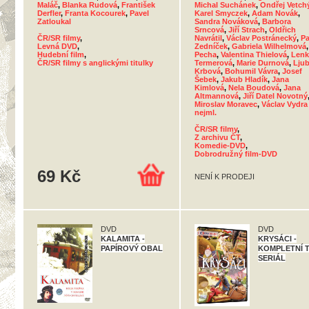
Maláč
,
Blanka Rudová
,
František
Michal Suchánek
,
Ondřej Vetch
Derfler
,
Franta Kocourek
,
Pavel
Karel Smyczek
,
Adam Novák
,
Zatloukal
Sandra Nováková
,
Barbora
Srncová
,
Jiří Strach
,
Oldřich
ČR/SR filmy
,
Navrátil
,
Václav Postránecký
,
Pa
Levná DVD
,
Zedníček
,
Gabriela Wilhelmová
Hudební film
,
Pecha
,
Valentina Thielová
,
Lenk
ČR/SR filmy s anglickými titulky
Termerová
,
Marie Durnová
,
Lju
Krbová
,
Bohumil Vávra
,
Josef
Šebek
,
Jakub Hladík
,
Jana
Kimlová
,
Nela Boudová
,
Jana
Altmannová
,
Jiří Datel Novotný
Miroslav Moravec
,
Václav Vydra
nejml.
ČR/SR filmy
,
Z archivu ČT
,
Komedie-DVD
,
Dobrodružný film-DVD
69 Kč
NENÍ K PRODEJI
DVD
DVD
KALAMITA -
KRYSÁCI -
PAPÍROVÝ OBAL
KOMPLETNÍ 
SERIÁL