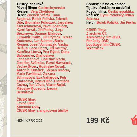
Titulky: anglické
Bonusy / info: 26 epizod
Původ filmu:
Československo
Titulky: české pro neslyšící
Režisér:
Věra Chytilová
Původ filmu:
Česká republika
Herci:
Zdeněk Svěrák
,
Jana
Režisér:
Cyril Podolský
,
Milan
Synková
,
Bolek Polívka
,
Zdeněk
Šebesta
Dítě
,
Bronislav Poloczek
,
Jaroslava
Herci:
Bolek Polívka
,
Jiří Pecha
Kretschmerová
,
Pavel Zedníček
,
Karel Novák
,
Jiří Pecha
,
Jana
ČR/SR filmy
,
Březinová
,
Dagmar Bláhová
,
Z archivu ČT
,
Lubomír Tlalka
,
Jiří Prýmek
,
Tereza
Animovaný film-DVD
,
Kučerová
,
Jan Schmid
,
Boris
Pohádky-DVD
,
Rösner
,
Josef Vondráček
,
Václav
Loutkový film ČR/SR
,
Helšus
,
Laco Deczi
,
Jiří Koutný
,
Večerníček
Kateřina Lírová
,
Petr Rýdel
,
Dana
Balounová
,
Drahoslava
Landsmanová
,
Ladislav Gzela
,
Jindřich Světnica
,
Pavel Havránek
,
Václav Švorc
,
Rostislav Novák
,
Antonín Kubálek
,
Štěpán Kučera
,
Marie Pavlíková
,
Zuzana
Schmidová
,
Eva Vidlařová
,
Petr
Kratochvíl
,
Daniel Dítě
,
František
Čužna
,
Jan Vávra
,
Viktor Bejbl
,
Miroslav Kopečný
,
Leona
Bernátová
ČR/SR filmy
,
Levná DVD
,
Komedie-DVD
,
ČR/SR filmy s anglickými titulky
199 Kč
NENÍ K PRODEJI