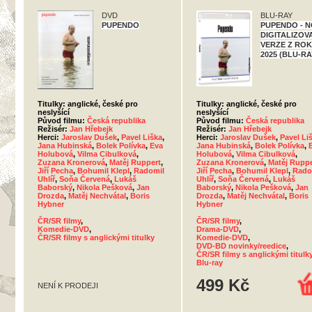
DVD
BLU-RAY
PUPENDO
PUPENDO - 
DIGITALIZOV
VERZE Z RO
2025 (BLU-RA
Titulky: anglické, české pro
Titulky: anglické, české pro
neslyšící
neslyšící
Původ filmu:
Česká republika
Původ filmu:
Česká republika
Režisér:
Jan Hřebejk
Režisér:
Jan Hřebejk
Herci:
Jaroslav Dušek
,
Pavel Liška
,
Herci:
Jaroslav Dušek
,
Pavel Li
Jana Hubinská
,
Bolek Polívka
,
Eva
Jana Hubinská
,
Bolek Polívka
,
Holubová
,
Vilma Cibulková
,
Holubová
,
Vilma Cibulková
,
Zuzana Kronerová
,
Matěj Ruppert
,
Zuzana Kronerová
,
Matěj Ruppe
Jiří Pecha
,
Bohumil Klepl
,
Radomil
Jiří Pecha
,
Bohumil Klepl
,
Rado
Uhlíř
,
Soňa Červená
,
Lukáš
Uhlíř
,
Soňa Červená
,
Lukáš
Baborský
,
Nikola Pešková
,
Jan
Baborský
,
Nikola Pešková
,
Jan
Drozda
,
Matěj Nechvátal
,
Boris
Drozda
,
Matěj Nechvátal
,
Boris
Hybner
Hybner
ČR/SR filmy
,
ČR/SR filmy
,
Komedie-DVD
,
Drama-DVD
,
ČR/SR filmy s anglickými titulky
Komedie-DVD
,
DVD-BD novinky/reedice
,
ČR/SR filmy s anglickými titulk
Blu-ray
499 Kč
NENÍ K PRODEJI