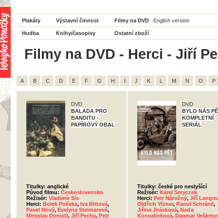
Plakáty
Výstavní činnost
Filmy na DVD
English version
Hudba
Knihy/časopisy
Ostatní zboží
Filmy na DVD - Herci - Jiří P
A
B
C
D
E
F
G
H
I
J
K
L
M
N
O
P
DVD
DVD
BALADA PRO
BYLO NÁS PĚ
BANDITU -
KOMPLETNÍ
PAPÍROVÝ OBAL
SERIÁL
Titulky: anglické
Titulky: české pro neslyšící
Původ filmu:
Československo
Režisér:
Karel Smyczek
Režisér:
Vladimír Sís
Herci:
Petr Nárožný
,
Jiří Langm
Herci:
Bolek Polívka
,
Iva Bittová
,
Oldřich Vízner
,
Raoul Schránil
,
Pavel Nový
,
Evelyna Steimarová
,
Jiřina Jirásková
,
Naďa
Miroslav Donutil
,
Jiří Pecha
,
Petr
Konvalinková
,
Dagmar Veškrno