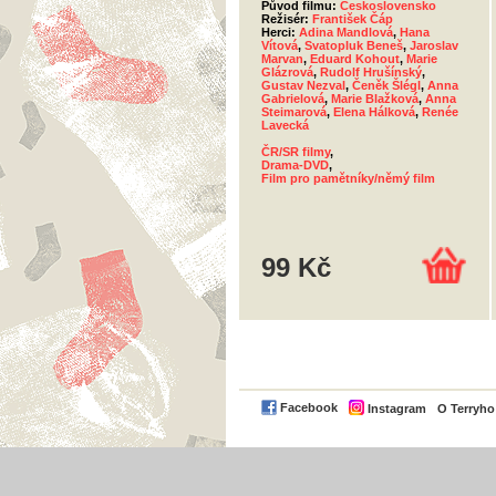
Původ filmu:
Československo
Režisér:
František Čáp
Herci:
Adina Mandlová
,
Hana
Vítová
,
Svatopluk Beneš
,
Jaroslav
Marvan
,
Eduard Kohout
,
Marie
Glázrová
,
Rudolf Hrušínský
,
Gustav Nezval
,
Čeněk Šlégl
,
Anna
Gabrielová
,
Marie Blažková
,
Anna
Steimarová
,
Elena Hálková
,
Renée
Lavecká
ČR/SR filmy
,
Drama-DVD
,
Film pro pamětníky/němý film
99 Kč
Facebook
Instagram
O Terryh