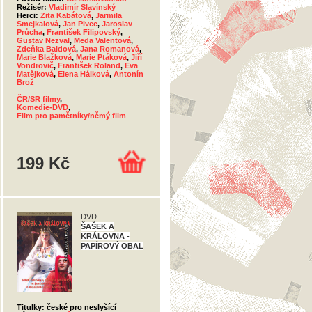
Režisér:
Vladimír Slavínský
Herci:
Zita Kabátová
,
Jarmila
Smejkalová
,
Jan Pivec
,
Jaroslav
Průcha
,
František Filipovský
,
Gustav Nezval
,
Meda Valentová
,
Zdeňka Baldová
,
Jana Romanová
,
Marie Blažková
,
Marie Ptáková
,
Jiří
Vondrovič
,
František Roland
,
Eva
Matějková
,
Elena Hálková
,
Antonín
Brož
ČR/SR filmy
,
Komedie-DVD
,
Film pro pamětníky/němý film
199 Kč
DVD
ŠAŠEK A
KRÁLOVNA -
PAPÍROVÝ OBAL
Titulky: české pro neslyšící