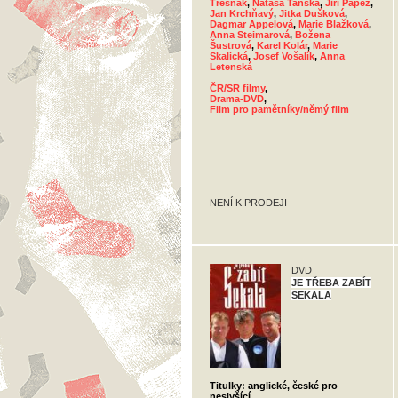
Třešňák
,
Nataša Tanská
,
Jiří Papež
,
Jan Krchňavý
,
Jitka Dušková
,
Dagmar Appelová
,
Marie Blažková
,
Anna Steimarová
,
Božena
Šustrová
,
Karel Kolár
,
Marie
Skalická
,
Josef Vošalík
,
Anna
Letenská
ČR/SR filmy
,
Drama-DVD
,
Film pro pamětníky/němý film
NENÍ K PRODEJI
DVD
JE TŘEBA ZABÍT
SEKALA
Titulky: anglické, české pro
neslyšící