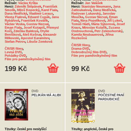
Režisér:
Václav Krška
Režisér:
Jan Valášek
Herci:
Zdeněk Štěpánek
,
František
Herci:
Stanislav Neumann
,
Jana
Smolík
,
Miloš Kopecký
,
Karel Fiala
,
Zatloukalová
,
Dana Medřická
,
Dana Medřická
,
Vladimír Leraus
,
Radovan Lukavský
,
Jaroslav
Vlasta Fialová
,
Eduard Cupák
,
Jana
Moučka
,
Gustav Nezval
,
Eman
Rybářová
,
František Kovářík
,
Fiala
,
Nina Popelíková
,
Jiří Lukeš
,
Václav Voska
,
Gustav Nezval
,
Tomáš Hádl
,
Mária Sýkorová
,
Josef
Eman Fiala
,
Josef Kotapiš
,
Přemysl
Kraus
,
Miroslav Kolařík
,
Zuzana
Kočí
,
Zdeňka Baldová
,
Otylie
Ondrouchová
,
Petr Zelenohorský
,
Beníšková
,
Aleš Košnar
,
Alexandr
Kamila Neubauerová
,
Jiřina
Milkovski
,
Apostol Karamitev
,
Rozkošná
Stefan Petrov
,
Libuše Zemková
ČR/SR filmy
,
ČR/SR filmy
,
Drama-DVD
,
Levná DVD
,
Dobrodružný film-DVD
,
Pohádky-DVD
,
Film pro pamětníky/němý film
Film pro pamětníky/němý film
199 Kč
99 Kč
DVD
DVD
PELIKÁN MÁ ALIBI
POČESTNÉ PANÍ
PARDUBICKÉ
Titulky: české pro neslyšící
Titulky: anglické, české pro