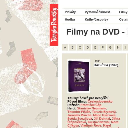
Plakáty
Výstavní činnost
Filmy
Hudba
Knihy/časopisy
Ostat
Filmy na DVD - 
A
B
C
D
E
F
G
H
I
DVD
BABIČKA (1940)
Titulky: české pro neslyšící
Původ filmu:
Československo
Režisér:
František Čáp
Herci:
Stanislav Neumann
,
Theodor Pištěk
,
Terezie Brzková
,
Jaroslav Průcha
,
Marie Glázrová
,
Světla Svozilová
,
Jiří Dohnal
,
Jiřina
Štěpničková
,
Gustav Nezval
,
Nora
Cifková
,
Vladimír Řepa
,
Karel