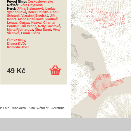
Původ filmu:
Československo
Režisér:
Věra Chytilová
Herci:
Jiřina Steimarová
,
Lenka
Vychodilová
,
Bolek Polívka
,
Raoul
Schránil
,
Vlastimil Brodský
,
Jiří
Kodet
,
Marie Rosůlková
,
Vladimír
Leraus
,
Gustav Nezval
,
Chantal
Poullain
,
Jiří Pecha
,
Nelly Gaierová
,
Marta Richterová
,
Nina Bártů
,
Věra
Víchová
,
Lumír Tuček
ČR/SR filmy
,
Drama-DVD
,
Komedie-DVD
49 Kč
io Oko
Kino Aero
Kino Světozor
Aerofilms