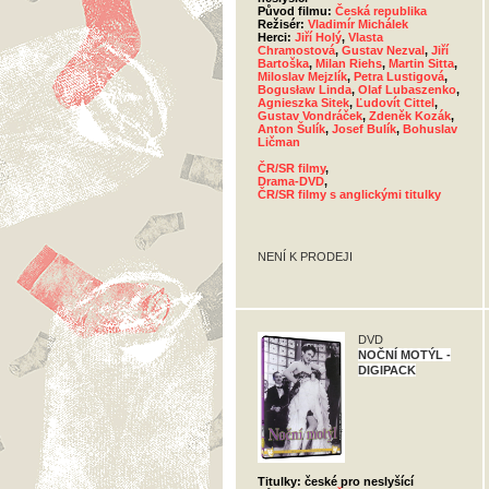
Původ filmu:
Česká republika
Režisér:
Vladimír Michálek
Herci:
Jiří Holý
,
Vlasta
Chramostová
,
Gustav Nezval
,
Jiří
Bartoška
,
Milan Riehs
,
Martin Sitta
,
Miloslav Mejzlík
,
Petra Lustigová
,
Bogusław Linda
,
Olaf Lubaszenko
,
Agnieszka Sitek
,
Ľudovít Cittel
,
Gustav Vondráček
,
Zdeněk Kozák
,
Anton Šulík
,
Josef Bulík
,
Bohuslav
Ličman
ČR/SR filmy
,
Drama-DVD
,
ČR/SR filmy s anglickými titulky
NENÍ K PRODEJI
DVD
NOČNÍ MOTÝL -
DIGIPACK
Titulky: české pro neslyšící