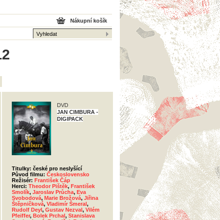
Nákupní košík
12
DVD
JAN CIMBURA -
DIGIPACK
Titulky: české pro neslyšící
Původ filmu:
Československo
Režisér:
František Čáp
Herci:
Theodor Pištěk
,
František
Smolík
,
Jaroslav Průcha
,
Eva
Svobodová
,
Marie Brožová
,
Jiřina
Štěpničková
,
Vladimír Šmeral
,
Rudolf Deyl
,
Gustav Nezval
,
Vilém
Pfeiffer
,
Bolek Prchal
,
Stanislava