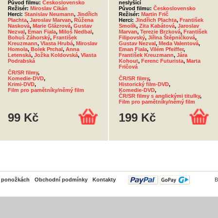
Původ filmu:
Československo
neslyšící
Režisér:
Miroslav Cikán
Původ filmu:
Československo
Herci:
Stanislav Neumann
,
Jindřich
Režisér:
Martin Frič
Plachta
,
Jaroslav Marvan
,
Růžena
Herci:
Jindřich Plachta
,
František
Nasková
,
Marie Glázrová
,
Gustav
Smolík
,
Zita Kabátová
,
Jaroslav
Nezval
,
Eman Fiala
,
Miloš Nedbal
,
Marvan
,
Terezie Brzková
,
František
Bohuš Záhorský
,
František
Filipovský
,
Jiřina Štěpničková
,
Kreuzmann
,
Vlasta Hrubá
,
Miroslav
Gustav Nezval
,
Meda Valentová
,
Homola
,
Bolek Prchal
,
Anna
Eman Fiala
,
Vilém Pfeiffer
,
Letenská
,
Jožka Koldovská
,
Vlasta
František Kreuzmann
,
Jára
Podrabská
Kohout
,
Ferenc Futurista
,
Marta
Fričová
ČR/SR filmy
,
Komedie-DVD
,
ČR/SR filmy
,
Krimi-DVD
,
Historický film-DVD
,
Film pro pamětníky/němý film
Komedie-DVD
,
ČR/SR filmy s anglickými titulky
,
Film pro pamětníky/němý film
99 Kč
199 Kč
PayPal
o ponožkách
Obchodní podmínky
Kontakty
B