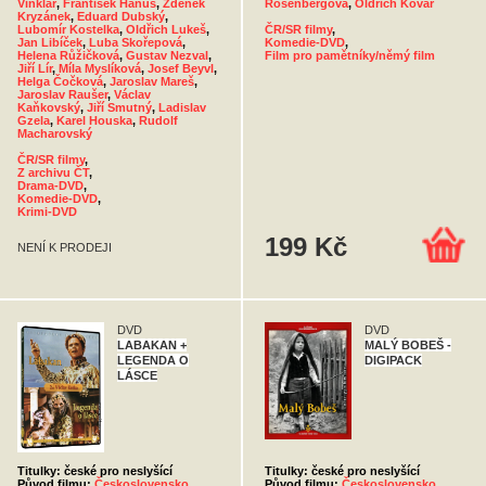
Vinklář
,
František Hanus
,
Zdeněk
Rosenbergová
,
Oldřich Kovář
Kryzánek
,
Eduard Dubský
,
Lubomír Kostelka
,
Oldřich Lukeš
,
ČR/SR filmy
,
Jan Libíček
,
Luba Skořepová
,
Komedie-DVD
,
Helena Růžičková
,
Gustav Nezval
,
Film pro pamětníky/němý film
Jiří Lír
,
Míla Myslíková
,
Josef Beyvl
,
Helga Čočková
,
Jaroslav Mareš
,
Jaroslav Raušer
,
Václav
Kaňkovský
,
Jiří Smutný
,
Ladislav
Gzela
,
Karel Houska
,
Rudolf
Macharovský
ČR/SR filmy
,
Z archivu ČT
,
Drama-DVD
,
Komedie-DVD
,
Krimi-DVD
199 Kč
NENÍ K PRODEJI
DVD
DVD
LABAKAN +
MALÝ BOBEŠ -
LEGENDA O
DIGIPACK
LÁSCE
Titulky: české pro neslyšící
Titulky: české pro neslyšící
Původ filmu:
Československo
Původ filmu:
Československo