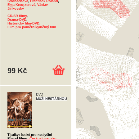
Strobachová
,
František Roland
,
Ema Kreutzerová
,
Václav
Jiříkovský
ČR/SR filmy
,
Drama-DVD
,
Historický film-DVD
,
Film pro pamětníky/němý film
99 Kč
DVD
MUŽI NESTÁRNOU
Titulky: české pro neslyšící
Původ filmu:
Československo