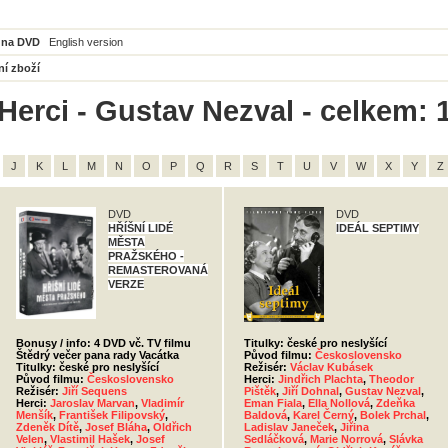
 na DVD
English version
ní zboží
Herci - Gustav Nezval - celkem: 
J
K
L
M
N
O
P
Q
R
S
T
U
V
W
X
Y
Z
DVD
DVD
HŘÍŠNÍ LIDÉ
IDEÁL SEPTIMY
MĚSTA
PRAŽSKÉHO -
REMASTEROVANÁ
VERZE
Bonusy / info: 4 DVD vč. TV filmu
Titulky: české pro neslyšící
Štědrý večer pana rady Vacátka
Původ filmu:
Československo
Titulky: české pro neslyšící
Režisér:
Václav Kubásek
Původ filmu:
Československo
Herci:
Jindřich Plachta
,
Theodor
Režisér:
Jiří Sequens
Pištěk
,
Jiří Dohnal
,
Gustav Nezval
,
Herci:
Jaroslav Marvan
,
Vladimír
Eman Fiala
,
Ella Nollová
,
Zdeňka
Menšík
,
František Filipovský
,
Baldová
,
Karel Černý
,
Bolek Prchal
,
Zdeněk Dítě
,
Josef Bláha
,
Oldřich
Ladislav Janeček
,
Jiřina
Velen
,
Vlastimil Hašek
,
Josef
Sedláčková
,
Marie Norrová
,
Slávka