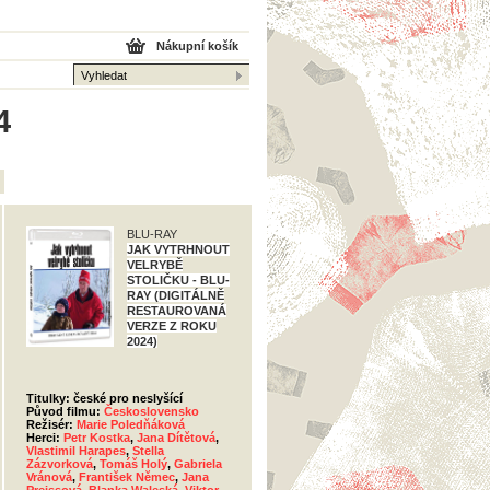
Nákupní košík
4
BLU-RAY
JAK VYTRHNOUT
VELRYBĚ
STOLIČKU - BLU-
RAY (DIGITÁLNĚ
RESTAUROVANÁ
VERZE Z ROKU
2024)
Titulky: české pro neslyšící
Původ filmu:
Československo
Režisér:
Marie Poledňáková
Herci:
Petr Kostka
,
Jana Dítětová
,
Vlastimil Harapes
,
Stella
Zázvorková
,
Tomáš Holý
,
Gabriela
Vránová
,
František Němec
,
Jana