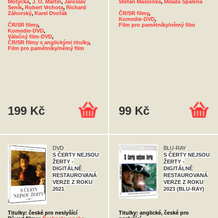
Motyčka
,
J. O. Martin
,
Jaroslav
Štefan Mašlonka
,
Milada Spálená
Seník
,
Robert Vrchota
,
Richard
Záhorský
,
Karel Dvořák
ČR/SR filmy
,
Komedie-DVD
,
ČR/SR filmy
,
Film pro pamětníky/němý film
Komedie-DVD
,
Válečný film-DVD
,
ČR/SR filmy s anglickými titulky
,
Film pro pamětníky/němý film
199 Kč
99 Kč
DVD
BLU-RAY
S ČERTY NEJSOU
S ČERTY NEJSOU
ŽERTY -
ŽERTY -
DIGITÁLNĚ
DIGITÁLNĚ
RESTAUROVANÁ
RESTAUROVANÁ
VERZE Z ROKU
VERZE Z ROKU
2021
2023 (BLU-RAY)
Titulky: české pro neslyšící
Titulky: anglické, české pro