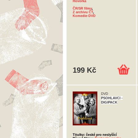
Hovorka
ČR/SR filmy
,
Z archivu ČT
,
Komedie-DVD
199 Kč
DVD
PSOHLAVCI -
DIGIPACK
Titulky: české pro neslyšící