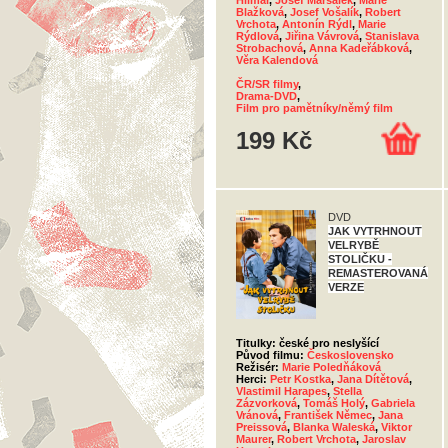
Hilmar
,
Josef Maršálek
,
Marie
Blažková
,
Josef Vošalík
,
Robert
Vrchota
,
Antonín Rýdl
,
Marie
Rýdlová
,
Jiřina Vávrová
,
Stanislava
Strobachová
,
Anna Kadeřábková
,
Věra Kalendová
ČR/SR filmy
,
Drama-DVD
,
Film pro pamětníky/němý film
199 Kč
DVD
JAK VYTRHNOUT
VELRYBĚ
STOLIČKU -
REMASTEROVANÁ
VERZE
Titulky: české pro neslyšící
Původ filmu:
Československo
Režisér:
Marie Poledňáková
Herci:
Petr Kostka
,
Jana Dítětová
,
Vlastimil Harapes
,
Stella
Zázvorková
,
Tomáš Holý
,
Gabriela
Vránová
,
František Němec
,
Jana
Preissová
,
Blanka Waleská
,
Viktor
Maurer
,
Robert Vrchota
,
Jaroslav