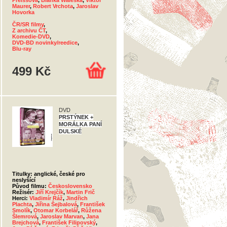
Preissová
,
Blanka Waleská
,
Viktor
Maurer
,
Robert Vrchota
,
Jaroslav
Hovorka
ČR/SR filmy
,
Z archivu ČT
,
Komedie-DVD
,
DVD-BD novinky/reedice
,
Blu-ray
499 Kč
DVD
PRSTÝNEK +
MORÁLKA PANÍ
DULSKÉ
Titulky: anglické, české pro
neslyšící
Původ filmu:
Československo
Režisér:
Jiří Krejčík
,
Martin Frič
Herci:
Vladimír Ráž
,
Jindřich
Plachta
,
Jiřina Šejbalová
,
František
Smolík
,
Otomar Korbelář
,
Růžena
Šlemrová
,
Jaroslav Marvan
,
Jana
Brejchová
,
František Filipovský
,