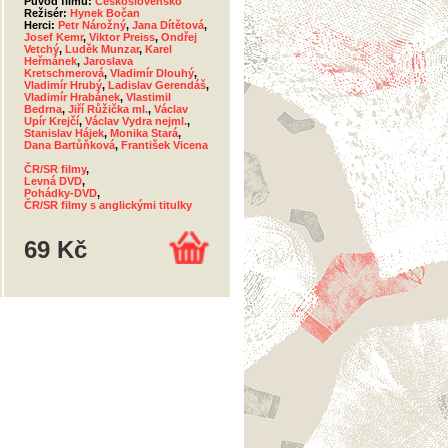
Původ filmu:
Československo
Režisér:
Hynek Bočan
Herci:
Petr Nárožný
,
Jana Dítětová
,
Josef Kemr
,
Viktor Preiss
,
Ondřej
Vetchý
,
Luděk Munzar
,
Karel
Heřmánek
,
Jaroslava
Kretschmerová
,
Vladimír Dlouhý
,
Vladimír Hrubý
,
Ladislav Gerendáš
,
Vladimír Hrabánek
,
Vlastimil
Bedrna
,
Jiří Růžička ml.
,
Václav
Upír Krejčí
,
Václav Vydra nejml.
,
Stanislav Hájek
,
Monika Stará
,
Dana Bartůňková
,
František Vicena
ČR/SR filmy
,
Levná DVD
,
Pohádky-DVD
,
ČR/SR filmy s anglickými titulky
69 Kč