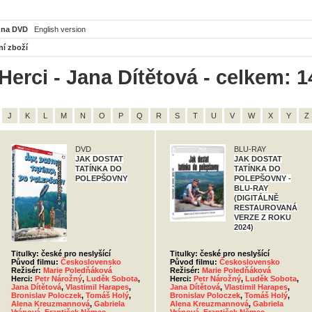
 na DVD
English version
ní zboží
Herci - Jana Dítětová - celkem: 1
J
K
L
M
N
O
P
Q
R
S
T
U
V
W
X
Y
Z
DVD
BLU-RAY
JAK DOSTAT
JAK DOSTAT
TATÍNKA DO
TATÍNKA DO
POLEPŠOVNY
POLEPŠOVNY -
BLU-RAY
(DIGITÁLNĚ
RESTAUROVANÁ
VERZE Z ROKU
2024)
Titulky: české pro neslyšící
Titulky: české pro neslyšící
Původ filmu:
Československo
Původ filmu:
Československo
Režisér:
Marie Poledňáková
Režisér:
Marie Poledňáková
Herci:
Petr Nárožný
,
Luděk Sobota
,
Herci:
Petr Nárožný
,
Luděk Sobota
,
Jana Dítětová
,
Vlastimil Harapes
,
Jana Dítětová
,
Vlastimil Harapes
,
Bronislav Poloczek
,
Tomáš Holý
,
Bronislav Poloczek
,
Tomáš Holý
,
Alena Kreuzmannová
,
Gabriela
Alena Kreuzmannová
,
Gabriela