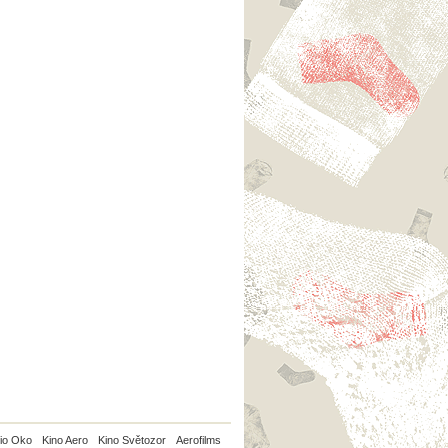
io Oko
Kino Aero
Kino Světozor
Aerofilms