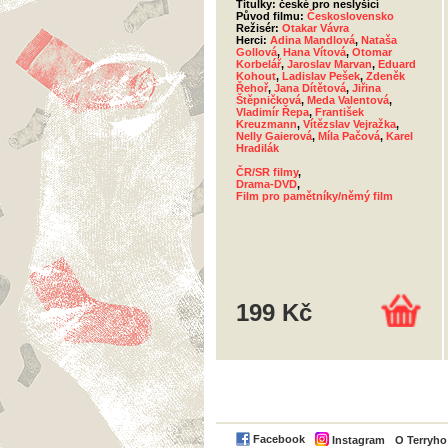
Titulky: české pro neslyšící
Původ filmu:
Československo
Režisér:
Otakar Vávra
Herci:
Adina Mandlová
,
Nataša
Gollová
,
Hana Vítová
,
Otomar
Korbelář
,
Jaroslav Marvan
,
Eduard
Kohout
,
Ladislav Pešek
,
Zdeněk
Řehoř
,
Jana Dítětová
,
Jiřina
Štěpničková
,
Meda Valentová
,
Vladimír Řepa
,
František
Kreuzmann
,
Vítězslav Vejražka
,
Nelly Gaierová
,
Míla Pačová
,
Karel
Hradilák
ČR/SR filmy
,
Drama-DVD
,
Film pro pamětníky/němý film
199 Kč
Facebook
Instagram
O Terryh