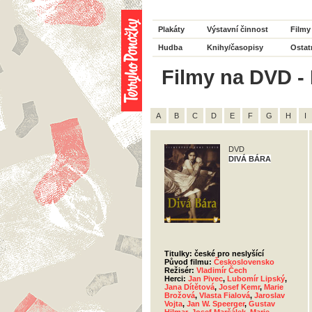
Plakáty
Výstavní činnost
Filmy
Hudba
Knihy/časopisy
Ostat
Filmy na DVD - 
A
B
C
D
E
F
G
H
I
DVD
DIVÁ BÁRA
Titulky: české pro neslyšící
Původ filmu:
Československo
Režisér:
Vladimír Čech
Herci:
Jan Pivec
,
Lubomír Lipský
,
Jana Dítětová
,
Josef Kemr
,
Marie
Brožová
,
Vlasta Fialová
,
Jaroslav
Vojta
,
Jan W. Speerger
,
Gustav