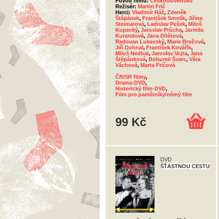
Původ filmu:
Československo
Režisér:
Martin Frič
Herci:
Vladimír Ráž
,
Zdeněk
Štěpánek
,
František Smolík
,
Jiřina
Steimarová
,
Ladislav Pešek
,
Miloš
Kopecký
,
Jaroslav Průcha
,
Jarmila
Kurandová
,
Jana Dítětová
,
Radovan Lukavský
,
Marie Brožová
,
Jiří Dohnal
,
František Kovářík
,
Miloš Nedbal
,
Jaroslav Vojta
,
Jana
Štěpánková
,
Bohumil Švarc
,
Věra
Váchová
,
Marta Fričová
ČR/SR filmy
,
Drama-DVD
,
Historický film-DVD
,
Film pro pamětníky/němý film
99 Kč
DVD
ŠŤASTNOU CESTU