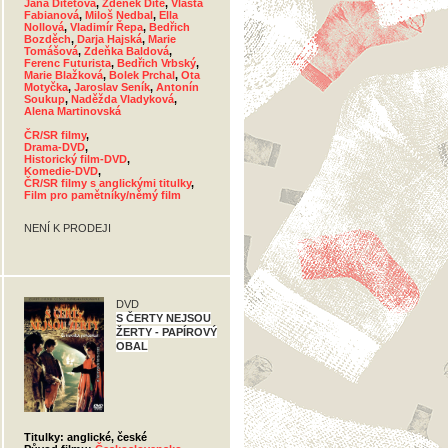
Jana Dítětová
,
Zdeněk Dítě
,
Vlasta
Fabianová
,
Miloš Nedbal
,
Ella
Nollová
,
Vladimír Řepa
,
Bedřich
Bozděch
,
Darja Hajská
,
Marie
Tomášová
,
Zdeňka Baldová
,
Ferenc Futurista
,
Bedřich Vrbský
,
Marie Blažková
,
Bolek Prchal
,
Ota
Motyčka
,
Jaroslav Seník
,
Antonín
Soukup
,
Naděžda Vladyková
,
Alena Martinovská
ČR/SR filmy
,
Drama-DVD
,
Historický film-DVD
,
Komedie-DVD
,
ČR/SR filmy s anglickými titulky
,
Film pro pamětníky/němý film
NENÍ K PRODEJI
DVD
S ČERTY NEJSOU
ŽERTY - PAPÍROVÝ
OBAL
Titulky: anglické, české