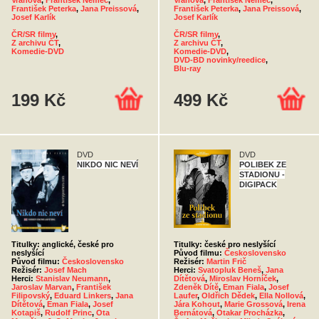
Vránová
,
František Němec
,
Vránová
,
František Němec
,
František Peterka
,
Jana Preissová
,
František Peterka
,
Jana Preissová
,
Josef Karlík
Josef Karlík
ČR/SR filmy
,
ČR/SR filmy
,
Z archivu ČT
,
Z archivu ČT
,
Komedie-DVD
Komedie-DVD
,
DVD-BD novinky/reedice
,
Blu-ray
199 Kč
499 Kč
DVD
DVD
NIKDO NIC NEVÍ
POLIBEK ZE
STADIONU -
DIGIPACK
Titulky: anglické, české pro
Titulky: české pro neslyšící
neslyšící
Původ filmu:
Československo
Původ filmu:
Československo
Režisér:
Martin Frič
Režisér:
Josef Mach
Herci:
Svatopluk Beneš
,
Jana
Herci:
Stanislav Neumann
,
Dítětová
,
Miroslav Horníček
,
Jaroslav Marvan
,
František
Zdeněk Dítě
,
Eman Fiala
,
Josef
Filipovský
,
Eduard Linkers
,
Jana
Laufer
,
Oldřich Dědek
,
Ella Nollová
,
Dítětová
,
Eman Fiala
,
Josef
Jára Kohout
,
Marie Grossová
,
Irena
Kotapiš
,
Rudolf Princ
,
Ota
Bernátová
,
Otakar Procházka
,