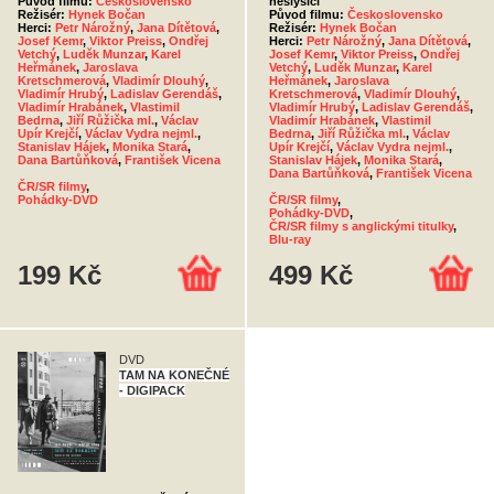
Původ filmu:
Československo
neslyšící
Režisér:
Hynek Bočan
Původ filmu:
Československo
Herci:
Petr Nárožný
,
Jana Dítětová
,
Režisér:
Hynek Bočan
Josef Kemr
,
Viktor Preiss
,
Ondřej
Herci:
Petr Nárožný
,
Jana Dítětová
,
Vetchý
,
Luděk Munzar
,
Karel
Josef Kemr
,
Viktor Preiss
,
Ondřej
Heřmánek
,
Jaroslava
Vetchý
,
Luděk Munzar
,
Karel
Kretschmerová
,
Vladimír Dlouhý
,
Heřmánek
,
Jaroslava
Vladimír Hrubý
,
Ladislav Gerendáš
,
Kretschmerová
,
Vladimír Dlouhý
,
Vladimír Hrabánek
,
Vlastimil
Vladimír Hrubý
,
Ladislav Gerendáš
,
Bedrna
,
Jiří Růžička ml.
,
Václav
Vladimír Hrabánek
,
Vlastimil
Upír Krejčí
,
Václav Vydra nejml.
,
Bedrna
,
Jiří Růžička ml.
,
Václav
Stanislav Hájek
,
Monika Stará
,
Upír Krejčí
,
Václav Vydra nejml.
,
Dana Bartůňková
,
František Vicena
Stanislav Hájek
,
Monika Stará
,
Dana Bartůňková
,
František Vicena
ČR/SR filmy
,
Pohádky-DVD
ČR/SR filmy
,
Pohádky-DVD
,
ČR/SR filmy s anglickými titulky
,
Blu-ray
199 Kč
499 Kč
DVD
TAM NA KONEČNÉ
- DIGIPACK