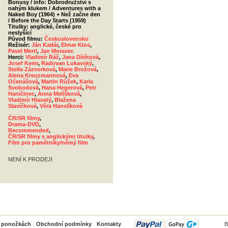
Bonusy / info: Dobrodružství s
nahým klukem / Adventures with a
Naked Boy (1964) + Než začne den
/ Before the Day Starts (1959)
Titulky: anglické, české pro
neslyšící
Původ filmu:
Československo
Režisér:
Ján Kadár
,
Elmar Klos
,
Pavel Mertl
,
Jan Moravec
Herci:
Vladimír Ráž
,
Jana Dítětová
,
Josef Kemr
,
Radovan Lukavský
,
Stella Zázvorková
,
Marie Brožová
,
Alena Kreuzmannová
,
Eva
Očenášová
,
Martin Růžek
,
Karla
Svobodová
,
Hana Hegerová
,
Petr
Haničinec
,
Anna Melíšková
,
Vladimír Hlavatý
,
Blažena
Slavíčková
,
Věra Hanslíková
ČR/SR filmy
,
Drama-DVD
,
Recommended
,
ČR/SR filmy s anglickými titulky
,
Film pro pamětníky/němý film
NENÍ K PRODEJI
PayPal
o ponožkách
Obchodní podmínky
Kontakty
B