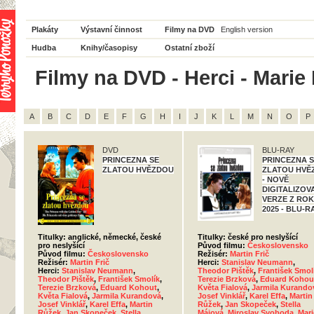
Plakáty
Výstavní činnost
Filmy na DVD
English version
Hudba
Knihy/časopisy
Ostatní zboží
Filmy na DVD - Herci - Marie
A
B
C
D
E
F
G
H
I
J
K
L
M
N
O
P
DVD
BLU-RAY
PRINCEZNA SE
PRINCEZNA 
ZLATOU HVĚZDOU
ZLATOU HVĚ
- NOVĚ
DIGITALIZOV
VERZE Z RO
2025 - BLU-R
Titulky: anglické, německé, české
Titulky: české pro neslyšící
pro neslyšící
Původ filmu:
Československo
Původ filmu:
Československo
Režisér:
Martin Frič
Režisér:
Martin Frič
Herci:
Stanislav Neumann
,
Herci:
Stanislav Neumann
,
Theodor Pištěk
,
František Smol
Theodor Pištěk
,
František Smolík
,
Terezie Brzková
,
Eduard Kohou
Terezie Brzková
,
Eduard Kohout
,
Květa Fialová
,
Jarmila Kurando
Květa Fialová
,
Jarmila Kurandová
,
Josef Vinklář
,
Karel Effa
,
Martin
Josef Vinklář
,
Karel Effa
,
Martin
Růžek
,
Jan Skopeček
,
Stella
Růžek
,
Jan Skopeček
,
Stella
Májová
,
Miroslav Svoboda
,
Mari