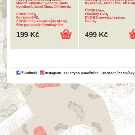
Májová
,
Miroslav Svoboda
,
Marie
Kyselková
,
Josef Zíma
,
Jiří Ouh
Kyselková
,
Josef Zíma
,
Jiří Ouhela
ČR/SR filmy
,
ČR/SR filmy
,
Pohádky-DVD
,
Pohádky-DVD
,
DVD-BD novinky/reedice
,
ČR/SR filmy s anglickými titulky
,
Blu-ray
Film pro pamětníky/němý film
199 Kč
499 Kč
PayPal
Facebook
Instagram
O Terryho ponožkách
Obchodní podmínky