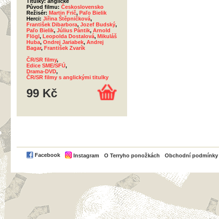
Titulky: anglické
Původ filmu:
Československo
Režisér:
Martin Frič
,
Paľo Bielik
Herci:
Jiřina Štěpničková
,
František Dibarbora
,
Jozef Budský
,
Paľo Bielik
,
Július Pántik
,
Arnold
Flögl
,
Leopolda Dostalová
,
Mikuláš
Huba
,
Ondrej Jariabek
,
Andrej
Bagar
,
František Zvarík
ČR/SR filmy
,
Edice SME/SFÚ
,
Drama-DVD
,
ČR/SR filmy s anglickými titulky
99 Kč
PayPal
Facebook
Instagram
O Terryho ponožkách
Obchodní podmínky