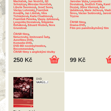
Macháček
,
Jan Vostrčil
,
Jiří
Jaroslav Vojta
,
Leopolda
Schmitzer
,
Miroslav Horníček
,
Dostalová
,
Jindřich Fiala
,
Karel
Libuše Švormová
,
Josef Somr
,
Dostal
,
Jiřina Vávrová
,
Aša
Václav Lohniský
,
František
Vašátková
,
Marie Ježková
,
Vladi
Kovářík
,
Jan Libíček
,
Věra
Štros
,
Václav Suldovský
,
Jarosl
Tichánková
,
Karla Chadimová
,
Tryzna
František Peterka
,
Vlasta Jelínková
,
Leopolda Dostalová
,
Štěpánka
ČR/SR filmy
,
Řeháková
,
Eduard Hrubeš
,
Nora
Drama-DVD
,
Grundová
Film pro pamětníky/němý film
ČR/SR filmy
,
Netuctovky, limitované řady
,
Aerofilms-DVD
,
Komedie-DVD
,
DVD-BD novinky/reedice
,
Recommended
,
ČR/SR filmy s anglickými titulky
250 Kč
99 Kč
DVD
VARÚJ...!