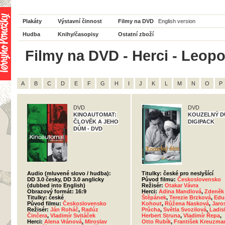
Plakáty
Výstavní činnost
Filmy na DVD
English version
Hudba
Knihy/časopisy
Ostatní zboží
Filmy na DVD - Herci - Leopo
A
B
C
D
E
F
G
H
I
J
K
L
M
N
O
P
DVD
DVD
KINOAUTOMAT:
KOUZELNÝ D
ČLOVĚK A JEHO
DIGIPACK
DŮM - DVD
Audio (mluvené slovo / hudba):
Titulky: české pro neslyšící
DD 3.0 česky, DD 3.0 anglicky
Původ filmu:
Československo
(dubbed into English)
Režisér:
Otakar Vávra
Obrazový formát: 16:9
Herci:
Adina Mandlová
,
Zdeněk
Titulky: české
Štěpánek
,
Terezie Brzková
,
Edu
Původ filmu:
Československo
Kohout
,
Růžena Nasková
,
Jaro
Režisér:
Ján Roháč
,
Radúz
Průcha
,
Světla Svozilová
,
Ladis
Činčera
,
Vladimír Svitáček
Herbert Struna
,
Vladimír Řepa
,
Herci:
Alena Vránová
,
Miroslav
Otto Rubík
,
František Kreuzma