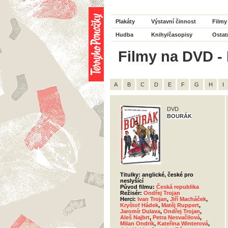
Plakáty
Výstavní činnost
Filmy
Hudba
Knihy/časopisy
Ostat
Filmy na DVD - 
A
B
C
D
E
F
G
H
I
DVD
BOURÁK
Titulky: anglické, české pro
neslyšící
Původ filmu:
Česká republika
Režisér:
Ondřej Trojan
Herci:
Ivan Trojan
,
Jiří Macháček
,
Kryštof Hádek
,
Matěj Ruppert
,
Jaromír Dulava
,
Ondřej Trojan
,
Aleš Najbrt
,
Petra Nesvačilová
,
Milan Ondrík
,
Kateřina Winterová
,