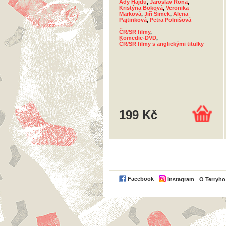
Ady Hajdu
,
Jaroslav Róna
,
Kristýna Boková
,
Veronika
Marková
,
Jiří Šimek
,
Alena
Pajtinková
,
Petra Polnišová
ČR/SR filmy
,
Komedie-DVD
,
ČR/SR filmy s anglickými titulky
199 Kč
Facebook
Instagram
O Terryh