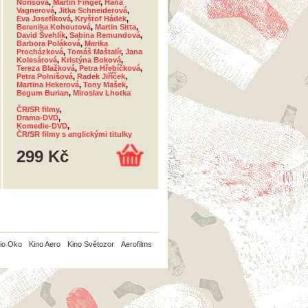
Norisová
,
Martin Finger
,
Hana
Vagnerová
,
Jitka Schneiderová
,
Eva Josefíková
,
Kryštof Hádek
,
Berenika Kohoutová
,
Martin Sitta
,
David Švehlík
,
Sabina Remundová
,
Barbora Poláková
,
Marika
Procházková
,
Tomáš Maštalír
,
Jana
Kolesárová
,
Kristýna Boková
,
Tereza Blažková
,
Petra Hřebíčková
,
Petra Polnišová
,
Radek Jiříček
,
Martina Hekerová
,
Tony Mašek
,
Begum Burian
,
Miroslav Lhotka
ČR/SR filmy
,
Drama-DVD
,
Komedie-DVD
,
ČR/SR filmy s anglickými titulky
299 Kč
io Oko
Kino Aero
Kino Světozor
Aerofilms