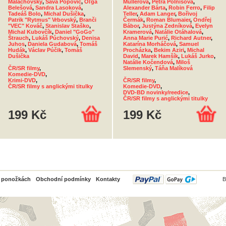
Malachovský
,
Sáva Popovič
,
Oľga
Müllerová
,
Petra Polnišová
,
Belešová
,
Sandra Lasoková
,
Alexander Bárta
,
Robin Ferro
,
Filip
Tadeáš Bolo
,
Michal Dušička
,
Teller
,
Adam Langer
,
Bořivoj
Patrik "Rytmus" Vrbovský
,
Branči
Čermák
,
Roman Blumaier
,
Ondřej
"VEC" Kováč
,
Stanislav Staško
,
Bábor
,
Justýna Zedníková
,
Evelyn
Michal Kubovčík
,
Daniel "GoGo"
Kramerová
,
Natálie Otáhalová
,
Štrauch
,
Lukáš Púchovský
,
Denisa
Anna Marie Purić
,
Richard Autner
,
Juhos
,
Daniela Gudabová
,
Tomáš
Katarína Morháčová
,
Samuel
Hudák
,
Václav Púčik
,
Tomáš
Procházka
,
Bekim Aziri
,
Michal
Dušička
David
,
Marek Hamšík
,
Lukáš Jurko
,
Natálie Kočendová
,
Miloš
ČR/SR filmy
,
Slemenský
,
Táňa Malíková
Komedie-DVD
,
Krimi-DVD
,
ČR/SR filmy
,
ČR/SR filmy s anglickými titulky
Komedie-DVD
,
DVD-BD novinky/reedice
,
ČR/SR filmy s anglickými titulky
199 Kč
199 Kč
PayPal
o ponožkách
Obchodní podmínky
Kontakty
B