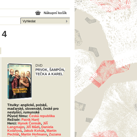
Nákupní košík
 4
DVD
PRVOK, ŠAMPÓN,
TEČKA A KAREL
Titulky: anglické, polské,
maďarské, slovenské, české pro
neslyšící, rumunské
Původ filmu:
Česká republika
Režisér:
Patrik Hartl
Herci:
Hynek Čermák
,
Jiří
Langmajer
,
Jiří Mádl
,
Daniela
Kolářová
,
Jakub Kohák
,
Martin
Pechlát
,
Martin Hofmann
,
Zuzana