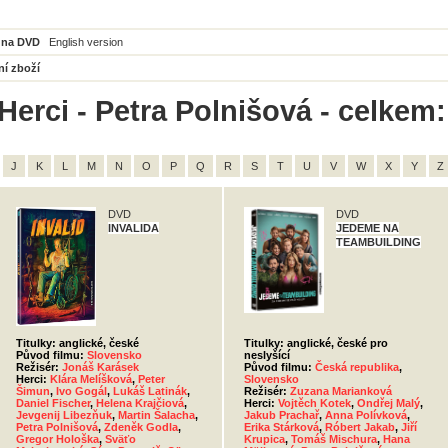
 na DVD
English version
ní zboží
Herci - Petra Polnišová - celkem:
J
K
L
M
N
O
P
Q
R
S
T
U
V
W
X
Y
Z
DVD
DVD
INVALIDA
JEDEME NA
TEAMBUILDING
Titulky: anglické, české
Titulky: anglické, české pro
Původ filmu:
Slovensko
neslyšící
Režisér:
Jonáš Karásek
Původ filmu:
Česká republika
,
Herci:
Klára Melíšková
,
Peter
Slovensko
Šimun
,
Ivo Gogál
,
Lukáš Latinák
,
Režisér:
Zuzana Marianková
Daniel Fischer
,
Helena Krajčiová
,
Herci:
Vojtěch Kotek
,
Ondřej Malý
,
Jevgenij Libezňuk
,
Martin Šalacha
,
Jakub Prachař
,
Anna Polívková
,
Petra Polnišová
,
Zdeněk Godla
,
Erika Stárková
,
Róbert Jakab
,
Jiří
Gregor Hološka
,
Sväťo
Krupica
,
Tomáš Mischura
,
Hana