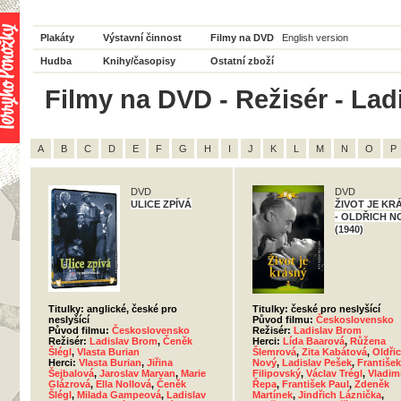
Plakáty
Výstavní činnost
Filmy na DVD
English version
Hudba
Knihy/časopisy
Ostatní zboží
Filmy na DVD - Režisér - Lad
A
B
C
D
E
F
G
H
I
J
K
L
M
N
O
P
DVD
DVD
ULICE ZPÍVÁ
ŽIVOT JE KR
- OLDŘICH N
(1940)
Titulky: anglické, české pro
Titulky: české pro neslyšící
neslyšící
Původ filmu:
Československo
Původ filmu:
Československo
Režisér:
Ladislav Brom
Režisér:
Ladislav Brom
,
Čeněk
Herci:
Lída Baarová
,
Růžena
Šlégl
,
Vlasta Burian
Šlemrová
,
Zita Kabátová
,
Oldři
Herci:
Vlasta Burian
,
Jiřina
Nový
,
Ladislav Pešek
,
František
Šejbalová
,
Jaroslav Marvan
,
Marie
Filipovský
,
Václav Trégl
,
Vladim
Glázrová
,
Ella Nollová
,
Čeněk
Řepa
,
František Paul
,
Zdeněk
Šlégl
,
Milada Gampeová
,
Ladislav
Martínek
,
Jindřich Láznička
,