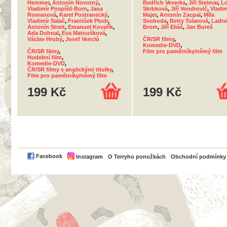
Hemmer
,
Antonín Novotný
,
Bedřich Veverka
,
Jiří Steimar
,
Lo
Vladimír Pospíšil-Born
,
Jana
Skrbková
,
Jiří Vondrovič
,
Vladim
Romanová
,
Karel Postranecký
,
Majer
,
Antonín Zacpal
,
Míla
Vladimír Salač
,
František Plodr
,
Svoboda
,
Betty Tolarová
,
Ladis
Antonín Streit
,
Emanuel Kovařík
,
Brom
,
Jiří Eliáš
,
Jan Bureš
Ada Dohnal
,
Eva Matoušková
,
Václav Hrubý
,
Josef Venclů
ČR/SR filmy
,
Komedie-DVD
,
ČR/SR filmy
,
Film pro pamětníky/němý film
Hudební film
,
Komedie-DVD
,
ČR/SR filmy s anglickými titulky
,
Film pro pamětníky/němý film
199 Kč
199 Kč
PayPal
Facebook
Instagram
O Terryho ponožkách
Obchodní podmínky