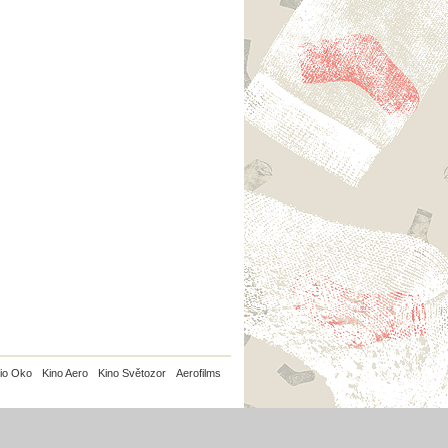
io Oko
Kino Aero
Kino Světozor
Aerofilms