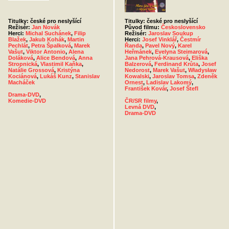
Titulky: české pro neslyšící
Titulky: české pro neslyšící
Režisér:
Jan Novák
Původ filmu:
Československo
Herci:
Michal Suchánek
,
Filip
Režisér:
Jaroslav Soukup
Blažek
,
Jakub Kohák
,
Martin
Herci:
Josef Vinklář
,
Čestmír
Pechlát
,
Petra Špalková
,
Marek
Řanda
,
Pavel Nový
,
Karel
Vašut
,
Viktor Antonio
,
Alena
Heřmánek
,
Evelyna Steimarová
,
Doláková
,
Alice Bendová
,
Anna
Jana Pehrová-Krausová
,
Eliška
Stropnická
,
Vlastimil Kaňka
,
Balzerová
,
Ferdinand Krůta
,
Josef
Natálie Grossová
,
Kristýna
Nedorost
,
Marek Vašut
,
Władysław
Kociánová
,
Lukáš Kunz
,
Stanislav
Kowalski
,
Jaroslav Tomsa
,
Zdeněk
Macháček
Ornest
,
Ladislav Lakomý
,
František Kovár
,
Josef Štefl
Drama-DVD
,
Komedie-DVD
ČR/SR filmy
,
Levná DVD
,
Drama-DVD