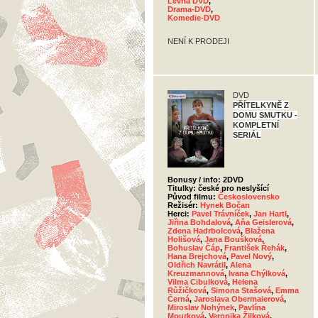
Levná DVD
,
Drama-DVD
,
Komedie-DVD
NENÍ K PRODEJI
DVD
PŘÍTELKYNĚ Z
DOMU SMUTKU -
KOMPLETNÍ
SERIÁL
Bonusy / info: 2DVD
Titulky: české pro neslyšící
Původ filmu:
Československo
Režisér:
Hynek Bočan
Herci:
Pavel Trávníček
,
Jan Hartl
,
Jiřina Bohdalová
,
Aňa Geislerová
,
Zdena Hadrbolcová
,
Blažena
Holišová
,
Jana Boušková
,
Bohuslav Čáp
,
František Řehák
,
Hana Brejchová
,
Pavel Nový
,
Oldřich Navrátil
,
Alena
Kreuzmannová
,
Ivana Chýlková
,
Vilma Cibulková
,
Helena
Růžičková
,
Simona Stašová
,
Emma
Černá
,
Jaroslava Obermaierová
,
Miroslav Nohýnek
,
Pavlína
Mourková
,
Veronika Žilková
,