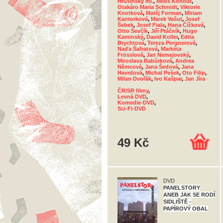
Hrušínský ml.
,
Miloš Kohout
,
Otakáro Maria Schmidt
,
Viktorie
Knotková
,
Matěj Forman
,
Miriam
Kantorková
,
Marek Vašut
,
Josef
Šebek
,
Josef Fiala
,
Hana Čížková
,
Otto Ševčík
,
Jiří Ptáčník
,
Hugo
Kaminský
,
David Koller
,
Edita
Brychtová
,
Tereza Pergnerová
,
Naďa Šafratová
,
Markéta
Frösslová
,
Jan Nemejovský
,
Miroslava Babůrková
,
Andrea
Němcová
,
Jana Šedová
,
Jana
Havrdová
,
Michal Pešek
,
Oto Filip
,
Milan Dvořák
,
Ivo Kašpar
,
Jan Jíra
ČR/SR filmy
,
Levná DVD
,
Komedie-DVD
,
Sci-Fi-DVD
49 Kč
DVD
PANELSTORY
ANEB JAK SE RODÍ
SIDLIŠTĚ -
PAPÍROVÝ OBAL