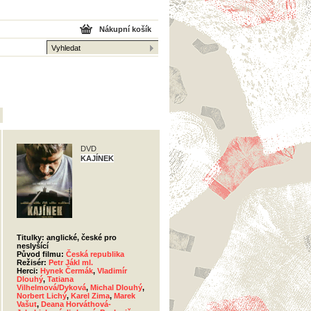
Nákupní košík
DVD
KAJÍNEK
Titulky: anglické, české pro
neslyšící
Původ filmu:
Česká republika
Režisér:
Petr Jákl ml.
Herci:
Hynek Čermák
,
Vladimír
Dlouhý
,
Tatiana
Vilhelmová/Dyková
,
Michal Dlouhý
,
Norbert Lichý
,
Karel Zima
,
Marek
Vašut
,
Deana Horváthová-