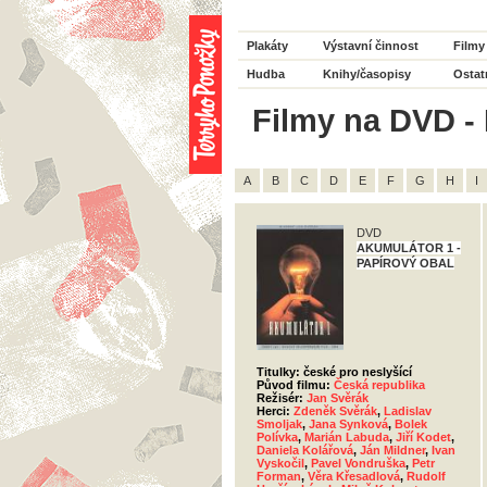
Plakáty
Výstavní činnost
Filmy
Hudba
Knihy/časopisy
Ostat
Filmy na DVD - 
A
B
C
D
E
F
G
H
I
DVD
AKUMULÁTOR 1 -
PAPÍROVÝ OBAL
Titulky: české pro neslyšící
Původ filmu:
Česká republika
Režisér:
Jan Svěrák
Herci:
Zdeněk Svěrák
,
Ladislav
Smoljak
,
Jana Synková
,
Bolek
Polívka
,
Marián Labuda
,
Jiří Kodet
,
Daniela Kolářová
,
Ján Mildner
,
Ivan
Vyskočil
,
Pavel Vondruška
,
Petr
Forman
,
Věra Křesadlová
,
Rudolf