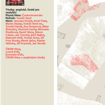
Titulky: anglické, české pro
neslyšící
Původ filmu:
Československo
Režisér:
Tomáš Vorel
Herci:
Jaroslav Dušek
,
Karel Fiala
,
Martin Dejdar
,
Tomáš Vorel ml.
,
Tomáš Hanák
,
Eva Holubová
,
Milan
Šteindler
,
Vlastimil Zavřel
,
Michaela
Pavlátová
,
David Vávra
,
Šimon
Caban
,
Jan Čenský
,
Aleš Najbrt
,
Radomil Uhlíř
,
Tomáš Vorel
,
Jiří
Fero Burda
,
Marek Vašut
,
Radim
Vašinka
,
Jiří Krytinář
,
Jan Slovák
ČR/SR filmy
,
Levná DVD
,
Komedie-DVD
,
ČR/SR filmy s anglickými titulky