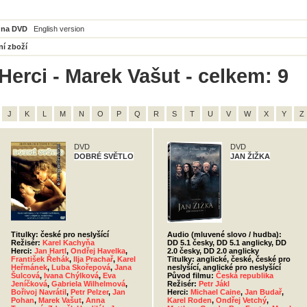
 na DVD
English version
ní zboží
Herci - Marek Vašut - celkem: 9
J
K
L
M
N
O
P
Q
R
S
T
U
V
W
X
Y
Z
DVD
DVD
DOBRÉ SVĚTLO
JAN ŽIŽKA
Titulky: české pro neslyšící
Audio (mluvené slovo / hudba):
Režisér:
Karel Kachyňa
DD 5.1 česky, DD 5.1 anglicky, DD
Herci:
Jan Hartl
,
Ondřej Havelka
,
2.0 česky, DD 2.0 anglicky
František Řehák
,
Ilja Prachař
,
Karel
Titulky: anglické, české, české pro
Heřmánek
,
Luba Skořepová
,
Jana
neslyšící, anglické pro neslyšící
Šulcová
,
Ivana Chýlková
,
Eva
Původ filmu:
Česká republika
Jeníčková
,
Gabriela Wilhelmová
,
Režisér:
Petr Jákl
Bořivoj Navrátil
,
Petr Pelzer
,
Jan
Herci:
Michael Caine
,
Jan Budař
,
Pohan
,
Marek Vašut
,
Anna
Karel Roden
,
Ondřej Vetchý
,