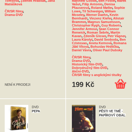
Tomsová
,
Zdeněk Hradilák
,
Jana
Matthew Goode
,
Ben Foster
,
Marek
Matiášková
Vašut
,
Filip Antonio
,
Denisa
Pfauserová
,
Roland Møller
,
Sophie
ČR/SR filmy
,
Lowe
,
Til Schweiger
,
William
Drama-DVD
Moseley
,
Werner Daehn
,
Kevin
Bernhardt
,
Vinzenz Kiefer
,
Alistair
Brammer
,
Magnus Samuelsson
,
Christopher Rygh
,
Guy Roberts
,
Jennifer Armour
,
Sean Connor
Renwick
,
Roman Šebrle
,
Martin
Kavan
,
Zdeněk Gloser
,
Petr Vágner
,
Laura Károlyi
,
David Svoboda
,
Ben
Cristovao
,
Aneta Kernová
,
Romana
Jákl Vítová
,
Bohuslav Hrdlička
,
Daniel Vávra
,
Oliver Paul Dubsky
ČR/SR filmy
,
Drama-DVD
,
Historický film-DVD
,
Dobrodružný film-DVD
,
Akční-DVD
,
ČR/SR filmy s anglickými titulky
199 Kč
NENÍ K PRODEJI
DVD
DVD
PEPA
PĚSTI VE TMĚ -
PAPÍROVÝ OBAL