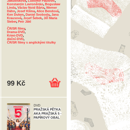
Jakubisková
,
Ľubomír Paulovič
,
Konstantin Lavroněnko
,
Bogusław
Linda
,
Václav Noid Bárta
,
Werner
Dähn
,
Josef Klíma
,
Alice Bendová
,
Ken Duken
,
Daniel Svoboda
,
Jana
Krausová
,
Josef Šebek
,
Jiří Maria
Sieber
,
Petr Jákl
ČR/SR filmy
,
Drama-DVD
,
Krimi-DVD
,
Akční-DVD
,
ČR/SR filmy s anglickými titulky
99 Kč
DVD
PRAŽSKÁ PĚTKA
AKA PRAŽSKÁ 5 -
PAPÍROVÝ OBAL