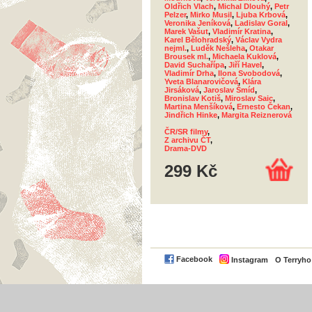
Oldřich Vlach
,
Michal Dlouhý
,
Petr
Pelzer
,
Mirko Musil
,
Ljuba Krbová
,
Veronika Jeníková
,
Ladislav Goral
,
Marek Vašut
,
Vladimír Kratina
,
Karel Bělohradský
,
Václav Vydra
nejml.
,
Luděk Nešleha
,
Otakar
Brousek ml.
,
Michaela Kuklová
,
David Suchařípa
,
Jiří Havel
,
Vladimír Drha
,
Ilona Svobodová
,
Yveta Blanarovičová
,
Klára
Jirsáková
,
Jaroslav Šmíd
,
Bronislav Kotiš
,
Miroslav Saic
,
Martina Menšíková
,
Ernesto Čekan
,
Jindřich Hinke
,
Margita Reiznerová
ČR/SR filmy
,
Z archivu ČT
,
Drama-DVD
299 Kč
Facebook
Instagram
O Terryh