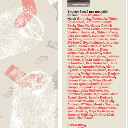
Titulky: české pro neslyšící
Režisér:
Věra Chytilová
Herci:
Bronislav Poloczek
,
Miluše
Šplechtová
,
Jiří Kodet
,
Lukáš
Bech
,
Nina Divíšková
,
Oldřich
Navrátil
,
Emma Černá
,
Karel Novák
,
Vladimír Hrabánek
,
Oldřich Vlach
,
Věra Uzelacová
,
Ladislav Potměšil
,
Jiří Císler
,
Tereza Kučerová
,
Jana
Břežková
,
Eva Kačírková
,
Jaroslav
Vozáb
,
Zdeněk Matouš
,
Marek
Vašut
,
Václav Helšus
,
Klára
Jerneková
,
Jiří Koutný
,
Marta
Richterová
,
Boris Hybner
,
Ladislav
Krečmer
,
Štěpán Kučera
,
Zuzana
Schmidová
,
Petr Kratochvíl
,
Jana
Marková
,
Antonín Vaňha
,
Alena
Rýcová
,
Dagmar Slivinská
,
Miloslav
Homola
,
Michal Nesvadba
,
Daniela
Šrajerová
,
Květoslava Vonešová
,
Helena Pokorná
,
Milan Klásek
,
Renata Denemarková
,
Rudolf
Gröger
,
Štěpánka Chytilová
,
Helena Lehká-Rejšková
,
Iva
Hercíková
,
Hana Hejduková
,
Marie
Sismilichová
,
Jarmila Derková
,
Bohuslav Navara
,
Luděk Pallát
,
Antonio M'Thini
,
Monika Švábová
,
Jana Viščaková
,
Kateřina Vlková
,
Ivan Havlíček
,
Olga Michálková
,
Jaroslav Kolísek
,
Jiří Ondráček
,
Jana Páleníčková
ČR/SR filmy
,