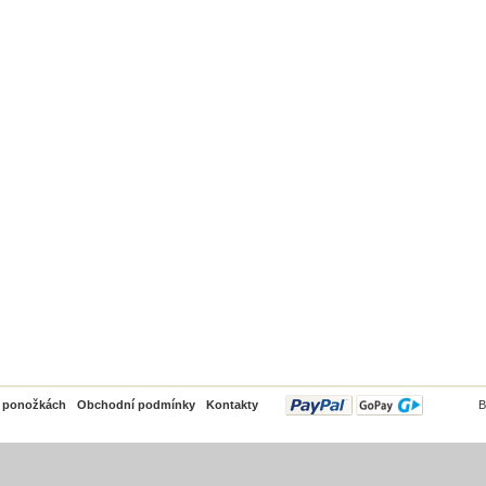
PayPal
o ponožkách
Obchodní podmínky
Kontakty
B