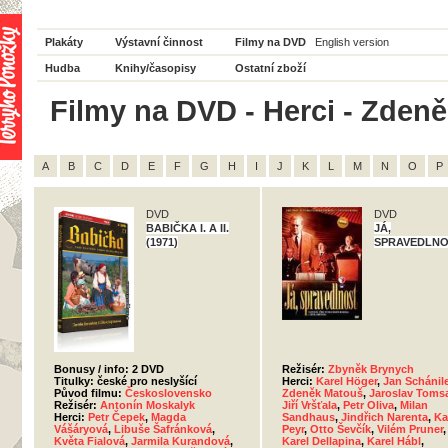
Plakáty
Výstavní činnost
Filmy na DVD
English version
Hudba
Knihy/časopisy
Ostatní zboží
Filmy na DVD - Herci - Zdeně
A
B
C
D
E
F
G
H
I
J
K
L
M
N
O
P
DVD
DVD
BABIČKA I. A II.
JÁ,
(1971)
SPRAVEDLN
Bonusy / info: 2 DVD
Režisér:
Zbyněk Brynych
Titulky: české pro neslyšící
Herci:
Karel Höger
,
Jan Schánil
Původ filmu:
Československo
Zdeněk Matouš
,
Jaroslav Toms
Režisér:
Antonín Moskalyk
Jiří Vršťala
,
Petr Oliva
,
Milan
Herci:
Petr Čepek
,
Magda
Sandhaus
,
Jindřich Narenta
,
Ka
Vášáryová
,
Libuše Šafránková
,
Peyr
,
Otto Ševčík
,
Vilém Pruner
,
Květa Fialová
,
Jarmila Kurandová
,
Karel Dellapina
,
Karel Hábl
,