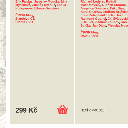
Erik Pardus
,
Jaroslav Moučka
,
Míla
Richard Lederer
,
Rudolf
Myslíková
,
Zdeněk Matouš
,
Lenka
Macharovský
,
Oldřich Stodola
,
Kolegarová
,
Libuše Geprtová
Angelica Domröse
,
Fritz Diez
,
Karel Charvát
,
Jindřich Blažíče
ČR/SR filmy
,
Ervín Zolar
,
Paul Leclér
,
Jiří Fu
Z archivu ČT
,
Rajmond Gabriel
,
Jiří Svárovsk
Drama-DVD
J. Müller
,
Vladimír Zoubek
,
Kare
Špička
,
Jan Diviš
,
Miroslav Nos
ČR/SR filmy
,
Drama-DVD
299 Kč
NENÍ K PRODEJI