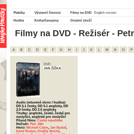
Plakáty
Výstavní činnost
Filmy na DVD
English version
Hudba
Knihy/časopisy
Ostatní zboží
Filmy na DVD - Režisér - Petr
A
B
C
D
E
F
G
H
I
J
K
L
M
N
O
P
DVD
JAN ŽIŽKA
Audio (mluvené slovo / hudba):
DD 5.1 česky, DD 5.1 anglicky, DD
2.0 česky, DD 2.0 anglicky
Titulky: anglické, české, české pro
neslyšící, anglické pro neslyšící
Původ filmu:
Česká republika
Režisér:
Petr Jákl
Herci:
Michael Caine
,
Jan Budař
,
Karel Roden
,
Ondřej Vetchý
,