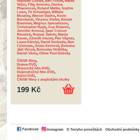
Matthew Goode
,
Ben Foster
,
Marek
Vašut
,
Filip Antonio
,
Denisa
Pfauserová
,
Roland Møller
,
Sophie
Lowe
,
Til Schweiger
,
William
Moseley
,
Werner Daehn
,
Kevin
Bernhardt
,
Vinzenz Kiefer
,
Alistair
Brammer
,
Magnus Samuelsson
,
Christopher Rygh
,
Guy Roberts
,
Jennifer Armour
,
Sean Connor
Renwick
,
Roman Šebrle
,
Martin
Kavan
,
Zdeněk Gloser
,
Petr Vágner
,
Laura Károlyi
,
David Svoboda
,
Ben
Cristovao
,
Aneta Kernová
,
Romana
Jákl Vítová
,
Bohuslav Hrdlička
,
Daniel Vávra
,
Oliver Paul Dubsky
ČR/SR filmy
,
Drama-DVD
,
Historický film-DVD
,
Dobrodružný film-DVD
,
Akční-DVD
,
ČR/SR filmy s anglickými titulky
199 Kč
PayPal
Facebook
Instagram
O Terryho ponožkách
Obchodní podmínky