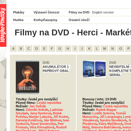
Plakáty
Výstavní činnost
Filmy na DVD
English version
Hudba
Knihy/časopisy
Ostatní zboží
Filmy na DVD - Herci - Marké
A
B
C
D
E
F
G
H
I
J
K
L
M
N
O
P
DVD
DVD
AKUMULÁTOR 1 -
NEVIDITELNÍ 
PAPÍROVÝ OBAL
KOMPLETNÍ 
SERIÁL
Titulky: české pro neslyšící
Bonusy / info: 13 DVD
Původ filmu:
Česká republika
Titulky: české pro neslyšící
Režisér:
Jan Svěrák
Původ filmu:
Česká republika
Herci:
Zdeněk Svěrák
,
Ladislav
Režisér:
Radek Bajgar
Smoljak
,
Jana Synková
,
Bolek
Herci:
Luděk Sobota
,
Tomáš
Polívka
,
Marián Labuda
,
Jiří Kodet
,
Matonoha
,
Jiří Langmajer
,
Lenk
Daniela Kolářová
,
Ján Mildner
,
Ivan
Vlasáková
,
Sandra Nováková
,
J
Vyskočil
,
Pavel Vondruška
,
Petr
Plodková
,
Klára Melíšková
,
Ond
Forman
,
Věra Křesadlová
,
Rudolf
Malý
,
Simona Babčáková
,
Ivana
Hrušínský ml.
,
Miloš Kohout
,
Chýlková
,
Roman Luknár
,
Kryšt