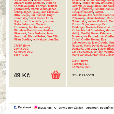
Otakáro Maria Schmidt
,
Viktorie
Hádek
,
Radek Holub
,
Jiří Barto
Knotková
,
Matěj Forman
,
Miriam
Jaromír Dulava
,
Lucia Siposová
Kantorková
,
Marek Vašut
,
Josef
Lukáš Příkazký
,
Richard Stanke
Šebek
,
Josef Fiala
,
Hana Čížková
,
Eliška Křenková
,
Jolana
Otto Ševčík
,
Jiří Ptáčník
,
Hugo
Voldánová
,
Jan Slovák
,
Barbora
Kaminský
,
David Koller
,
Edita
Poláková
,
Liliana Malkina
,
Robe
Brychtová
,
Tereza Pergnerová
,
Nebřenský
,
Václav Vorlíček
,
Mar
Naďa Šafratová
,
Markéta
Roden
,
Vojta Vovesný
,
Petr
Frösslová
,
Jan Nemejovský
,
Reidinger
,
Markéta Frösslová
,
Ji
Miroslava Babůrková
,
Andrea
Kniha
,
Michal Bumbálek
,
Martin
Němcová
,
Jana Šedová
,
Jana
Veliký
,
Ondřej Bauer
,
Kristýna
Havrdová
,
Michal Pešek
,
Oto Filip
,
Boková
,
Iva Pazderková
,
Ondře
Milan Dvořák
,
Ivo Kašpar
,
Jan Jíra
Cihlář
,
Ondřej Hejma
,
Eva
Leinweberová
,
Ivan Douda
,
Ond
ČR/SR filmy
,
Nosálek
,
Marie Doležalová
,
Pavl
Levná DVD
,
Danková
,
Jan Vlas
,
Slávek Bílsk
Komedie-DVD
,
Jana Sováková
,
Vojtěch Vondrá
Sci-Fi-DVD
Marie Jansová
,
Františka Čížko
ČR/SR filmy
,
Z archivu ČT
,
Komedie-DVD
49 Kč
NENÍ K PRODEJI
PayPal
Facebook
Instagram
O Terryho ponožkách
Obchodní podmínky