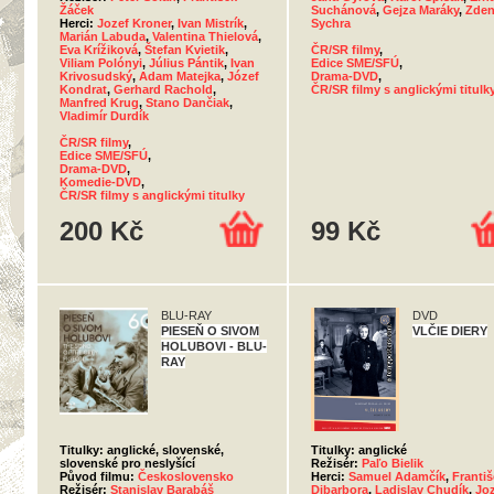
Žáček
Suchánová
,
Gejza Maráky
,
Zden
Herci:
Jozef Kroner
,
Ivan Mistrík
,
Sychra
Marián Labuda
,
Valentina Thielová
,
Eva Krížiková
,
Štefan Kvietik
,
ČR/SR filmy
,
Viliam Polónyi
,
Július Pántik
,
Ivan
Edice SME/SFÚ
,
Krivosudský
,
Adam Matejka
,
Józef
Drama-DVD
,
Kondrat
,
Gerhard Rachold
,
ČR/SR filmy s anglickými titulk
Manfred Krug
,
Stano Dančiak
,
Vladimír Durdík
ČR/SR filmy
,
Edice SME/SFÚ
,
Drama-DVD
,
Komedie-DVD
,
ČR/SR filmy s anglickými titulky
200 Kč
99 Kč
BLU-RAY
DVD
PIESEŇ O SIVOM
VLČIE DIERY
HOLUBOVI - BLU-
RAY
Titulky: anglické, slovenské,
Titulky: anglické
slovenské pro neslyšící
Režisér:
Paľo Bielik
Původ filmu:
Československo
Herci:
Samuel Adamčík
,
Franti
Režisér:
Stanislav Barabáš
Dibarbora
,
Ladislav Chudík
,
Jo