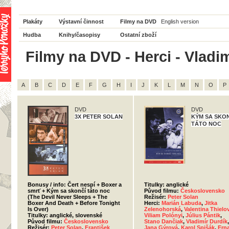
Plakáty
Výstavní činnost
Filmy na DVD
English version
Hudba
Knihy/časopisy
Ostatní zboží
Filmy na DVD - Herci - Vladim
A
B
C
D
E
F
G
H
I
J
K
L
M
N
O
P
DVD
DVD
3X PETER SOLAN
KÝM SA SKO
TÁTO NOC
Bonusy / info: Čert nespí + Boxer a
Titulky: anglické
smrť + Kým sa skončí táto noc
Původ filmu:
Československo
(The Devil Never Sleeps + The
Režisér:
Peter Solan
Boxer And Death + Before Tonight
Herci:
Marián Labuda
,
Jitka
Is Over)
Zelenohorská
,
Valentina Thielo
Titulky: anglické, slovenské
Viliam Polónyi
,
Július Pántik
,
Původ filmu:
Československo
Stano Dančiak
,
Vladimír Durdík
,
Režisér:
Peter Solan
,
František
Jana Gýrová
,
Karol Spišák
,
Ern