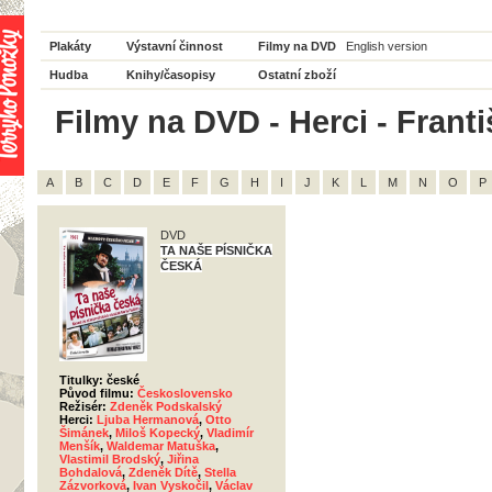
Plakáty
Výstavní činnost
Filmy na DVD
English version
Hudba
Knihy/časopisy
Ostatní zboží
Filmy na DVD - Herci - Frant
A
B
C
D
E
F
G
H
I
J
K
L
M
N
O
P
DVD
TA NAŠE PÍSNIČKA
ČESKÁ
Titulky: české
Původ filmu:
Československo
Režisér:
Zdeněk Podskalský
Herci:
Ljuba Hermanová
,
Otto
Šimánek
,
Miloš Kopecký
,
Vladimír
Menšík
,
Waldemar Matuška
,
Vlastimil Brodský
,
Jiřina
Bohdalová
,
Zdeněk Dítě
,
Stella
Zázvorková
,
Ivan Vyskočil
,
Václav