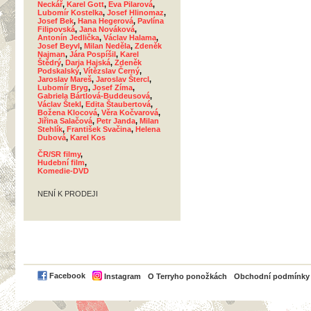
Neckář
,
Karel Gott
,
Eva Pilarová
,
Lubomír Kostelka
,
Josef Hlinomaz
,
Josef Bek
,
Hana Hegerová
,
Pavlína
Filipovská
,
Jana Nováková
,
Antonín Jedlička
,
Václav Halama
,
Josef Beyvl
,
Milan Neděla
,
Zdeněk
Najman
,
Jára Pospíšil
,
Karel
Štědrý
,
Darja Hajská
,
Zdeněk
Podskalský
,
Vítězslav Černý
,
Jaroslav Mareš
,
Jaroslav Štercl
,
Lubomír Bryg
,
Josef Zíma
,
Gabriela Bártlová-Buddeusová
,
Václav Štekl
,
Edita Štaubertová
,
Božena Klocová
,
Věra Kočvarová
,
Jiřina Salačová
,
Petr Janda
,
Milan
Stehlík
,
František Svačina
,
Helena
Dubová
,
Karel Kos
ČR/SR filmy
,
Hudební film
,
Komedie-DVD
NENÍ K PRODEJI
PayPal
Facebook
Instagram
O Terryho ponožkách
Obchodní podmínky