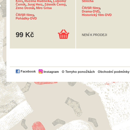
Kočí
,
Růžena Rudnická
,
Lubomír
Střecha
Černík
,
Juraj Herz
,
Zdeněk Černý
,
Zeno Dostál
,
Miro Grisa
ČR/SR filmy
,
Drama-DVD
,
ČR/SR filmy
,
Historický film-DVD
Pohádky-DVD
99 Kč
NENÍ K PRODEJI
PayPal
Facebook
Instagram
O Terryho ponožkách
Obchodní podmínky