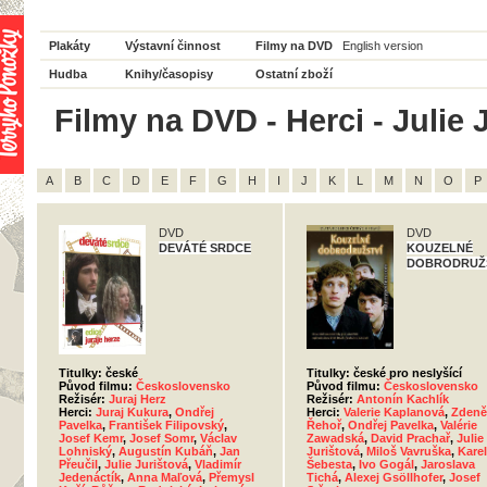
Plakáty
Výstavní činnost
Filmy na DVD
English version
Hudba
Knihy/časopisy
Ostatní zboží
Filmy na DVD - Herci - Julie 
A
B
C
D
E
F
G
H
I
J
K
L
M
N
O
P
DVD
DVD
DEVÁTÉ SRDCE
KOUZELNÉ
DOBRODRUŽ
Titulky: české
Titulky: české pro neslyšící
Původ filmu:
Československo
Původ filmu:
Československo
Režisér:
Juraj Herz
Režisér:
Antonín Kachlík
Herci:
Juraj Kukura
,
Ondřej
Herci:
Valerie Kaplanová
,
Zdeně
Pavelka
,
František Filipovský
,
Řehoř
,
Ondřej Pavelka
,
Valérie
Josef Kemr
,
Josef Somr
,
Václav
Zawadská
,
David Prachař
,
Julie
Lohniský
,
Augustín Kubáň
,
Jan
Jurištová
,
Miloš Vavruška
,
Karel
Přeučil
,
Julie Jurištová
,
Vladimír
Šebesta
,
Ivo Gogál
,
Jaroslava
Jedenáctík
,
Anna Maľová
,
Přemysl
Tichá
,
Alexej Gsöllhofer
,
Josef