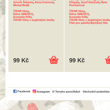
Arnošt Šebesta
,
Anna Grissová
,
Křepela
,
Jozef Hanúsek
,
Beta
Michal Belák
Poničanová
ČR/SR filmy
,
ČR/SR filmy
,
Edice SME/SFÚ
,
Edice SME/SFÚ
,
Komedie-DVD
,
Komedie-DVD
,
ČR/SR filmy s anglickými titulky
ČR/SR filmy s anglickými titulk
Film pro pamětníky/němý film
99 Kč
99 Kč
PayPal
Facebook
Instagram
O Terryho ponožkách
Obchodní podmínky