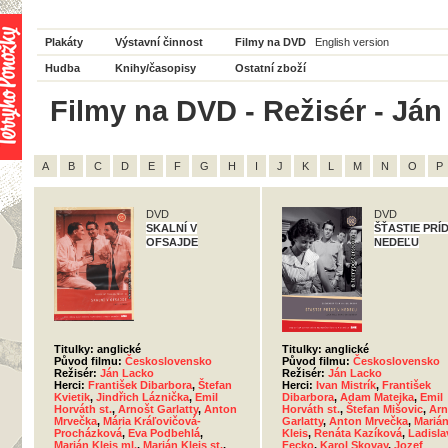
Plakáty
Výstavní činnost
Filmy na DVD
English version
Hudba
Knihy/časopisy
Ostatní zboží
Filmy na DVD - Režisér - Ján
A
B
C
D
E
F
G
H
I
J
K
L
M
N
O
P
DVD
DVD
SKALNÍ V
ŠŤASTIE PRÍD
OFSAJDE
NEDEĽU
Titulky: anglické
Titulky: anglické
Původ filmu:
Československo
Původ filmu:
Československo
Režisér:
Ján Lacko
Režisér:
Ján Lacko
Herci:
František Dibarbora
,
Štefan
Herci:
Ivan Mistrík
,
František
Kvietik
,
Jindřich Láznička
,
Emil
Dibarbora
,
Adam Matejka
,
Emil
Horváth st.
,
Arnošt Garlatty
,
Anton
Horváth st.
,
Štefan Mišovic
,
Arn
Mrvečka
,
Mária Kráľovičová-
Garlatty
,
Anton Mrvečka
,
Mariá
Procházková
,
Eva Podbehlá
,
Kleis
,
Renáta Kazíková
,
Ladisla
Marián Kleis ml.
,
Marián Kleis st.
,
Fecko
,
Karol Skovay
,
Jozef