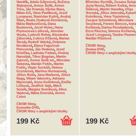
Vandlík
,
Adela Gáborová
,
Božena
Břetislav Rychlík
,
Zuzana Šulaj
Slabejová
,
Anton Šulík
,
Anton
Juraj Nvota
,
Róbert Koltai
,
Ann
Trón
,
Ján Kramár
,
Václav Baur
,
Šišková
,
Martin Havelka
,
Oľga
Milan Kiš
,
Viera Pavlíková
,
Jozef
Vronská
,
Jiřina Jelenská
,
Katarí
Longauer
,
Stanislav Kubiš
,
Andrej
Kolníková
,
Viera Topinková
,
Šilan
,
Beata Znaková-Drotárová
,
Zuzana Schmidová
,
Miroslava
Mária Markovičová
,
Dana
Součková
,
Ferenc Bencze
,
Ivet
Baslerová
,
Jozef Holec
,
Hana
Kožková
,
Darina Porubjaková
,
Prymusová-Lelitová
,
Jaroslav
Erzsi Pásztor
,
Simona Kočková
,
Vrzala
,
Ľudovít Reiter
,
Alexandra
Jozef Longauer
,
Teodor Paster
Záborská
,
Ľubica Očková
,
Marian
Natálie Pišútová
Šlosár
,
Rudolf Velický
,
Dobrota
Nováková
,
Elena Faguľová-
ČR/SR filmy
,
Petrovická
,
Ján Hrabina
,
Jozef
Drama-DVD
,
Krivička
,
Ladislav Farkaš
,
Ondrej
ČR/SR filmy s anglickými titulk
Hanuliak
,
Tibor Bogdan
,
Martin
Zatovič
,
Anton Šulík ml.
,
Miroslav
Šebesta
,
Marián Foltín
,
Martin
Foltín
,
Vlado Sucháň
,
Helena
Grznárová
,
Martina Hermanová
,
Július Bulla
,
Jana Marková
,
Július
Nagy
,
Viliam Vakonits
,
Adriana
Mezovská
,
Anna Kolínková
,
Emílie
Ličková
,
Jindřich Sejk
,
Miloš
Somík
,
Margita Somíková
,
Alica
Vajdová
,
Mária Dvorská
,
Anton
Csino
ČR/SR filmy
,
Komedie-DVD
,
ČR/SR filmy s anglickými titulky
199 Kč
199 Kč