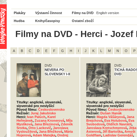
Plakáty
Výstavní činnost
Filmy na DVD
English version
Hudba
Knihy/časopisy
Ostatní zboží
Filmy na DVD - Herci - Jozef
A
B
C
D
E
F
G
H
I
J
K
L
M
N
O
P
DVD
DVD
NEVERA PO
TICHÁ RADOS
SLOVENSKY I-II
DVD
Titulky: anglické, slovenské,
Titulky: anglické, slovenské,
slovenské pro neslyšící
slovenské pro neslyšící
Původ filmu:
Československo
Původ filmu:
Československo
Režisér:
Juraj Jakubisko
Režisér:
Dušan Hanák
Herci:
Ivan Palúch
,
Karel
Herci:
Magda Vášáryová
,
Jana
Heřmánek
,
Zuzana Kronerová
,
Míla
Brejchová
,
Eva Holubová
,
Eva
Myslíková
,
Jana Březinová
,
Zdeněk
Svobodová
,
Oldřich Navrátil
,
Srstka
,
Otto Lackovič
,
Jaroslava
Jaroslava Kretschmerová
,
Jitka
Vysloužilová
,
Jana Břežková
,
Mária
Asterová
,
Jiří Bartoška
,
Arnošt
Hojerová
,
Adam Matejka
,
Ondrej
Goldflam
,
Ladislav Gerendáš
,