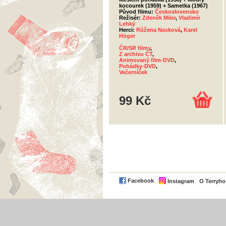
kocourek (1959) + Sametka (1967)
Původ filmu:
Československo
Režisér:
Zdeněk Miler
,
Vladimír
Lehký
Herci:
Růžena Nasková
,
Karel
Höger
ČR/SR filmy
,
Z archivu ČT
,
Animovaný film-DVD
,
Pohádky-DVD
,
Večerníček
99 Kč
Facebook
Instagram
O Terryh