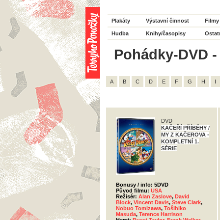
Plakáty
Výstavní činnost
Filmy
Hudba
Knihy/časopisy
Ostat
Pohádky-DVD - 
A
B
C
D
E
F
G
H
I
DVD
KAČEŘÍ PŘÍBĚHY /
MY Z KAČEROVA -
KOMPLETNÍ 1.
SÉRIE
Bonusy / info: 5DVD
Původ filmu:
USA
Režisér:
Alan Zaslove
,
David
Block
,
Vincent Davis
,
Steve Clark
,
Nobuo Tomizawa
,
Tošihiko
Masuda
,
Terence Harrison