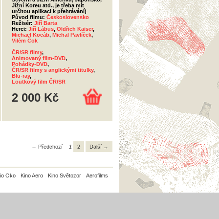
Jižní Koreu atd., je třeba mít
určitou aplikaci k přehrávání)
Původ filmu:
Československo
Režisér:
Jiří Barta
Herci:
Jiří Lábus
,
Oldřich Kaiser
,
Michael Kocáb
,
Michal Pavlíček
,
Vilém Čok
ČR/SR filmy
,
Animovaný film-DVD
,
Pohádky-DVD
,
ČR/SR filmy s anglickými titulky
,
Blu-ray
,
Loutkový film ČR/SR
2 000 Kč
← Předchozí
1
2
Další →
io Oko
Kino Aero
Kino Světozor
Aerofilms