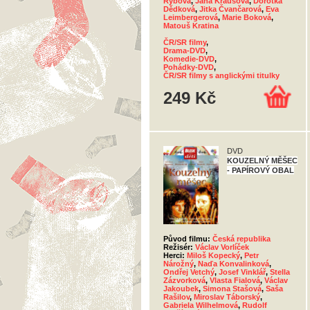
Rybová
,
Jana Krausová
,
Dorotka
Dědková
,
Jitka Čvančarová
,
Eva
Leimbergerová
,
Marie Boková
,
Matouš Kratina
ČR/SR filmy
,
Drama-DVD
,
Komedie-DVD
,
Pohádky-DVD
,
ČR/SR filmy s anglickými titulky
249 Kč
DVD
KOUZELNÝ MĚŠEC
- PAPÍROVÝ OBAL
Původ filmu:
Česká republika
Režisér:
Václav Vorlíček
Herci:
Miloš Kopecký
,
Petr
Nárožný
,
Naďa Konvalinková
,
Ondřej Vetchý
,
Josef Vinklář
,
Stella
Zázvorková
,
Vlasta Fialová
,
Václav
Jakoubek
,
Simona Stašová
,
Saša
Rašilov
,
Miroslav Táborský
,
Gabriela Wilhelmová
,
Rudolf