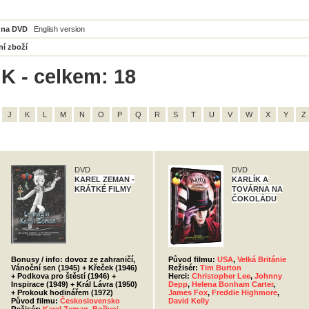
 na DVD
English version
ní zboží
K - celkem: 18
J
K
L
M
N
O
P
Q
R
S
T
U
V
W
X
Y
Z
DVD
DVD
KAREL ZEMAN -
KARLÍK A
KRÁTKÉ FILMY
TOVÁRNA NA
ČOKOLÁDU
Bonusy / info: dovoz ze zahraničí,
Původ filmu:
USA
,
Velká Británie
Vánoční sen (1945) + Křeček (1946)
Režisér:
Tim Burton
+ Podkova pro štěstí (1946) +
Herci:
Christopher Lee
,
Johnny
Inspirace (1949) + Král Lávra (1950)
Depp
,
Helena Bonham Carter
,
+ Prokouk hodinářem (1972)
James Fox
,
Freddie Highmore
,
Původ filmu:
Československo
David Kelly