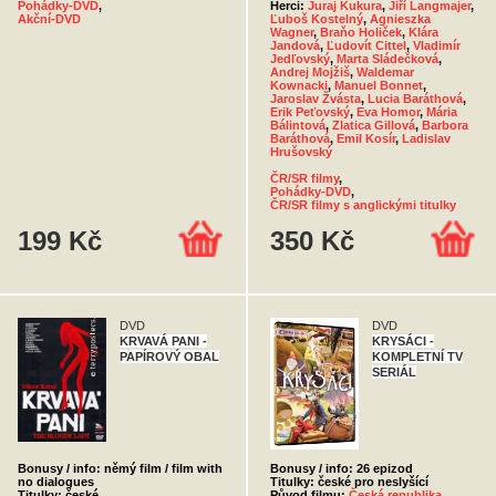
Pohádky-DVD
,
Herci:
Juraj Kukura
,
Jiří Langmajer
,
Akční-DVD
Ľuboš Kostelný
,
Agnieszka
Wagner
,
Braňo Holiček
,
Klára
Jandová
,
Ľudovít Cittel
,
Vladimír
Jedľovský
,
Marta Sládečková
,
Andrej Mojžiš
,
Waldemar
Kownacki
,
Manuel Bonnet
,
Jaroslav Žvásta
,
Lucia Baráthová
,
Erik Peťovský
,
Eva Homor
,
Mária
Bálintová
,
Zlatica Gillová
,
Barbora
Baráthová
,
Emil Kosír
,
Ladislav
Hrušovský
ČR/SR filmy
,
Pohádky-DVD
,
ČR/SR filmy s anglickými titulky
199 Kč
350 Kč
DVD
DVD
KRVAVÁ PANI -
KRYSÁCI -
PAPÍROVÝ OBAL
KOMPLETNÍ TV
SERIÁL
Bonusy / info: němý film / film with
Bonusy / info: 26 epizod
no dialogues
Titulky: české pro neslyšící
Titulky: české
Původ filmu:
Česká republika