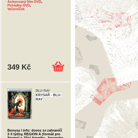
Animovaný film-DVD
,
Pohádky-DVD
,
Večerníček
349 Kč
BLU-RAY
KRYSAŘ - BLU-
RAY
Bonusy / info: dovoz ze zahraničí
2-3 týdny, REGION A (formát pro
Severní a Jižní Ameriku, Japonsko,