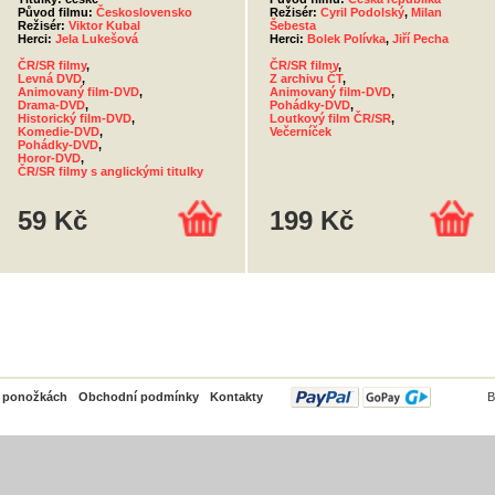
Původ filmu:
Československo
Režisér:
Cyril Podolský
,
Milan
Režisér:
Viktor Kubal
Šebesta
Herci:
Jela Lukešová
Herci:
Bolek Polívka
,
Jiří Pecha
ČR/SR filmy
,
ČR/SR filmy
,
Levná DVD
,
Z archivu ČT
,
Animovaný film-DVD
,
Animovaný film-DVD
,
Drama-DVD
,
Pohádky-DVD
,
Historický film-DVD
,
Loutkový film ČR/SR
,
Komedie-DVD
,
Večerníček
Pohádky-DVD
,
Horor-DVD
,
ČR/SR filmy s anglickými titulky
59 Kč
199 Kč
PayPal
o ponožkách
Obchodní podmínky
Kontakty
B