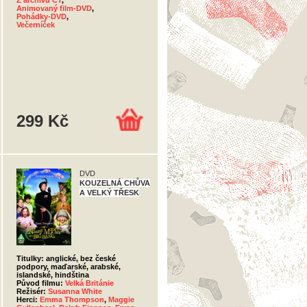
Z archivu ČT
,
Animovaný film-DVD
,
Pohádky-DVD
,
Večerníček
299 Kč
DVD
KOUZELNÁ CHŮVA
A VELKÝ TŘESK
Titulky: anglické, bez české
podpory, maďarské, arabské,
islandské, hindština
Původ filmu:
Velká Británie
Režisér:
Susanna White
Herci:
Emma Thompson
,
Maggie