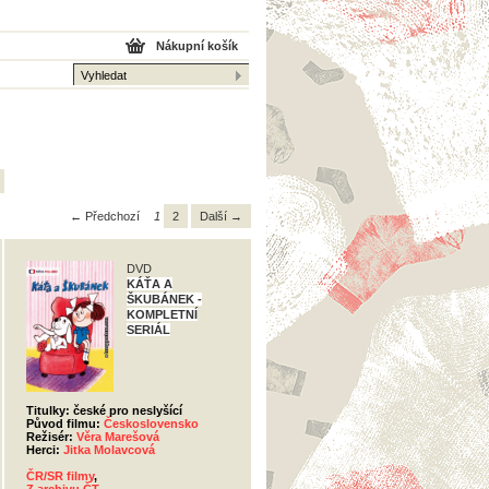
Nákupní košík
← Předchozí
1
2
Další →
DVD
KÁŤA A
ŠKUBÁNEK -
KOMPLETNÍ
SERIÁL
Titulky: české pro neslyšící
Původ filmu:
Československo
Režisér:
Věra Marešová
Herci:
Jitka Molavcová
ČR/SR filmy
,