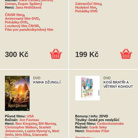
Režisér:
Karel Zeman
,
Bořivoj
Zeman
,
Eugen Spálený
Zahraniční filmy
,
Herci:
Jana Hrdličková
Hudební film
,
Pohádky-DVD
ČR/SR filmy
,
Animovaný film-DVD
,
Pohádky-DVD
,
Loutkový film ČR/SR
,
Film pro pamětníky/němý film
300 Kč
199 Kč
DVD
DVD
KNIHA DŽUNGLÍ
KOSÍ BRATŘI A
VĚTRNÝ KOHOUT
Původ filmu:
USA
Bonusy / info: 2DVD
Režisér:
Jon Favreau
Titulky: české pro neslyšící
Herci:
Ben Kingsley
,
Bill Murray
,
Původ filmu:
Československo
Christopher Walken
,
Scarlett
Režisér:
Garik Seko
Johansson
,
Lupita Nyong'o
,
Neel
Herci:
Stanislav Fišer
Sethi
,
Idris Elba
,
Giancarlo