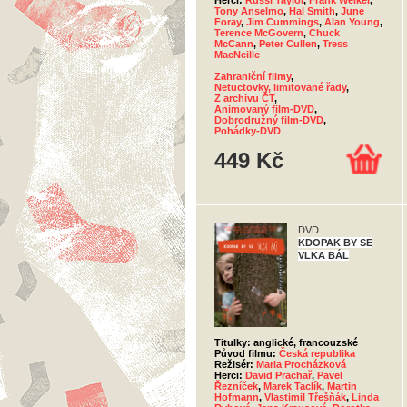
Herci:
Russi Taylor
,
Frank Welker
,
Tony Anselmo
,
Hal Smith
,
June
Foray
,
Jim Cummings
,
Alan Young
,
Terence McGovern
,
Chuck
McCann
,
Peter Cullen
,
Tress
MacNeille
Zahraniční filmy
,
Netuctovky, limitované řady
,
Z archivu ČT
,
Animovaný film-DVD
,
Dobrodružný film-DVD
,
Pohádky-DVD
449 Kč
DVD
KDOPAK BY SE
VLKA BÁL
Titulky: anglické, francouzské
Původ filmu:
Česká republika
Režisér:
Maria Procházková
Herci:
David Prachař
,
Pavel
Řezníček
,
Marek Taclík
,
Martin
Hofmann
,
Vlastimil Třešňák
,
Linda