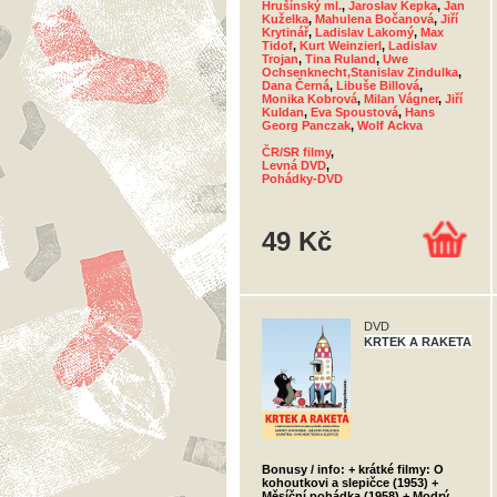
Hrušínský ml.
,
Jaroslav Kepka
,
Jan
Kuželka
,
Mahulena Bočanová
,
Jiří
Krytinář
,
Ladislav Lakomý
,
Max
Tidof
,
Kurt Weinzierl
,
Ladislav
Trojan
,
Tina Ruland
,
Uwe
Ochsenknecht,Stanislav Zindulka
,
Dana Černá
,
Libuše Billová
,
Monika Kobrová
,
Milan Vágner
,
Jiří
Kuldan
,
Eva Spoustová
,
Hans
Georg Panczak
,
Wolf Ackva
ČR/SR filmy
,
Levná DVD
,
Pohádky-DVD
49 Kč
DVD
KRTEK A RAKETA
Bonusy / info: + krátké filmy: O
kohoutkovi a slepičce (1953) +
Měsíční pohádka (1958) + Modrý