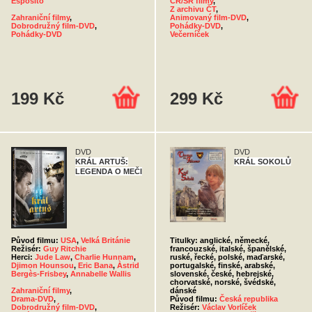
Esposito
ČR/SR filmy
,
Z archivu ČT
,
Zahraniční filmy
,
Animovaný film-DVD
,
Dobrodružný film-DVD
,
Pohádky-DVD
,
Pohádky-DVD
Večerníček
199 Kč
299 Kč
DVD
DVD
KRÁL ARTUŠ:
KRÁL SOKOLŮ
LEGENDA O MEČI
Původ filmu:
USA
,
Velká Británie
Titulky: anglické, německé,
Režisér:
Guy Ritchie
francouzské, italské, španělské,
Herci:
Jude Law
,
Charlie Hunnam
,
ruské, řecké, polské, maďarské,
Djimon Hounsou
,
Eric Bana
,
Àstrid
portugalské, finské, arabské,
Bergès-Frisbey
,
Annabelle Wallis
slovenské, české, hebrejské,
chorvatské, norské, švédské,
Zahraniční filmy
,
dánské
Drama-DVD
,
Původ filmu:
Česká republika
Dobrodružný film-DVD
,
Režisér:
Václav Vorlíček