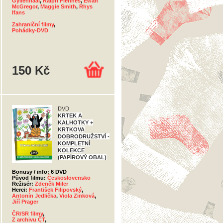
Gyllenhaal
,
Ralph Fiennes
,
Ewan
McGregor
,
Maggie Smith
,
Rhys
Ifans
Zahraniční filmy
,
Pohádky-DVD
150 Kč
DVD
KRTEK A
KALHOTKY +
KRTKOVA
DOBRODRUŽSTVÍ -
KOMPLETNÍ
KOLEKCE
(PAPÍROVÝ OBAL)
Bonusy / info: 6 DVD
Původ filmu:
Československo
Režisér:
Zdeněk Miler
Herci:
František Filipovský
,
Antonín Jedlička
,
Viola Zinková
,
Jiří Prager
ČR/SR filmy
,
Z archivu ČT
,