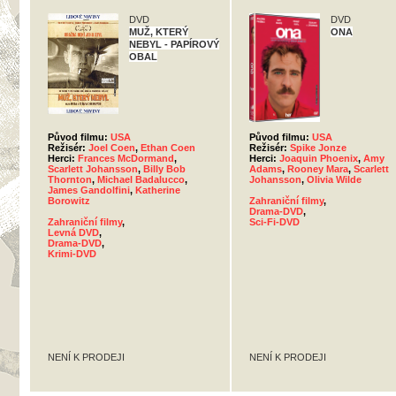
DVD
DVD
MUŽ, KTERÝ
ONA
NEBYL - PAPÍROVÝ
OBAL
Původ filmu:
USA
Původ filmu:
USA
Režisér:
Joel Coen
,
Ethan Coen
Režisér:
Spike Jonze
Herci:
Frances McDormand
,
Herci:
Joaquin Phoenix
,
Amy
Scarlett Johansson
,
Billy Bob
Adams
,
Rooney Mara
,
Scarlett
Thornton
,
Michael Badalucco
,
Johansson
,
Olivia Wilde
James Gandolfini
,
Katherine
Borowitz
Zahraniční filmy
,
Drama-DVD
,
Zahraniční filmy
,
Sci-Fi-DVD
Levná DVD
,
Drama-DVD
,
Krimi-DVD
NENÍ K PRODEJI
NENÍ K PRODEJI