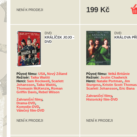
199 Kč
NENÍ K PRODEJI
DVD
DVD
KRÁLÍČEK JOJO -
KRÁLOVA PŘ
DVD
Původ filmu:
USA
,
Nový Zéland
Původ filmu:
Velká Británie
Režisér:
Taika Waititi
Režisér:
Justin Chadwick
Herci:
Sam Rockwell
,
Scarlett
Herci:
Natalie Portman
,
Jim
Johansson
,
Taika Waititi
,
Sturgess
,
Kristin Scott Thomas
Thomasin McKenzie
,
Roman
Scarlett Johansson
,
Eric Bana
Griffin Davis
,
Rebel Wilson
Zahraniční filmy
,
Zahraniční filmy
,
Historický film-DVD
Drama-DVD
,
Komedie-DVD
,
Válečný film-DVD
NENÍ K PRODEJI
NENÍ K PRODEJI