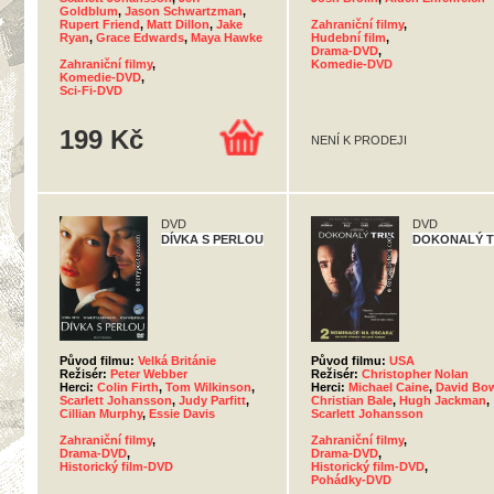
Goldblum
,
Jason Schwartzman
,
Rupert Friend
,
Matt Dillon
,
Jake
Zahraniční filmy
,
Ryan
,
Grace Edwards
,
Maya Hawke
Hudební film
,
Drama-DVD
,
Zahraniční filmy
,
Komedie-DVD
Komedie-DVD
,
Sci-Fi-DVD
199 Kč
NENÍ K PRODEJI
DVD
DVD
DÍVKA S PERLOU
DOKONALÝ T
Původ filmu:
Velká Británie
Původ filmu:
USA
Režisér:
Peter Webber
Režisér:
Christopher Nolan
Herci:
Colin Firth
,
Tom Wilkinson
,
Herci:
Michael Caine
,
David Bo
Scarlett Johansson
,
Judy Parfitt
,
Christian Bale
,
Hugh Jackman
,
Cillian Murphy
,
Essie Davis
Scarlett Johansson
Zahraniční filmy
,
Zahraniční filmy
,
Drama-DVD
,
Drama-DVD
,
Historický film-DVD
Historický film-DVD
,
Pohádky-DVD