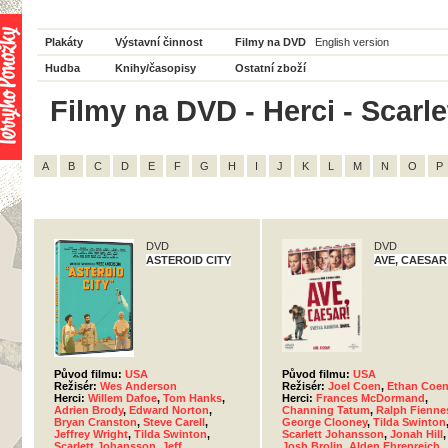
Plakáty
Výstavní činnost
Filmy na DVD
English version
Hudba
Knihy/časopisy
Ostatní zboží
Filmy na DVD - Herci - Scarl
A
B
C
D
E
F
G
H
I
J
K
L
M
N
O
P
DVD
DVD
ASTEROID CITY
AVE, CAESAR
Původ filmu:
USA
Původ filmu:
USA
Režisér:
Wes Anderson
Režisér:
Joel Coen
,
Ethan Coe
Herci:
Willem Dafoe
,
Tom Hanks
,
Herci:
Frances McDormand
,
Adrien Brody
,
Edward Norton
,
Channing Tatum
,
Ralph Fienne
Bryan Cranston
,
Steve Carell
,
George Clooney
,
Tilda Swinton
Jeffrey Wright
,
Tilda Swinton
,
Scarlett Johansson
,
Jonah Hill
,
Scarlett Johansson
,
Jeff
Josh Brolin
,
Alden Ehrenreich