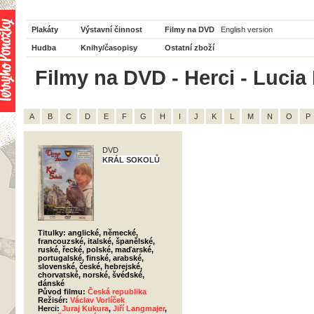
Plakáty
Výstavní činnost
Filmy na DVD
English version
Hudba
Knihy/časopisy
Ostatní zboží
Filmy na DVD - Herci - Lucia
A
B
C
D
E
F
G
H
I
J
K
L
M
N
O
P
DVD
KRÁL SOKOLŮ
Titulky: anglické, německé,
francouzské, italské, španělské,
ruské, řecké, polské, maďarské,
portugalské, finské, arabské,
slovenské, české, hebrejské,
chorvatské, norské, švédské,
dánské
Původ filmu:
Česká republika
Režisér:
Václav Vorlíček
Herci:
Juraj Kukura
,
Jiří Langmajer
,