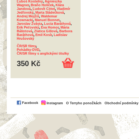
Ľuboš Kostelný
,
Agnieszka
Wagner
,
Braňo Holiček
,
Klára
Jandová
,
Ľudovít Cittel
,
Vladimír
Jedľovský
,
Marta Sládečková
,
Andrej Mojžiš
,
Waldemar
Kownacki
,
Manuel Bonnet
,
Jaroslav Žvásta
,
Lucia Baráthová
,
Erik Peťovský
,
Eva Homor
,
Mária
Bálintová
,
Zlatica Gillová
,
Barbora
Baráthová
,
Emil Kosír
,
Ladislav
Hrušovský
ČR/SR filmy
,
Pohádky-DVD
,
ČR/SR filmy s anglickými titulky
350 Kč
PayPal
Facebook
Instagram
O Terryho ponožkách
Obchodní podmínky