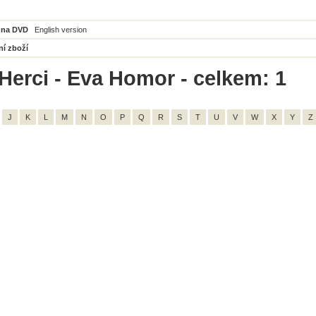
 na DVD
English version
ní zboží
Herci - Eva Homor - celkem: 1
J
K
L
M
N
O
P
Q
R
S
T
U
V
W
X
Y
Z