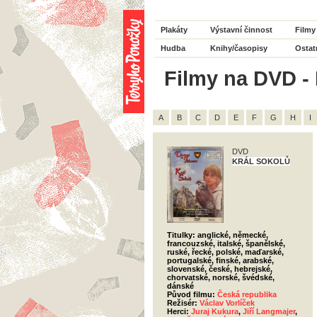
Plakáty
Výstavní činnost
Filmy
Hudba
Knihy/časopisy
Ostat
Filmy na DVD - 
A
B
C
D
E
F
G
H
I
DVD
KRÁL SOKOLŮ
Titulky: anglické, německé,
francouzské, italské, španělské,
ruské, řecké, polské, maďarské,
portugalské, finské, arabské,
slovenské, české, hebrejské,
chorvatské, norské, švédské,
dánské
Původ filmu:
Česká republika
Režisér:
Václav Vorlíček
Herci:
Juraj Kukura
,
Jiří Langmajer
,