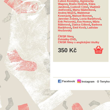
Ľuboš Kostelný
,
Agnieszka
Wagner
,
Braňo Holiček
,
Klára
Jandová
,
Ľudovít Cittel
,
Vladimír
Jedľovský
,
Marta Sládečková
,
Andrej Mojžiš
,
Waldemar
Kownacki
,
Manuel Bonnet
,
Jaroslav Žvásta
,
Lucia Baráthová
,
Erik Peťovský
,
Eva Homor
,
Mária
Bálintová
,
Zlatica Gillová
,
Barbora
Baráthová
,
Emil Kosír
,
Ladislav
Hrušovský
ČR/SR filmy
,
Pohádky-DVD
,
ČR/SR filmy s anglickými titulky
350 Kč
Facebook
Instagram
O Terryh