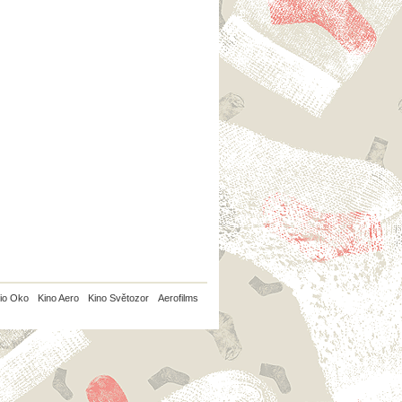
io Oko
Kino Aero
Kino Světozor
Aerofilms