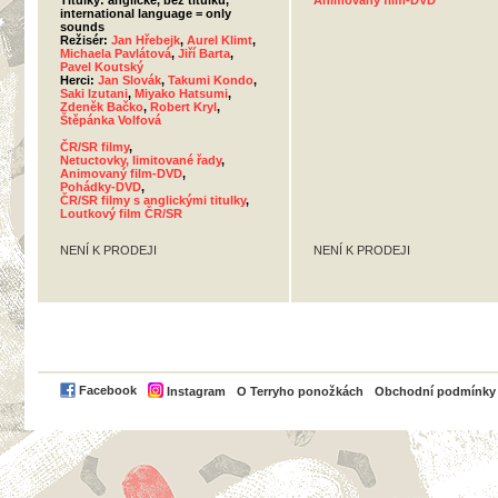
Titulky: anglické, bez titulků,
Animovaný film-DVD
international language = only
sounds
Režisér:
Jan Hřebejk
,
Aurel Klimt
,
Michaela Pavlátová
,
Jiří Barta
,
Pavel Koutský
Herci:
Jan Slovák
,
Takumi Kondo
,
Saki Izutani
,
Miyako Hatsumi
,
Zdeněk Bačko
,
Robert Kryl
,
Štěpánka Volfová
ČR/SR filmy
,
Netuctovky, limitované řady
,
Animovaný film-DVD
,
Pohádky-DVD
,
ČR/SR filmy s anglickými titulky
,
Loutkový film ČR/SR
NENÍ K PRODEJI
NENÍ K PRODEJI
PayPal
Facebook
Instagram
O Terryho ponožkách
Obchodní podmínky