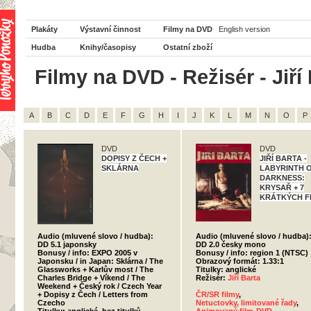
Plakáty
Výstavní činnost
Filmy na DVD
English version
Hudba
Knihy/časopisy
Ostatní zboží
Filmy na DVD - Režisér - Jiří
A
B
C
D
E
F
G
H
I
J
K
L
M
N
O
P
DVD
DVD
DOPISY Z ČECH +
JIŘÍ BARTA -
SKLÁRNA
LABYRINTH 
DARKNESS:
KRYSAŘ + 7
KRÁTKÝCH F
Audio (mluvené slovo / hudba):
Audio (mluvené slovo / hudba)
DD 5.1 japonsky
DD 2.0 česky mono
Bonusy / info: EXPO 2005 v
Bonusy / info: region 1 (NTSC)
Japonsku / in Japan: Sklárna / The
Obrazový formát: 1.33:1
Glassworks + Karlův most / The
Titulky: anglické
Charles Bridge + Víkend / The
Režisér:
Jiří Barta
Weekend + Český rok / Czech Year
+ Dopisy z Čech / Letters from
ČR/SR filmy
,
Czecho
Netuctovky, limitované řady
,