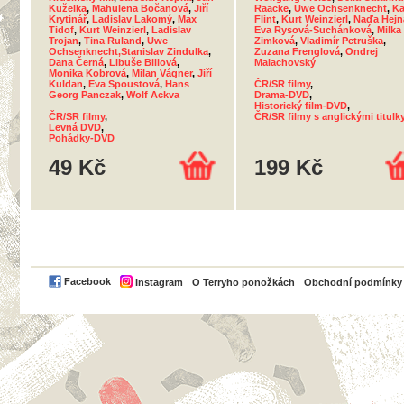
Kuželka
,
Mahulena Bočanová
,
Jiří
Raacke
,
Uwe Ochsenknecht
,
Ka
Krytinář
,
Ladislav Lakomý
,
Max
Flint
,
Kurt Weinzierl
,
Naďa Hejn
Tidof
,
Kurt Weinzierl
,
Ladislav
Eva Rysová-Suchánková
,
Milka
Trojan
,
Tina Ruland
,
Uwe
Zimková
,
Vladimír Petruška
,
Ochsenknecht,Stanislav Zindulka
,
Zuzana Frenglová
,
Ondrej
Dana Černá
,
Libuše Billová
,
Malachovský
Monika Kobrová
,
Milan Vágner
,
Jiří
Kuldan
,
Eva Spoustová
,
Hans
ČR/SR filmy
,
Georg Panczak
,
Wolf Ackva
Drama-DVD
,
Historický film-DVD
,
ČR/SR filmy
,
ČR/SR filmy s anglickými titulk
Levná DVD
,
Pohádky-DVD
49 Kč
199 Kč
PayPal
Facebook
Instagram
O Terryho ponožkách
Obchodní podmínky