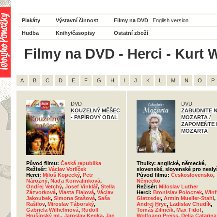
Plakáty
Výstavní činnost
Filmy na DVD
English version
Hudba
Knihy/časopisy
Ostatní zboží
Filmy na DVD - Herci - Kurt W
A
B
C
D
E
F
G
H
I
J
K
L
M
N
O
P
DVD
DVD
KOUZELNÝ MĚŠEC
ZABUDNITE 
- PAPÍROVÝ OBAL
MOZARTA /
ZAPOMEŇTE 
MOZARTA
Původ filmu:
Česká republika
Titulky: anglické, německé,
Režisér:
Václav Vorlíček
slovenské, slovenské pro neslyš
Herci:
Miloš Kopecký
,
Petr
Původ filmu:
Československo
,
Nárožný
,
Naďa Konvalinková
,
Německo
Ondřej Vetchý
,
Josef Vinklář
,
Stella
Režisér:
Miloslav Luther
Zázvorková
,
Vlasta Fialová
,
Václav
Herci:
Bronislav Poloczek
,
Winf
Jakoubek
,
Simona Stašová
,
Saša
Glatzeder
,
Armin Mueller-Stahl
,
Rašilov
,
Miroslav Táborský
,
Andrej Hryc
,
Ladislav Chudík
,
Gabriela Wilhelmová
,
Rudolf
Tomáš Žilinčík
,
Max Tidof
,
Hrušínský ml.
,
Jaroslav Kepka
,
Jan
Wolfgang Preiss
,
Delia Catarina