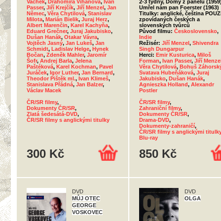
Vachek
,
Drahomíra Vihanová
,
Ivan
2-3 týdny, Domy z panelů (1959
Passer
,
Jiří Krejčík
,
Jiří Menzel
,
Jan
Umřel nám pan Foerster (1963)
Němec
,
Věra Chytilová
,
Stanislav
Titulky: anglické, čeština POUZ
Milota
,
Marián Bielik
,
Juraj Herz
,
zpovídaných českých a
Albert Marenčin
,
Karel Kachyňa
,
slovenských tvůrců
Eduard Grečner
,
Juraj Jakubisko
,
Původ filmu:
Československo
,
Dušan Hanák
,
Otakar Vávra
,
Indie
Vojtěch Jasný
,
Jan Lukeš
,
Jan
Režisér:
Jiří Menzel
,
Shivendra
Schmidt
,
Ladislav Helge
,
Hynek
Singh Dungarpur
Bočan
,
Zdeněk Mahler
,
Jaromír
Herci:
Emir Kusturica
,
Miloš
Šofr
,
Andrej Barla
,
Jelena
Forman
,
Ivan Passer
,
Jiří Menze
Paštéková
,
Karel Kochman
,
Pavel
Věra Chytilová
,
Bohuš Záhorsk
Juráček
,
Igor Luther
,
Jan Bernard
,
Svatava Hubeňáková
,
Juraj
Theodor Pištěk ml.
,
Ivan Klimeš
,
Jakubisko
,
Dušan Hanák
,
Stanislava Přádná
,
Jan Balzer
,
Agnieszka Holland
,
Alexandr
Václav Macek
Postler
ČR/SR filmy
,
ČR/SR filmy
,
Dokumenty ČR/SR
,
Zahraniční filmy
,
Zlatá šedesátá-DVD
,
Dokumenty ČR/SR
,
ČR/SR filmy s anglickými titulky
Drama-DVD
,
Dokumenty-zahraničí
,
ČR/SR filmy s anglickými titulk
Blu-ray
300 Kč
850 Kč
DVD
DVD
MŮJ OTEC
OLGA
GEORGE
VOSKOVEC