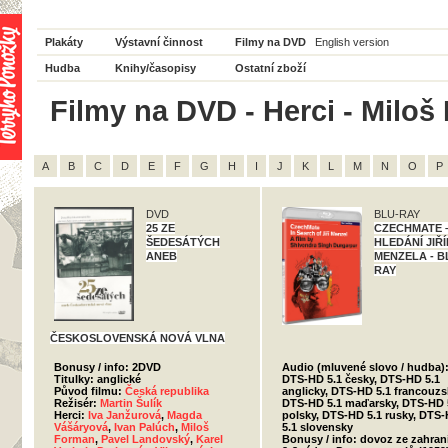
Plakáty
Výstavní činnost
Filmy na DVD
English version
Hudba
Knihy/časopisy
Ostatní zboží
Filmy na DVD - Herci - Miloš
A
B
C
D
E
F
G
H
I
J
K
L
M
N
O
P
DVD
BLU-RAY
25 ZE
CZECHMATE 
ŠEDESÁTÝCH
HLEDÁNÍ JIŘ
ANEB
MENZELA - B
RAY
ČESKOSLOVENSKÁ NOVÁ VLNA
Bonusy / info: 2DVD
Audio (mluvené slovo / hudba)
Titulky: anglické
DTS-HD 5.1 česky, DTS-HD 5.1
Původ filmu:
Česká republika
anglicky, DTS-HD 5.1 francouzs
Režisér:
Martin Šulík
DTS-HD 5.1 maďarsky, DTS-HD 
Herci:
Iva Janžurová
,
Magda
polsky, DTS-HD 5.1 rusky, DTS
Vášáryová
,
Ivan Palúch
,
Miloš
5.1 slovensky
Forman
,
Pavel Landovský
,
Karel
Bonusy / info: dovoz ze zahran