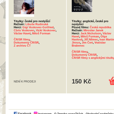
Titulky: české pro neslyšící
Titulky: anglické, české pro
Režisér:
Libuše Rudinská
neslyšící
Herci:
Gigi Voskovec-Gotfried
,
Původ filmu:
Česká republika
Chris Voskovec
,
Vicki Voskovec
,
Režisér:
Miroslav Janek
Václav Havel
,
Miloš Forman
Herci:
Jack Nicholson
,
Václav
Havel
,
Miloš Forman
,
Olga
ČR/SR filmy
,
Havlová
,
Jiří Němec
,
Ivan Marti
Dokumenty ČR/SR
,
Jirous
,
Jim Čert
,
Vratislav
Z archivu ČT
Brabenec
ČR/SR filmy
,
Dokumenty ČR/SR
,
ČR/SR filmy s anglickými titulk
150 Kč
NENÍ K PRODEJI
PayPal
Facebook
Instagram
O Terryho ponožkách
Obchodní podmínky