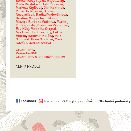
Štěpán Kozub
,
Jakub Gottwald
,
Pavla Dostálová
,
Julie Šurková
,
Markéta Krejčová
,
Jan Komínek
,
Petra Hřebíčková
,
Denisa
Nesvačilová
,
Radka Pavlovčinová
,
Kristína Greppelová
,
Marián
Miezga
,
Barbora Mudrová
,
Martin
E. Kyšperský
,
Dominika Žiaranová
,
Ezy Hýbl
,
Veronika Čermák
Macková
,
Jan Konečný
,
Lukáš
Hogen
,
Radovan Klučka
,
Petr
Semerád
,
Hana Seidlová
,
Mirai
Navrátil
,
Jana Stryková
ČR/SR filmy
,
Komedie-DVD
,
ČR/SR filmy s anglickými titulky
NENÍ K PRODEJI
PayPal
Facebook
Instagram
O Terryho ponožkách
Obchodní podmínky