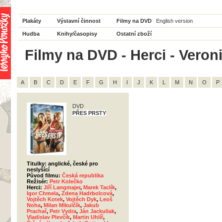
Plakáty
Výstavní činnost
Filmy na DVD
English version
Hudba
Knihy/časopisy
Ostatní zboží
Filmy na DVD - Herci - Vero
A
B
C
D
E
F
G
H
I
J
K
L
M
N
O
P
DVD
PŘES PRSTY
Titulky: anglické, české pro
neslyšící
Původ filmu:
Česká republika
Režisér:
Petr Kolečko
Herci:
Jiří Langmajer
,
Marek Taclík
,
Igor Chmela
,
Zdena Hadrbolcová
,
Vojtěch Kotek
,
Vojtěch Dyk
,
Leoš
Noha
,
Milan Mikulčík
,
Jakub
Prachař
,
Petr Vydra
,
Ján Jackuliak
,
Vladislav Plevčík
,
Martin Uhlíř
,