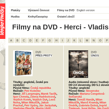
Plakáty
Výstavní činnost
Filmy na DVD
English version
Hudba
Knihy/časopisy
Ostatní zboží
Filmy na DVD - Herci - Vladis
A
B
C
D
E
F
G
H
I
J
K
L
M
N
O
P
DVD
DVD
PŘES PRSTY
ÚNOS
Titulky: anglické, české pro
Audio (mluvené slovo / hudba)
neslyšící
DD 2.0 slovensky, DD 5.1 slove
Původ filmu:
Česká republika
Titulky: anglické
Režisér:
Petr Kolečko
Původ filmu:
Slovensko
Herci:
Jiří Langmajer
,
Marek Taclík
,
Režisér:
Mariana Čengelová-
Igor Chmela
,
Zdena Hadrbolcová
,
Solčanská
Vojtěch Kotek
,
Vojtěch Dyk
,
Leoš
Herci:
Tomáš Hanák
,
Milan
Noha
,
Milan Mikulčík
,
Jakub
Mikulčík
,
Maroš Kramár
,
Milan
Prachař
,
Petr Vydra
,
Ján Jackuliak
,
Ondrík
,
Gabriela Dolná
,
Ingrid
Vladislav Plevčík
,
Martin Uhlíř
,
Timková
,
Juraj Hrčka
,
Ján Greš