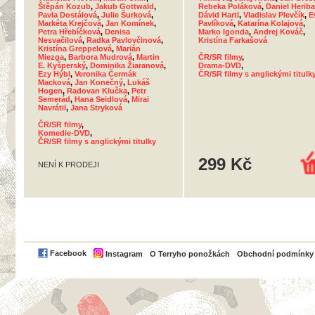
Štěpán Kozub
,
Jakub Gottwald
,
Rebeka Poláková
,
Daniel Herib
Pavla Dostálová
,
Julie Šurková
,
Dávid Hartl
,
Vladislav Plevčík
,
E
Markéta Krejčová
,
Jan Komínek
,
Pavlíková
,
Katarína Kolajová
,
Petra Hřebíčková
,
Denisa
Marko Igonda
,
Andrej Kováč
,
Nesvačilová
,
Radka Pavlovčinová
,
Kristína Farkašová
Kristína Greppelová
,
Marián
Miezga
,
Barbora Mudrová
,
Martin
ČR/SR filmy
,
E. Kyšperský
,
Dominika Žiaranová
,
Drama-DVD
,
Ezy Hýbl
,
Veronika Čermák
ČR/SR filmy s anglickými titulk
Macková
,
Jan Konečný
,
Lukáš
Hogen
,
Radovan Klučka
,
Petr
Semerád
,
Hana Seidlová
,
Mirai
Navrátil
,
Jana Stryková
ČR/SR filmy
,
Komedie-DVD
,
ČR/SR filmy s anglickými titulky
299 Kč
NENÍ K PRODEJI
PayPal
Facebook
Instagram
O Terryho ponožkách
Obchodní podmínky