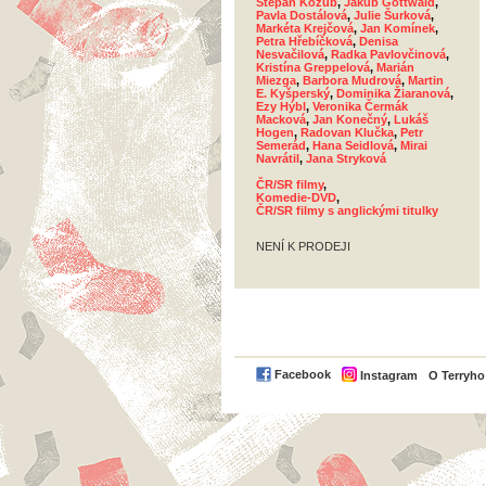
Štěpán Kozub
,
Jakub Gottwald
,
Pavla Dostálová
,
Julie Šurková
,
Markéta Krejčová
,
Jan Komínek
,
Petra Hřebíčková
,
Denisa
Nesvačilová
,
Radka Pavlovčinová
,
Kristína Greppelová
,
Marián
Miezga
,
Barbora Mudrová
,
Martin
E. Kyšperský
,
Dominika Žiaranová
,
Ezy Hýbl
,
Veronika Čermák
Macková
,
Jan Konečný
,
Lukáš
Hogen
,
Radovan Klučka
,
Petr
Semerád
,
Hana Seidlová
,
Mirai
Navrátil
,
Jana Stryková
ČR/SR filmy
,
Komedie-DVD
,
ČR/SR filmy s anglickými titulky
NENÍ K PRODEJI
Facebook
Instagram
O Terryh