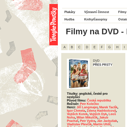
Plakáty
Výstavní činnost
Filmy
Hudba
Knihy/časopisy
Ostat
Filmy na DVD - 
A
B
C
D
E
F
G
H
I
DVD
PŘES PRSTY
Titulky: anglické, české pro
neslyšící
Původ filmu:
Česká republika
Režisér:
Petr Kolečko
Herci:
Jiří Langmajer
,
Marek Taclík
,
Igor Chmela
,
Zdena Hadrbolcová
,
Vojtěch Kotek
,
Vojtěch Dyk
,
Leoš
Noha
,
Milan Mikulčík
,
Jakub
Prachař
,
Petr Vydra
,
Ján Jackuliak
,
Vladislav Plevčík
,
Martin Uhlíř
,