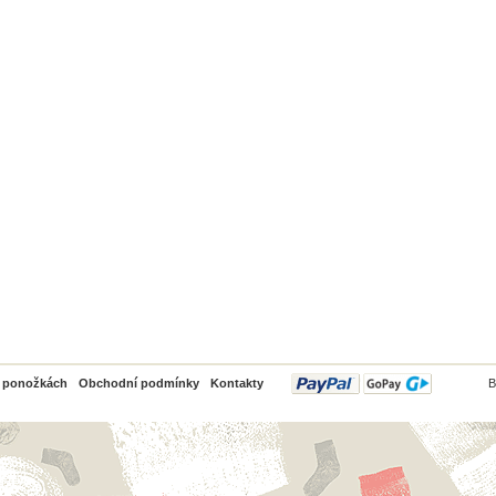
PayPal
o ponožkách
Obchodní podmínky
Kontakty
B