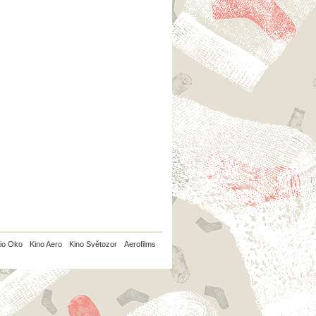
io Oko
Kino Aero
Kino Světozor
Aerofilms