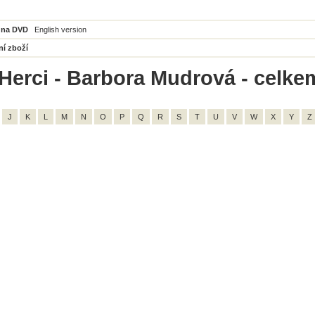
 na DVD
English version
ní zboží
Herci - Barbora Mudrová - celke
J
K
L
M
N
O
P
Q
R
S
T
U
V
W
X
Y
Z