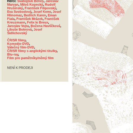
Herci:
Svatopluk Beneš
,
Jaroslav
Marvan
,
Miloš Kopecký
,
Rudolf
Hrušínský
,
František Filipovský
,
Eva Svobodová
,
Josef Kemr
,
Josef
Hlinomaz
,
Bedřich Karen
,
Eman
Fiala
,
František Mrázek
,
František
Kreuzmann
,
Felix le Breux
,
Jaroslav Vojta
,
Božena Havlíčková
,
Libuše Bokrová
,
Josef
Šidlichovský
ČR/SR filmy
,
Komedie-DVD
,
Válečný film-DVD
,
ČR/SR filmy s anglickými titulky
,
Blu-ray
,
Film pro pamětníky/němý film
NENÍ K PRODEJI