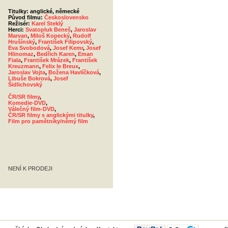
Titulky: anglické, německé
Původ filmu:
Československo
Režisér:
Karel Steklý
Herci:
Svatopluk Beneš
,
Jaroslav
Marvan
,
Miloš Kopecký
,
Rudolf
Hrušínský
,
František Filipovský
,
Eva Svobodová
,
Josef Kemr
,
Josef
Hlinomaz
,
Bedřich Karen
,
Eman
Fiala
,
František Mrázek
,
František
Kreuzmann
,
Felix le Breux
,
Jaroslav Vojta
,
Božena Havlíčková
,
Libuše Bokrová
,
Josef
Šidlichovský
ČR/SR filmy
,
Komedie-DVD
,
Válečný film-DVD
,
ČR/SR filmy s anglickými titulky
,
Film pro pamětníky/němý film
NENÍ K PRODEJI
PayPal