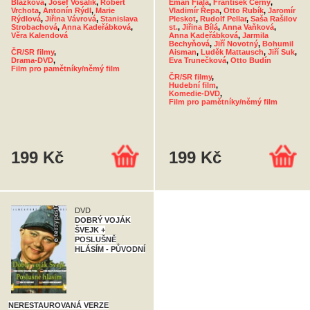
Blažková
,
Josef Vošalík
,
Robert
Eman Fiala
,
František Černý
,
Vrchota
,
Antonín Rýdl
,
Marie
Vladimír Řepa
,
Otto Rubík
,
Jaromír
Rýdlová
,
Jiřina Vávrová
,
Stanislava
Pleskot
,
Rudolf Pellar
,
Saša Rašilov
Strobachová
,
Anna Kadeřábková
,
st.
,
Jiřina Bílá
,
Anna Vaňková
,
Věra Kalendová
Anna Kadeřábková
,
Jarmila
Bechyňová
,
Jiří Novotný
,
Bohumil
ČR/SR filmy
,
Aisman
,
Luděk Mattausch
,
Jiří Suk
,
Drama-DVD
,
Eva Trunečková
,
Otto Budín
Film pro pamětníky/němý film
ČR/SR filmy
,
Hudební film
,
Komedie-DVD
,
Film pro pamětníky/němý film
199 Kč
199 Kč
DVD
DOBRÝ VOJÁK
ŠVEJK +
POSLUŠNĚ
HLÁSÍM - PŮVODNÍ
NERESTAUROVANÁ VERZE