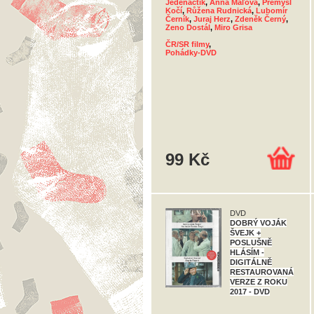
Jedenáctík
,
Anna Maľová
,
Přemysl
Kočí
,
Růžena Rudnická
,
Lubomír
Černík
,
Juraj Herz
,
Zdeněk Černý
,
Zeno Dostál
,
Miro Grisa
ČR/SR filmy
,
Pohádky-DVD
99 Kč
DVD
DOBRÝ VOJÁK
ŠVEJK +
POSLUŠNĚ
HLÁSÍM -
DIGITÁLNĚ
RESTAUROVANÁ
VERZE Z ROKU
2017 - DVD