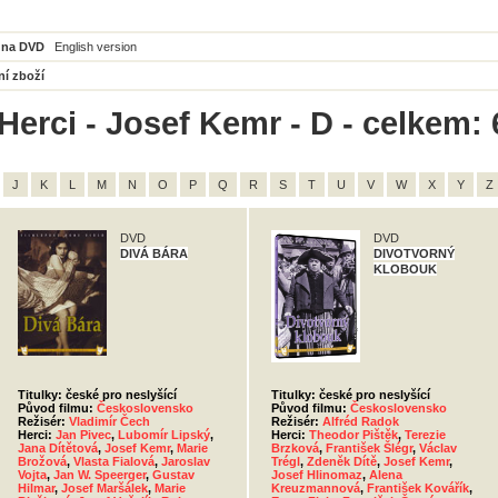
 na DVD
English version
ní zboží
Herci - Josef Kemr - D - celkem: 
J
K
L
M
N
O
P
Q
R
S
T
U
V
W
X
Y
Z
DVD
DVD
DIVÁ BÁRA
DIVOTVORNÝ
KLOBOUK
Titulky: české pro neslyšící
Titulky: české pro neslyšící
Původ filmu:
Československo
Původ filmu:
Československo
Režisér:
Vladimír Čech
Režisér:
Alfréd Radok
Herci:
Jan Pivec
,
Lubomír Lipský
,
Herci:
Theodor Pištěk
,
Terezie
Jana Dítětová
,
Josef Kemr
,
Marie
Brzková
,
František Šlégr
,
Václav
Brožová
,
Vlasta Fialová
,
Jaroslav
Trégl
,
Zdeněk Dítě
,
Josef Kemr
,
Vojta
,
Jan W. Speerger
,
Gustav
Josef Hlinomaz
,
Alena
Hilmar
,
Josef Maršálek
,
Marie
Kreuzmannová
,
František Kovářík
,