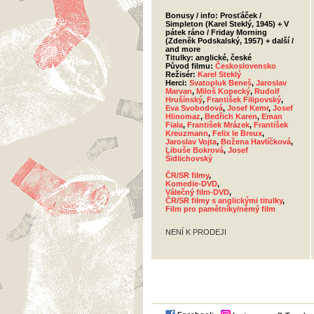
Bonusy / info: Prosťáček /
Simpleton (Karel Steklý, 1945) + V
pátek ráno / Friday Morning
(Zdeněk Podskalský, 1957) + další /
and more
Titulky: anglické, české
Původ filmu:
Československo
Režisér:
Karel Steklý
Herci:
Svatopluk Beneš
,
Jaroslav
Marvan
,
Miloš Kopecký
,
Rudolf
Hrušínský
,
František Filipovský
,
Eva Svobodová
,
Josef Kemr
,
Josef
Hlinomaz
,
Bedřich Karen
,
Eman
Fiala
,
František Mrázek
,
František
Kreuzmann
,
Felix le Breux
,
Jaroslav Vojta
,
Božena Havlíčková
,
Libuše Bokrová
,
Josef
Šidlichovský
ČR/SR filmy
,
Komedie-DVD
,
Válečný film-DVD
,
ČR/SR filmy s anglickými titulky
,
Film pro pamětníky/němý film
NENÍ K PRODEJI