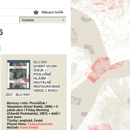
Nákupní košík
6
BLU-RAY
DOBRÝ VOJÁK
ŠVEJK +
POSLUŠNĚ
HLÁSÍM -
DIGITÁLNĚ
RESTAUROVANÁ
VERZE Z ROKU
2017 - BLU-RAY
Bonusy / info: Prosťáček /
Simpleton (Karel Steklý, 1945) + V
pátek ráno / Friday Morning
(Zdeněk Podskalský, 1957) + další /
and more
Titulky: anglické, české
Původ filmu:
Československo
Režisér:
Karel Steklý