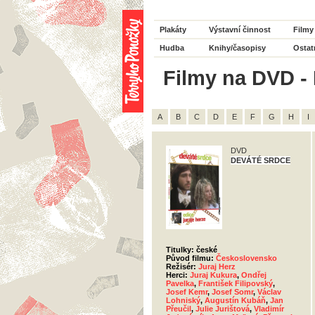
Plakáty
Výstavní činnost
Filmy
Hudba
Knihy/časopisy
Ostat
Filmy na DVD - 
A
B
C
D
E
F
G
H
I
DVD
DEVÁTÉ SRDCE
Titulky: české
Původ filmu:
Československo
Režisér:
Juraj Herz
Herci:
Juraj Kukura
,
Ondřej
Pavelka
,
František Filipovský
,
Josef Kemr
,
Josef Somr
,
Václav
Lohniský
,
Augustín Kubáň
,
Jan
Přeučil
,
Julie Jurištová
,
Vladimír