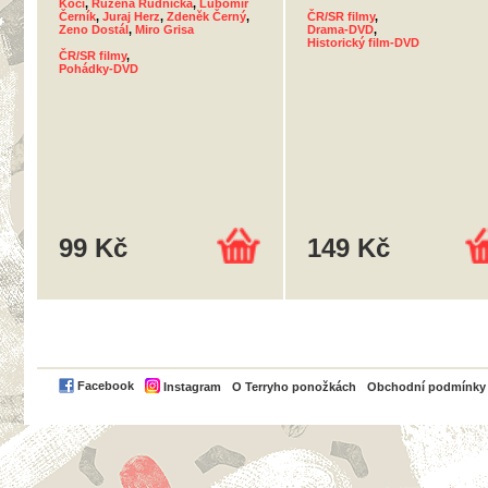
Kočí
,
Růžena Rudnická
,
Lubomír
Černík
,
Juraj Herz
,
Zdeněk Černý
,
ČR/SR filmy
,
Zeno Dostál
,
Miro Grisa
Drama-DVD
,
Historický film-DVD
ČR/SR filmy
,
Pohádky-DVD
99 Kč
149 Kč
PayPal
Facebook
Instagram
O Terryho ponožkách
Obchodní podmínky