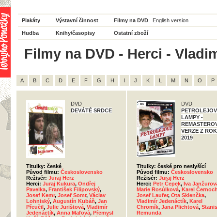
Plakáty
Výstavní činnost
Filmy na DVD
English version
Hudba
Knihy/časopisy
Ostatní zboží
Filmy na DVD - Herci - Vladim
A
B
C
D
E
F
G
H
I
J
K
L
M
N
O
P
DVD
DVD
DEVÁTÉ SRDCE
PETROLEJOV
LAMPY -
REMASTERO
VERZE Z RO
2019
Titulky: české
Titulky: české pro neslyšící
Původ filmu:
Československo
Původ filmu:
Československo
Režisér:
Juraj Herz
Režisér:
Juraj Herz
Herci:
Juraj Kukura
,
Ondřej
Herci:
Petr Čepek
,
Iva Janžurov
Pavelka
,
František Filipovský
,
Marie Rosůlková
,
Karel Černoc
Josef Kemr
,
Josef Somr
,
Václav
Josef Laufer
,
Ota Sklenčka
,
Lohniský
,
Augustín Kubáň
,
Jan
Vladimír Jedenáctík
,
Karel
Přeučil
,
Julie Jurištová
,
Vladimír
Chromík
,
Jana Plichtová
,
Stanis
Jedenáctík
,
Anna Maľová
,
Přemysl
Remunda