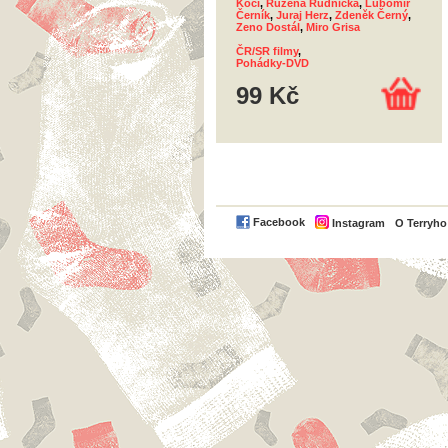
Kočí
,
Růžena Rudnická
,
Lubomír
Černík
,
Juraj Herz
,
Zdeněk Černý
,
Zeno Dostál
,
Miro Grisa
ČR/SR filmy
,
Pohádky-DVD
99 Kč
Facebook
Instagram
O Terryh