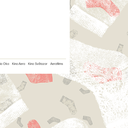
io Oko
Kino Aero
Kino Světozor
Aerofilms