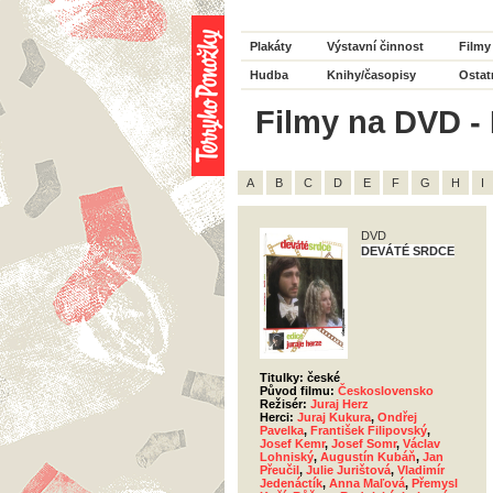
Plakáty
Výstavní činnost
Filmy
Hudba
Knihy/časopisy
Ostat
Filmy na DVD - 
A
B
C
D
E
F
G
H
I
DVD
DEVÁTÉ SRDCE
Titulky: české
Původ filmu:
Československo
Režisér:
Juraj Herz
Herci:
Juraj Kukura
,
Ondřej
Pavelka
,
František Filipovský
,
Josef Kemr
,
Josef Somr
,
Václav
Lohniský
,
Augustín Kubáň
,
Jan
Přeučil
,
Julie Jurištová
,
Vladimír
Jedenáctík
,
Anna Maľová
,
Přemysl