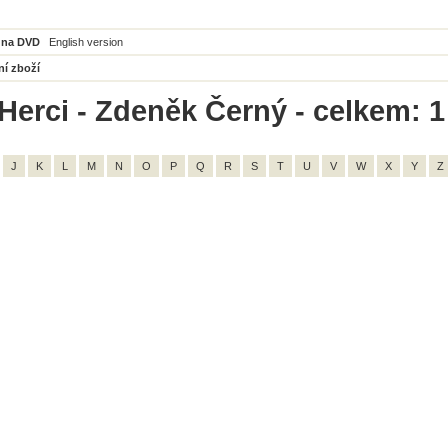
 na DVD
English version
ní zboží
Herci - Zdeněk Černý - celkem: 1
J
K
L
M
N
O
P
Q
R
S
T
U
V
W
X
Y
Z