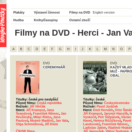
Plakáty
Výstavní činnost
Filmy na DVD
English version
Hudba
Knihy/časopisy
Ostatní zboží
Filmy na DVD - Herci - Jan Va
A
B
C
D
E
F
G
H
I
J
K
L
M
N
O
P
DVD
DVD
CEREMONIÁŘ
KAŽDÝ MLAD
MUŽ - PAPÍR
OBAL
Titulky: české pro neslyšící
Titulky: české
Původ filmu:
Česká republika
Původ filmu:
Československo
Režisér:
Jiří Věrčák
Režisér:
Pavel Juráček
Herci:
Jiří Krampol
,
Jana
Herci:
Emil Horváth
,
Otto Šimá
Švandová
,
František Němec
,
Jan
Jiří Krampol
,
Jaromír Hanzlík
,
I
Hrušínský
,
Milan Riehs
,
Jana
Vyskočil
,
Petr Štěpánek
,
Václav
Paulová
,
Mojmír Maděrič
,
Jan Vala
,
Havel
,
Helena Růžičková
,
Pavel
Olga Schmidtová
,
Jiří Klem
Landovský
,
František Němec
,
Ladislav Jakim
,
Vladimír Hrabá
ČR/SR filmy
,
Jiří Janoušek
,
Viktor Sodoma
,