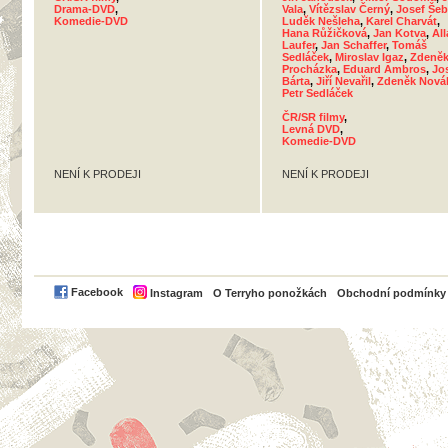
Drama-DVD
,
Vala
,
Vítězslav Černý
,
Josef Še
Komedie-DVD
Luděk Nešleha
,
Karel Charvát
,
Hana Růžičková
,
Jan Kotva
,
Al
Laufer
,
Jan Schaffer
,
Tomáš
Sedláček
,
Miroslav Igaz
,
Zdeně
Procházka
,
Eduard Ambros
,
Jo
Bárta
,
Jiří Nevařil
,
Zdeněk Nová
Petr Sedláček
ČR/SR filmy
,
Levná DVD
,
Komedie-DVD
NENÍ K PRODEJI
NENÍ K PRODEJI
PayPal
Facebook
Instagram
O Terryho ponožkách
Obchodní podmínky