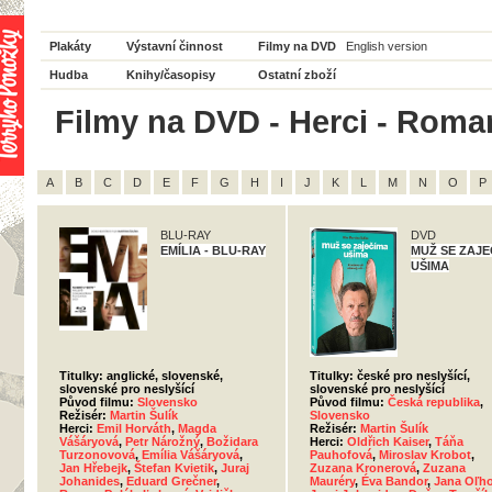
Plakáty
Výstavní činnost
Filmy na DVD
English version
Hudba
Knihy/časopisy
Ostatní zboží
Filmy na DVD - Herci - Roman
A
B
C
D
E
F
G
H
I
J
K
L
M
N
O
P
BLU-RAY
DVD
EMÍLIA - BLU-RAY
MUŽ SE ZAJE
UŠIMA
Titulky: anglické, slovenské,
Titulky: české pro neslyšící,
slovenské pro neslyšící
slovenské pro neslyšící
Původ filmu:
Slovensko
Původ filmu:
Česká republika
,
Režisér:
Martin Šulík
Slovensko
Herci:
Emil Horváth
,
Magda
Režisér:
Martin Šulík
Vášáryová
,
Petr Nárožný
,
Božidara
Herci:
Oldřich Kaiser
,
Táňa
Turzonovová
,
Emília Vášáryová
,
Pauhofová
,
Miroslav Krobot
,
Jan Hřebejk
,
Štefan Kvietik
,
Juraj
Zuzana Kronerová
,
Zuzana
Johanides
,
Eduard Grečner
,
Mauréry
,
Éva Bandor
,
Jana Oľh