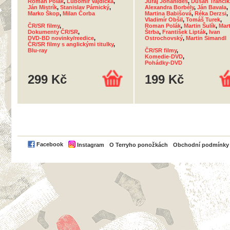
Roman Polák
,
Ľubomír Vajdička
,
Juraj Johanides
,
Dušan Trančík
Ján Mistrík
,
Stanislav Párnický
,
Alexandra Borbély
,
Ján Bavala
,
Marko Škop
,
Milan Čorba
Martina Babišová
,
Réka Derzsi
,
Vladimír Obšil
,
Tomáš Turek
,
ČR/SR filmy
,
Roman Polák
,
Martin Šulík
,
Mart
Dokumenty ČR/SR
,
Štrba
,
František Lipták
,
Ivan
DVD-BD novinky/reedice
,
Ostrochovský
,
Martin Simandl
ČR/SR filmy s anglickými titulky
,
Blu-ray
ČR/SR filmy
,
Komedie-DVD
,
Pohádky-DVD
299 Kč
199 Kč
PayPal
Facebook
Instagram
O Terryho ponožkách
Obchodní podmínky