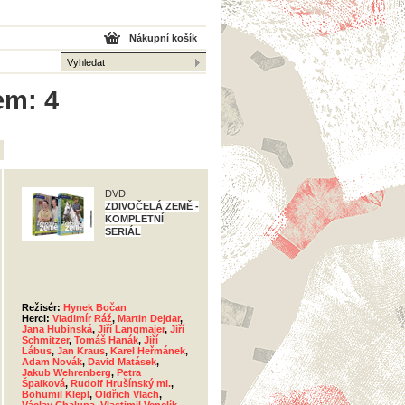
Nákupní košík
em: 4
DVD
ZDIVOČELÁ ZEMĚ -
KOMPLETNÍ
SERIÁL
Režisér:
Hynek Bočan
Herci:
Vladimír Ráž
,
Martin Dejdar
,
Jana Hubinská
,
Jiří Langmajer
,
Jiří
Schmitzer
,
Tomáš Hanák
,
Jiří
Lábus
,
Jan Kraus
,
Karel Heřmánek
,
Adam Novák
,
David Matásek
,
Jakub Wehrenberg
,
Petra
Špalková
,
Rudolf Hrušínský ml.
,
Bohumil Klepl
,
Oldřich Vlach
,