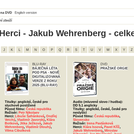
 na DVD
English version
ní zboží
Herci - Jakub Wehrenberg - celk
J
K
L
M
N
O
P
Q
R
S
T
U
V
W
X
Y
Z
BLU-RAY
DVD
BÁJEČNÁ LÉTA
PRAŽSKÉ ORGIE
POD PSA - NOVĚ
DIGITALIZOVANÁ
VERZE Z ROKU
2025 (BLU-RAY)
Titulky: anglické, české pro
Audio (mluvené slovo / hudba):
sluchově postižené
DD 5.1 anglicky
Původ filmu:
Česká republika
Titulky: anglické, české, české pro
Režisér:
Petr Nikolaev
neslyšící
Herci:
Libuše Šafránková
,
Ondřej
Původ filmu:
Česká republika
,
Vetchý
,
Vladimír Javorský
,
Klára
Slovensko
Botková
,
Jitka Ježková
,
Jakub
Režisér:
Irena Pavlásková
Wehrenberg
,
Vladimír Dlouhý
,
Herci:
Klára Issová
,
Pavel Kříž
,
Vilma Cibulková
Jakub Wehrenberg
,
Miroslav