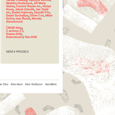
Václav Chalupa
,
Vlastimil Venclík
,
Markéta Hrubešová
,
Jiří Maria
Sieber
,
Čestmír Řanda ml.
,
Václav
Knop
,
Jakub Zdeněk
,
Jan Teplý
ml.
,
Radim Kalvoda
,
Zbyněk Fric
,
David Suchařípa
,
Oliver Cox
,
Milan
Enčev
,
Ivan Řezáč
,
Monika
Absolonová
ČR/SR filmy
,
Z archivu ČT
,
Drama-DVD
,
Dobrodružný film-DVD
NENÍ K PRODEJI
io Oko
Kino Aero
Kino Světozor
Aerofilms