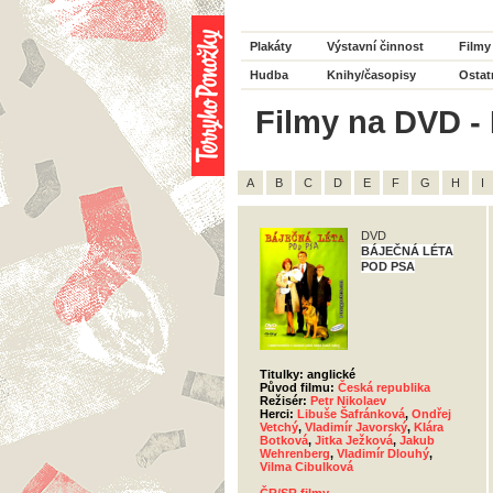
Plakáty
Výstavní činnost
Filmy
Hudba
Knihy/časopisy
Ostat
Filmy na DVD - 
A
B
C
D
E
F
G
H
I
DVD
BÁJEČNÁ LÉTA
POD PSA
Titulky: anglické
Původ filmu:
Česká republika
Režisér:
Petr Nikolaev
Herci:
Libuše Šafránková
,
Ondřej
Vetchý
,
Vladimír Javorský
,
Klára
Botková
,
Jitka Ježková
,
Jakub
Wehrenberg
,
Vladimír Dlouhý
,
Vilma Cibulková