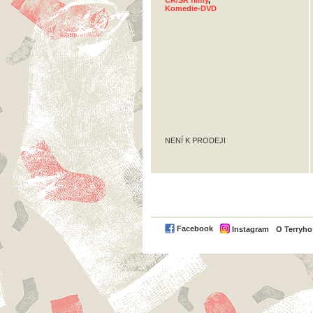
ČR/SR filmy
,
Komedie-DVD
NENÍ K PRODEJI
Facebook
Instagram
O Terryh