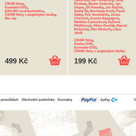
Táborský
,
Jan Hrušínský
,
Juraj
ČR/SR filmy
,
Ďurdiak
,
Martin Stránský
,
Jan
Komedie-DVD
,
Unger
,
Jiří Havelka
,
Jan Rejžek
,
DVD-BD novinky/reedice
,
David Šír
,
Bronislav Kotiš
,
Pavel
ČR/SR filmy s anglickými titulky
,
Slabý
,
Petr Vondráček
,
Jonas
Blu-ray
Chernick
,
Ksenia Rappaport
,
Markéta Galuszková
,
Evženie
Pfeifferová
,
Viktor Dvořák
,
Marcel
Rošetzký
,
Petr Motloch
,
Libor
Jeník
ČR/SR filmy
,
Drama-DVD
,
Komedie-DVD
,
ČR/SR filmy s anglickými titulky
499 Kč
199 Kč
PayPal
o ponožkách
Obchodní podmínky
Kontakty
B