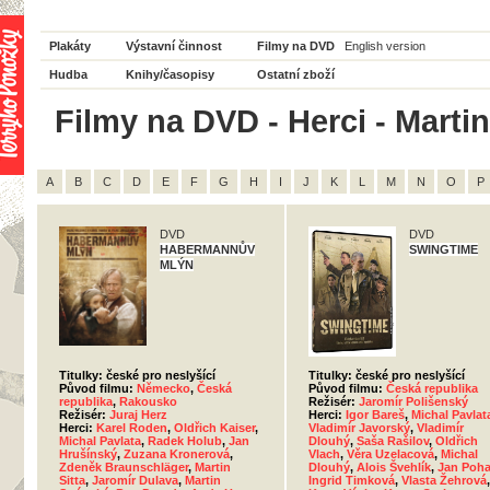
Plakáty
Výstavní činnost
Filmy na DVD
English version
Hudba
Knihy/časopisy
Ostatní zboží
Filmy na DVD - Herci - Marti
A
B
C
D
E
F
G
H
I
J
K
L
M
N
O
P
DVD
DVD
HABERMANNŮV
SWINGTIME
MLÝN
Titulky: české pro neslyšící
Titulky: české pro neslyšící
Původ filmu:
Německo
,
Česká
Původ filmu:
Česká republika
republika
,
Rakousko
Režisér:
Jaromír Polišenský
Režisér:
Juraj Herz
Herci:
Igor Bareš
,
Michal Pavlat
Herci:
Karel Roden
,
Oldřich Kaiser
,
Vladimír Javorský
,
Vladimír
Michal Pavlata
,
Radek Holub
,
Jan
Dlouhý
,
Saša Rašilov
,
Oldřich
Hrušínský
,
Zuzana Kronerová
,
Vlach
,
Věra Uzelacová
,
Michal
Zdeněk Braunschläger
,
Martin
Dlouhý
,
Alois Švehlík
,
Jan Poh
Sitta
,
Jaromír Dulava
,
Martin
Ingrid Timková
,
Vlasta Žehrová