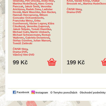
Stránský
,
Petr Drozda
,
Andy Hryc
,
Knot
,
Václav Knop
,
Otakar
Martina Hudečková
,
Hans Georg
Brousek ml.
,
Martina Hudečkov
Panczak
,
Jakub Šmíd
,
Veronika
Arichteva
,
Radek Zima
,
Ladislav
ČR/SR filmy
,
Dostál
,
Mark Waschke
,
Ben Becker
,
Drama-DVD
Hannah Herzsprung
,
Wilson
Gonzalez Ochsenknecht
,
Franziska Weisz
,
Erika
Guntherová
,
Václav Legner
,
Klára
Cibulková
,
Veronika Gajerová
,
Jakub Štěpán
,
Tomáš Dianiška
,
Michael Gahr
,
Martin Umbach
,
Michael Schwarzmaier
,
Roman
Vejdovec
,
Gabriela Dorantová
,
Stefan Günther
,
Julian Manuel
,
Tomáš Zielinski
ČR/SR filmy
,
Drama-DVD
,
Válečný film-DVD
99 Kč
199 Kč
PayPal
Facebook
Instagram
O Terryho ponožkách
Obchodní podmínky