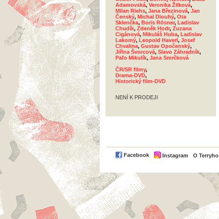
Adamovská
,
Veronika Žilková
,
Milan Riehs
,
Jana Březinová
,
Jan
Čenský
,
Michal Dlouhý
,
Ota
Sklenčka
,
Boris Rösner
,
Ladislav
Chudík
,
Zdeněk Hodr
,
Zuzana
Cigánová
,
Mikuláš Huba
,
Ladislav
Lakomý
,
Leopold Haverl
,
Josef
Chvalina
,
Gustav Opočenský
,
Jiřina Švorcová
,
Slavo Záhradník
,
Paľo Mikulík
,
Jana Smrčková
ČR/SR filmy
,
Drama-DVD
,
Historický film-DVD
NENÍ K PRODEJI
Facebook
Instagram
O Terryh