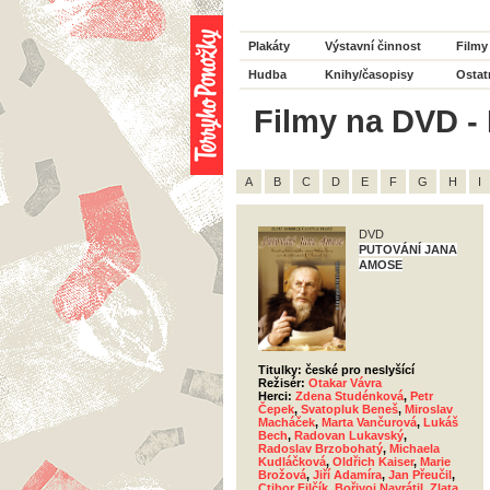
Plakáty
Výstavní činnost
Filmy
Hudba
Knihy/časopisy
Ostat
Filmy na DVD - 
A
B
C
D
E
F
G
H
I
DVD
PUTOVÁNÍ JANA
AMOSE
Titulky: české pro neslyšící
Režisér:
Otakar Vávra
Herci:
Zdena Studénková
,
Petr
Čepek
,
Svatopluk Beneš
,
Miroslav
Macháček
,
Marta Vančurová
,
Lukáš
Bech
,
Radovan Lukavský
,
Radoslav Brzobohatý
,
Michaela
Kudláčková
,
Oldřich Kaiser
,
Marie
Brožová
,
Jiří Adamíra
,
Jan Přeučil
,
Ctibor Filčík
,
Bořivoj Navrátil
,
Zlata