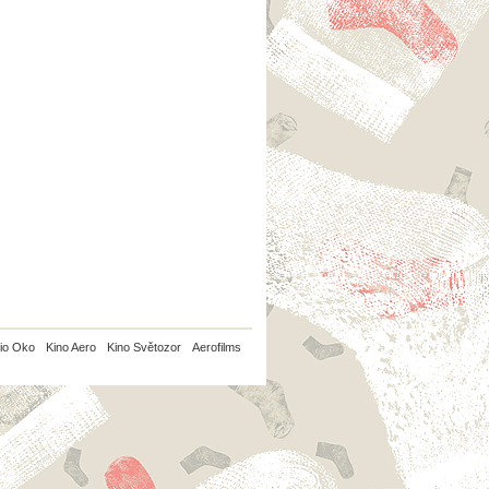
io Oko
Kino Aero
Kino Světozor
Aerofilms