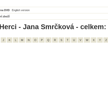
 na DVD
English version
ní zboží
Herci - Jana Smrčková - celkem:
J
K
L
M
N
O
P
Q
R
S
T
U
V
W
X
Y
Z