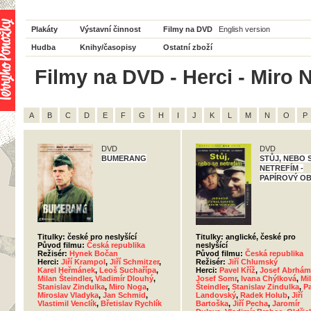
Plakáty
Výstavní činnost
Filmy na DVD
English version
Hudba
Knihy/časopisy
Ostatní zboží
Filmy na DVD - Herci - Miro 
A
B
C
D
E
F
G
H
I
J
K
L
M
N
O
P
DVD
DVD
BUMERANG
STŮJ, NEBO 
NETREFÍM -
PAPÍROVÝ O
Titulky: české pro neslyšící
Titulky: anglické, české pro
Původ filmu:
Česká republika
neslyšící
Režisér:
Hynek Bočan
Původ filmu:
Česká republika
Herci:
Jiří Krampol
,
Jiří Schmitzer
,
Režisér:
Jiří Chlumský
Karel Heřmánek
,
Leoš Suchařípa
,
Herci:
Pavel Kříž
,
Josef Abrhám
Milan Šteindler
,
Vladimír Dlouhý
,
Josef Somr
,
Ivana Chýlková
,
Mi
Stanislav Zindulka
,
Miro Noga
,
Šteindler
,
Stanislav Zindulka
,
P
Miroslav Vladyka
,
Jan Schmid
,
Landovský
,
Radek Holub
,
Jiří
Vlastimil Venclík
,
Břetislav Rychlík
Bartoška
,
Jiří Pecha
,
Jaromír