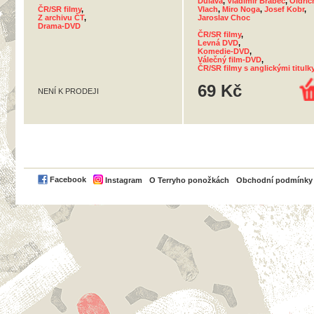
Dulava
,
Vladimír Brabec
,
Oldřic
ČR/SR filmy
,
Vlach
,
Miro Noga
,
Josef Kobr
,
Z archivu ČT
,
Jaroslav Choc
Drama-DVD
ČR/SR filmy
,
Levná DVD
,
Komedie-DVD
,
Válečný film-DVD
,
ČR/SR filmy s anglickými titulk
69 Kč
NENÍ K PRODEJI
PayPal
Facebook
Instagram
O Terryho ponožkách
Obchodní podmínky