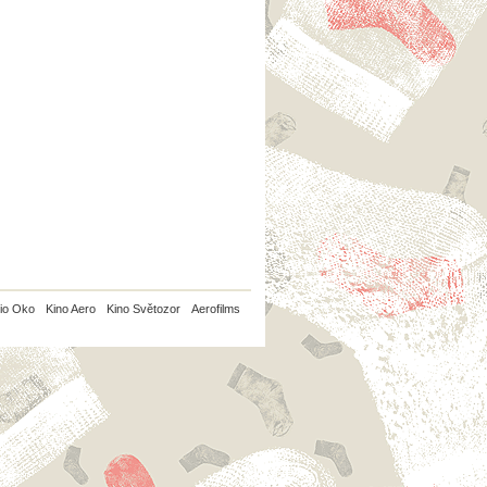
io Oko
Kino Aero
Kino Světozor
Aerofilms