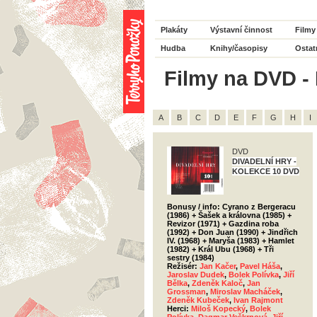
Plakáty
Výstavní činnost
Filmy
Hudba
Knihy/časopisy
Ostat
Filmy na DVD - 
A
B
C
D
E
F
G
H
I
DVD
DIVADELNÍ HRY -
KOLEKCE 10 DVD
Bonusy / info: Cyrano z Bergeracu
(1986) + Šašek a královna (1985) +
Revizor (1971) + Gazdina roba
(1992) + Don Juan (1990) + Jindřich
IV. (1968) + Maryša (1983) + Hamlet
(1982) + Král Ubu (1968) + Tři
sestry (1984)
Režisér:
Jan Kačer
,
Pavel Háša
,
Jaroslav Dudek
,
Bolek Polívka
,
Jiří
Bělka
,
Zdeněk Kaloč
,
Jan
Grossman
,
Miroslav Macháček
,
Zdeněk Kubeček
,
Ivan Rajmont
Herci:
Miloš Kopecký
,
Bolek