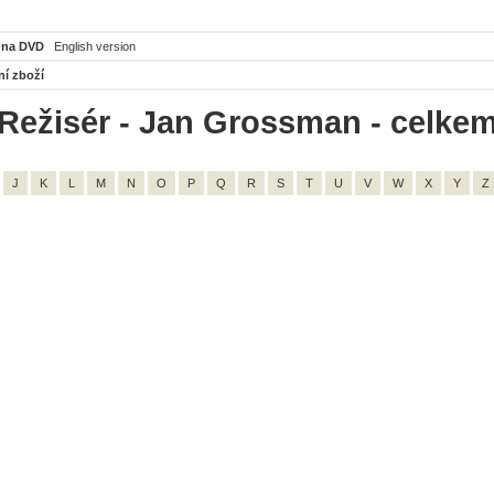
 na DVD
English version
ní zboží
Režisér - Jan Grossman - celkem
J
K
L
M
N
O
P
Q
R
S
T
U
V
W
X
Y
Z