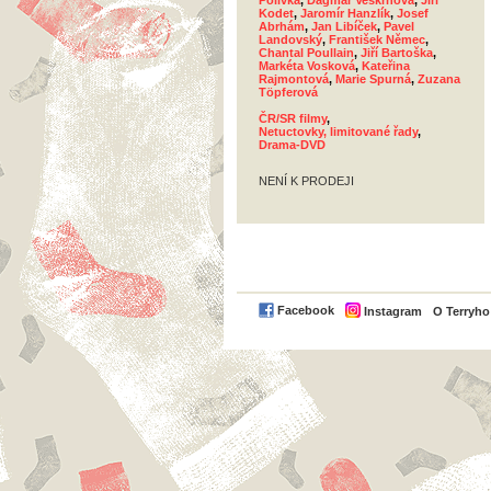
Polívka
,
Dagmar Veškrnová
,
Jiří
Kodet
,
Jaromír Hanzlík
,
Josef
Abrhám
,
Jan Libíček
,
Pavel
Landovský
,
František Němec
,
Chantal Poullain
,
Jiří Bartoška
,
Markéta Vosková
,
Kateřina
Rajmontová
,
Marie Spurná
,
Zuzana
Töpferová
ČR/SR filmy
,
Netuctovky, limitované řady
,
Drama-DVD
NENÍ K PRODEJI
Facebook
Instagram
O Terryh