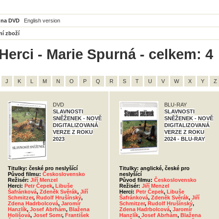
 na DVD
English version
ní zboží
Herci - Marie Spurná - celkem: 4
J
K
L
M
N
O
P
Q
R
S
T
U
V
W
X
Y
Z
DVD
BLU-RAY
SLAVNOSTI
SLAVNOSTI
SNĚŽENEK - NOVĚ
SNĚŽENEK - NOVĚ
DIGITALIZOVANÁ
DIGITALIZOVANÁ
VERZE Z ROKU
VERZE Z ROKU
2023
2024 - BLU-RAY
Titulky: české pro neslyšící
Titulky: anglické, české pro
Původ filmu:
Československo
neslyšící
Režisér:
Jiří Menzel
Původ filmu:
Československo
Herci:
Petr Čepek
,
Libuše
Režisér:
Jiří Menzel
Šafránková
,
Zdeněk Svěrák
,
Jiří
Herci:
Petr Čepek
,
Libuše
Schmitzer
,
Rudolf Hrušínský
,
Šafránková
,
Zdeněk Svěrák
,
Jiří
Zdena Hadrbolcová
,
Jaromír
Schmitzer
,
Rudolf Hrušínský
,
Hanzlík
,
Josef Abrhám
,
Blažena
Zdena Hadrbolcová
,
Jaromír
Holišová
,
Josef Somr
,
František
Hanzlík
,
Josef Abrhám
,
Blažena