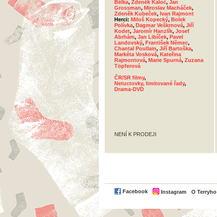
Bělka
,
Zdeněk Kaloč
,
Jan
Grossman
,
Miroslav Macháček
,
Zdeněk Kubeček
,
Ivan Rajmont
Herci:
Miloš Kopecký
,
Bolek
Polívka
,
Dagmar Veškrnová
,
Jiří
Kodet
,
Jaromír Hanzlík
,
Josef
Abrhám
,
Jan Libíček
,
Pavel
Landovský
,
František Němec
,
Chantal Poullain
,
Jiří Bartoška
,
Markéta Vosková
,
Kateřina
Rajmontová
,
Marie Spurná
,
Zuzana
Töpferová
ČR/SR filmy
,
Netuctovky, limitované řady
,
Drama-DVD
NENÍ K PRODEJI
Facebook
Instagram
O Terryh