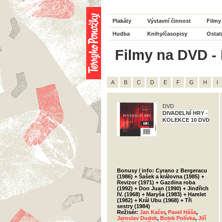
Plakáty
Výstavní činnost
Filmy
Hudba
Knihy/časopisy
Ostat
Filmy na DVD - 
A
B
C
D
E
F
G
H
I
DVD
DIVADELNÍ HRY -
KOLEKCE 10 DVD
Bonusy / info: Cyrano z Bergeracu
(1986) + Šašek a královna (1985) +
Revizor (1971) + Gazdina roba
(1992) + Don Juan (1990) + Jindřich
IV. (1968) + Maryša (1983) + Hamlet
(1982) + Král Ubu (1968) + Tři
sestry (1984)
Režisér:
Jan Kačer
,
Pavel Háša
,
Jaroslav Dudek
,
Bolek Polívka
,
Jiří