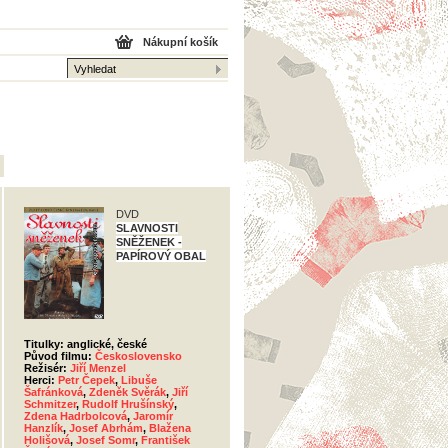
Nákupní košík
DVD
SLAVNOSTI
SNĚŽENEK -
PAPÍROVÝ OBAL
Titulky: anglické, české
Původ filmu:
Československo
Režisér:
Jiří Menzel
Herci:
Petr Čepek
,
Libuše
Šafránková
,
Zdeněk Svěrák
,
Jiří
Schmitzer
,
Rudolf Hrušínský
,
Zdena Hadrbolcová
,
Jaromír
Hanzlík
,
Josef Abrhám
,
Blažena
Holišová
,
Josef Somr
,
František