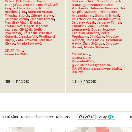
Řehák
,
Petr Brukner
,
Pavel
Holišová
,
Josef Somr
,
František
Vondruška
,
Johanna Tesařová
,
Jiří
Řehák
,
Petr Brukner
,
Pavel
Krejčík
,
Marie Spurná
,
Rudolf
Vondruška
,
Johanna Tesařová
,
Jiří
Hrušínský ml.
,
Bohumil Hrabal
,
Krejčík
,
Marie Spurná
,
Rudolf
Miloslav Štibich
,
Zdeněk Srstka
,
Hrušínský ml.
,
Bohumil Hrabal
,
Jaroslav Vozáb
,
Jaroslav Tomsa
,
Miloslav Štibich
,
Zdeněk Srstka
,
František Vláčil
,
Blanka
Jaroslav Vozáb
,
Jaroslav Tomsa
,
Lormanová
,
Eugen Jegorov
,
František Vláčil
,
Blanka
Ladislav Křiváček
,
Bořík
Lormanová
,
Eugen Jegorov
,
Procházka
,
Jiří Kasík
,
Miroslav
Ladislav Křiváček
,
Bořík
Kořínek
,
Jaroslav Vlk
,
Ferdinand
Procházka
,
Jiří Kasík
,
Miroslav
Havlík
,
Zora Jiráková
,
Jaroslav
Kořínek
,
Jaroslav Vlk
,
Ferdinand
Klenot
,
Milada Štýbrová
Havlík
,
Zora Jiráková
,
Jaroslav
Klenot
,
Milada Štýbrová
ČR/SR filmy
,
Komedie-DVD
ČR/SR filmy
,
Drama-DVD
,
Komedie-DVD
,
DVD-BD novinky/reedice
,
ČR/SR filmy s anglickými titulky
,
Blu-ray
NENÍ K PRODEJI
NENÍ K PRODEJI
PayPal
o ponožkách
Obchodní podmínky
Kontakty
B