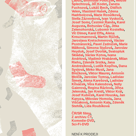
Lábus
,
Bronislav Poloczek
,
Miluše
Šplechtová
,
Jiří Kodet
,
Žaneta
Fuchsová
,
Lukáš Bech
,
Oldřich
Velen
,
Vlastimil Hašek
,
Zdena
Hadrbolcová
,
Marie Rosůlková
,
Stella Zázvorková
,
Ivan Vyskočil
,
Josef Somr
,
Čestmír Řanda
,
Karel
Augusta
,
Bohuslav Čáp
,
Jitka
Zelenohorská
,
Lubomír Kostelka
,
Vít Olmer
,
Karel Effa
,
Alena
Kreuzmannová
,
Martin Růžek
,
Jaroslava Kretschmerová
,
Václav
Postránecký
,
Pavel Zedníček
,
Marie
Málková
,
Simona Stašová
,
Jaroslav
Heyduk
,
Josef Dvořák
,
Svatopluk
Skládal
,
Václav Kotva
,
Ivana
Andrlová
,
Vladimír Hrabánek
,
Milan
Riehs
,
Zdeněk Srstka
,
Jana
Andresíková
,
Luděk Kopřiva
,
Dana
Syslová
,
Mirko Musil
,
Jana
Břežková
,
Viktor Maurer
,
Antonín
Molčík
,
Jaroslav Tomsa
,
Ladislav
Šimek
,
Alena Karešová
,
Ladislav
Křiváček
,
Věra Kalendová
,
Nelly
Gaierová
,
Regina Rázlová
,
Jiřina
Jelenská
,
Jan Kreidl
,
Viktor Král
,
Josef Kubíček
,
Karel Houska
,
Jan
Kanyza
,
Miloslav Homola
,
Jana
Viščaková
,
Antonín Kala
,
Zdeněk
Stehlík
,
Lída Roubíková
ČR/SR filmy
,
Z archivu ČT
,
Komedie-DVD
,
Sci-Fi-DVD
NENÍ K PRODEJI