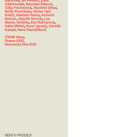
Bartoška
,
Jiří Pleskot
,
Zlata
Adamovská
,
Veronika Žilková
,
Táňa Fischerová
,
Vlastimil Drbal
,
Bořík Procházka
,
Václav Upír
Krejčí
,
Vladimír Huber
,
Antonín
Brtoun
,
Zbyněk Honzík
,
Leo
Marian Vodička
,
Eva Režnarová
,
Hana Militká
,
Karel Janský
,
Zdeněk
Kampf
,
Hana Pastejříková
ČR/SR filmy
,
Drama-DVD
,
Historický film-DVD
NENÍ K PRODEJI