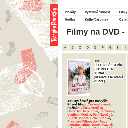
Plakáty
Výstavní činnost
Filmy
Hudba
Knihy/časopisy
Ostat
Filmy na DVD - H
A
B
C
D
E
F
G
H
I
DVD
LÉTAJÍCÍ ČESTMÍR
- KOMPLETNÍ
SERIÁL
(REMASTEROVANÁ
VERZE)
Titulky: české pro neslyšící
Původ filmu:
Československo
Režisér:
Václav Vorlíček
Herci:
Iva Janžurová
,
Jiří Sovák
,
Vladimír Menšík
,
Petr Nárožný
,
Luděk Sobota
,
Běla Jurdová
,
František Filipovský
,
Raoul
Schránil
,
Jiřina Bohdalová
,
Jiří