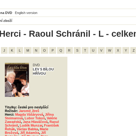
 na DVD
English version
ní zboží
erci - Raoul Schránil - L - celke
J
K
L
M
N
O
P
Q
R
S
T
U
V
W
X
Y
Z
DVD
LEV S BÍLOU
HŘÍVOU
Titulky: české pro neslyšící
Režisér:
Jaromil Jireš
Herci:
Magda Vášáryová
,
Jiřina
Steimarová
,
Lubor Tokoš
,
Valérie
Zawadská
,
Jana Hlaváčová
,
Raoul
Schránil
,
Luděk Munzar
,
František
Řehák
,
Václav Babka
,
Marie
Brožová
,
Jiří Adamíra
,
Jiří