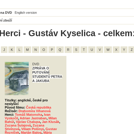
 na DVD
English version
ní zboží
Herci - Gustáv Kyselica - celkem
J
K
L
M
N
O
P
Q
R
S
T
U
V
W
X
Y
Z
DVD
ZPRÁVA O
PUTOVÁNÍ
STUDENTŮ PETRA
A JAKUBA
Titulky: anglické, české pro
neslyšící
Původ filmu:
Česká republika
Režisér:
Drahomíra Vihanová
Herci:
Tomáš Matonoha
,
Ivan
Vyskočil
,
Adrian Jastraban
,
Milan
Bahúl
,
Václav Chalupa
,
Jan Klusák
,
Zuzana Šulajová
,
Zuzana
Stivínová
,
Viliam Polónyi
,
Gustav
Řezníček
,
Marián Balog
,
Mária