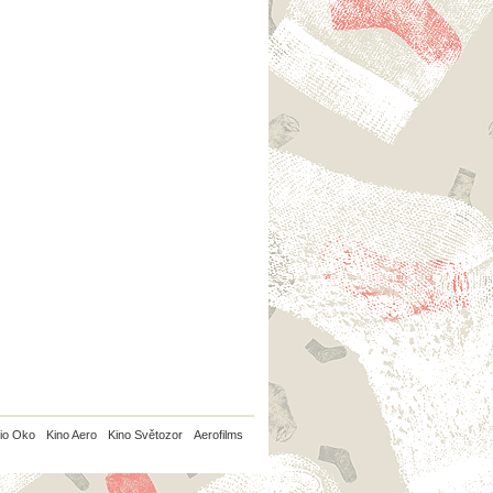
io Oko
Kino Aero
Kino Světozor
Aerofilms