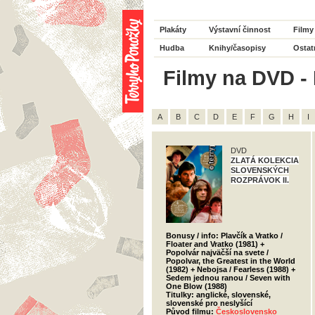
Plakáty
Výstavní činnost
Filmy
Hudba
Knihy/časopisy
Ostat
Filmy na DVD - 
A
B
C
D
E
F
G
H
I
DVD
ZLATÁ KOLEKCIA
SLOVENSKÝCH
ROZPRÁVOK II.
Bonusy / info: Plavčík a Vratko /
Floater and Vratko (1981) +
Popolvár najväčší na svete /
Popolvar, the Greatest in the World
(1982) + Nebojsa / Fearless (1988) +
Sedem jednou ranou / Seven with
One Blow (1988)
Titulky: anglické, slovenské,
slovenské pro neslyšící
Původ filmu:
Československo