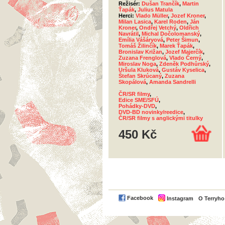
Režisér:
Dušan Trančík
,
Martin
Ťapák
,
Julius Matula
Herci:
Vlado Müller
,
Jozef Kroner
,
Milan Lasica
,
Karel Roden
,
Ján
Kroner
,
Ondřej Vetchý
,
Oldřich
Navrátil
,
Michal Dočolomanský
,
Emília Vášáryová
,
Peter Šimun
,
Tomáš Žilinčík
,
Marek Ťapák
,
Bronislav Križan
,
Jozef Majerčík
,
Zuzana Frenglová
,
Vlado Černý
,
Miroslav Noga
,
Zdeněk Podhůrský
,
Uršula Kluková
,
Gustáv Kyselica
,
Štefan Skrúcaný
,
Zuzana
Skopálová
,
Amanda Sandrelli
ČR/SR filmy
,
Edice SME/SFÚ
,
Pohádky-DVD
,
DVD-BD novinky/reedice
,
ČR/SR filmy s anglickými titulky
450 Kč
Facebook
Instagram
O Terryh