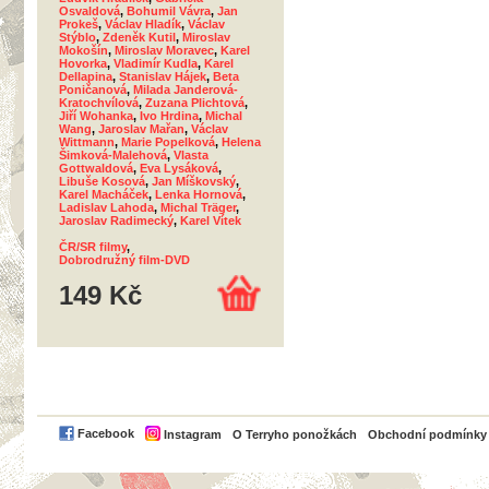
Osvaldová
,
Bohumil Vávra
,
Jan
Prokeš
,
Václav Hladík
,
Václav
Stýblo
,
Zdeněk Kutil
,
Miroslav
Mokošín
,
Miroslav Moravec
,
Karel
Hovorka
,
Vladimír Kudla
,
Karel
Dellapina
,
Stanislav Hájek
,
Beta
Poničanová
,
Milada Janderová-
Kratochvílová
,
Zuzana Plichtová
,
Jiří Wohanka
,
Ivo Hrdina
,
Michal
Wang
,
Jaroslav Mařan
,
Václav
Wittmann
,
Marie Popelková
,
Helena
Šimková-Malehová
,
Vlasta
Gottwaldová
,
Eva Lysáková
,
Libuše Kosová
,
Jan Míškovský
,
Karel Macháček
,
Lenka Hornová
,
Ladislav Lahoda
,
Michal Träger
,
Jaroslav Radimecký
,
Karel Vítek
ČR/SR filmy
,
Dobrodružný film-DVD
149 Kč
PayPal
Facebook
Instagram
O Terryho ponožkách
Obchodní podmínky