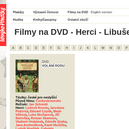
Plakáty
Výstavní činnost
Filmy na DVD
English version
Hudba
Knihy/časopisy
Ostatní zboží
Filmy na DVD - Herci - Libuš
A
B
C
D
E
F
G
H
I
J
K
L
M
N
O
P
DVD
VOLÁNÍ RODU
Titulky: české pro neslyšící
Původ filmu:
Československo
Režisér:
Jan Schmidt
Herci:
Ľudovít Kroner
,
Jaroslava
Pokorná
,
Eduard Cupák
,
Marie
Vášová
,
Luba Skořepová
,
Jiří
Bartoška
,
Roman Skamene
,
Vladimír Hrabánek
,
Zdeněk Srstka
,
Jana Andresíková
,
Karel Hlušička
,
Ludvík Hradilek
,
Gabriela