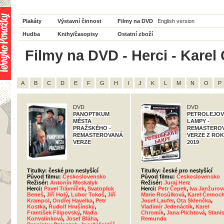
Plakáty
Výstavní činnost
Filmy na DVD
English version
Hudba
Knihy/časopisy
Ostatní zboží
Filmy na DVD - Herci - Karel 
A
B
C
D
E
F
G
H
I
J
K
L
M
N
O
P
DVD
DVD
PANOPTIKUM
PETROLEJOV
MĚSTA
LAMPY -
PRAŽSKÉHO -
REMASTERO
REMASTEROVANÁ
VERZE Z RO
VERZE
2019
Titulky: české pro neslyšící
Titulky: české pro neslyšící
Původ filmu:
Československo
Původ filmu:
Československo
Režisér:
Antonín Moskalyk
Režisér:
Juraj Herz
Herci:
Pavel Trávníček
,
Svatopluk
Herci:
Petr Čepek
,
Iva Janžurov
Beneš
,
Jiří Holý
,
Lubor Tokoš
,
Jiří
Marie Rosůlková
,
Karel Černoc
Krampol
,
Ondřej Havelka
,
Petr
Josef Laufer
,
Ota Sklenčka
,
Kostka
,
Rudolf Hrušínský
,
Vladimír Jedenáctík
,
Karel
František Filipovský
,
Naďa
Chromík
,
Jana Plichtová
,
Stanis
Konvalinková
,
Josef Bláha
,
Remunda