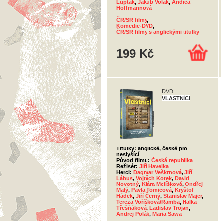
Lupták
,
Jakub Volák
,
Andrea
Hoffmannová
ČR/SR filmy
,
Komedie-DVD
,
ČR/SR filmy s anglickými titulky
199 Kč
DVD
VLASTNÍCI
Titulky: anglické, české pro
neslyšící
Původ filmu:
Česká republika
Režisér:
Jiří Havelka
Herci:
Dagmar Veškrnová
,
Jiří
Lábus
,
Vojtěch Kotek
,
David
Novotný
,
Klára Melíšková
,
Ondřej
Malý
,
Pavla Tomicová
,
Kryštof
Hádek
,
Jiří Černý
,
Stanislav Majer
,
Tereza Voříšková/Ramba
,
Halka
Třešňáková
,
Ladislav Trojan
,
Andrej Polák
,
Maria Sawa