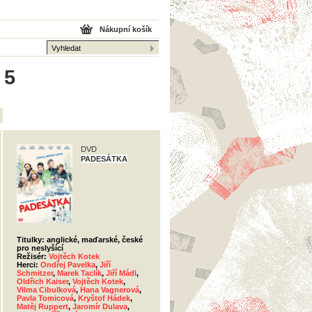
Nákupní košík
 5
DVD
PADESÁTKA
Titulky: anglické, maďarské, české
pro neslyšící
Režisér:
Vojtěch Kotek
Herci:
Ondřej Pavelka
,
Jiří
Schmitzer
,
Marek Taclík
,
Jiří Mádl
,
Oldřich Kaiser
,
Vojtěch Kotek
,
Vilma Cibulková
,
Hana Vagnerová
,
Pavla Tomicová
,
Kryštof Hádek
,
Matěj Ruppert
,
Jaromír Dulava
,