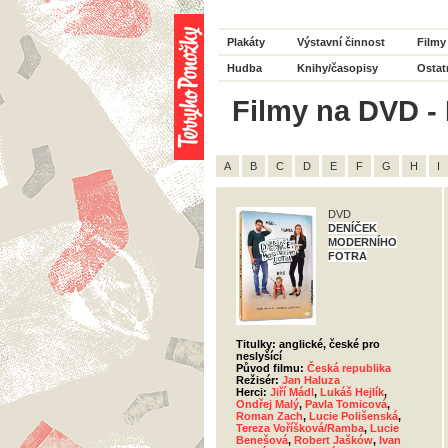
Plakáty
Výstavní činnost
Filmy
Hudba
Knihy/časopisy
Ostat
Filmy na DVD - 
A
B
C
D
E
F
G
H
I
DVD
DENÍČEK
MODERNÍHO
FOTRA
Titulky: anglické, české pro
neslyšící
Původ filmu:
Česká republika
Režisér:
Jan Haluza
Herci:
Jiří Mádl
,
Lukáš Hejlík
,
Ondřej Malý
,
Pavla Tomicová
,
Roman Zach
,
Lucie Polišenská
,
Tereza Voříšková/Ramba
,
Lucie
Benešová
,
Robert Jašków
,
Ivan