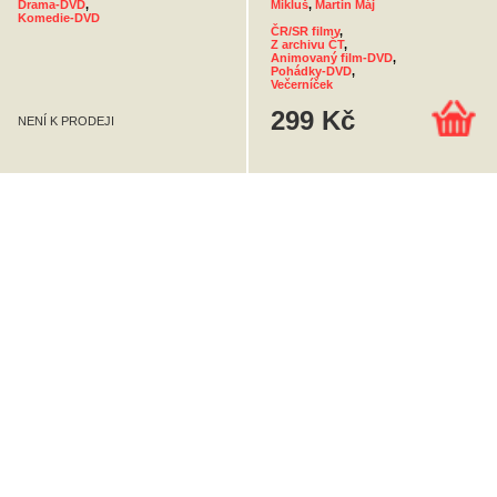
Drama-DVD
,
Mikluš
,
Martin Máj
Komedie-DVD
ČR/SR filmy
,
Z archivu ČT
,
Animovaný film-DVD
,
Pohádky-DVD
,
Večerníček
299 Kč
NENÍ K PRODEJI