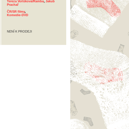
Tereza Voříšková/Ramba
,
Jakub
Prachař
ČR/SR filmy
,
Komedie-DVD
NENÍ K PRODEJI