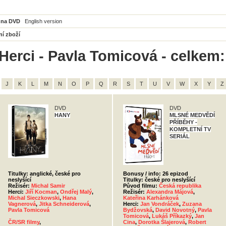
 na DVD
English version
ní zboží
Herci - Pavla Tomicová - celkem:
J
K
L
M
N
O
P
Q
R
S
T
U
V
W
X
Y
Z
DVD
DVD
HANY
MLSNÉ MEDVĚDÍ
PŘÍBĚHY -
KOMPLETNÍ TV
SERIÁL
Titulky: anglické, české pro
Bonusy / info: 26 epizod
neslyšící
Titulky: české pro neslyšící
Režisér:
Michal Samir
Původ filmu:
Česká republika
Herci:
Jiří Kocman
,
Ondřej Malý
,
Režisér:
Alexandra Májová
,
Michal Sieczkowski
,
Hana
Kateřina Karhánková
Vagnerová
,
Jitka Schneiderová
,
Herci:
Jan Vondráček
,
Zuzana
Pavla Tomicová
Bydžovská
,
David Novotný
,
Pavla
Tomicová
,
Lukáš Příkazký
,
Jan
ČR/SR filmy
,
Cina
,
Dorotka Šlajerová
,
Robert