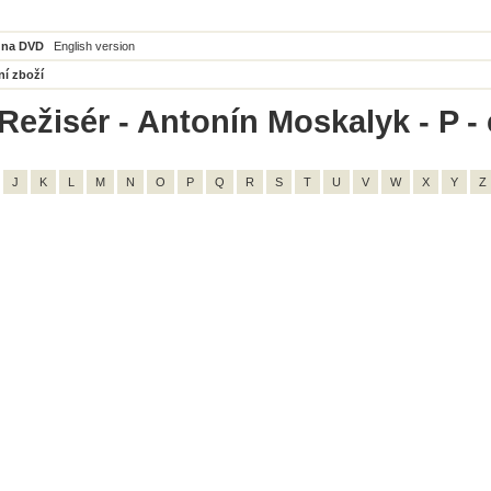
 na DVD
English version
ní zboží
Režisér - Antonín Moskalyk - P -
J
K
L
M
N
O
P
Q
R
S
T
U
V
W
X
Y
Z