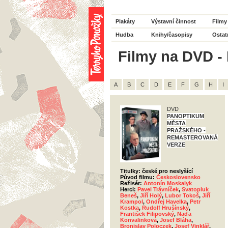
Plakáty
Výstavní činnost
Filmy
Hudba
Knihy/časopisy
Ostat
Filmy na DVD - 
A
B
C
D
E
F
G
H
I
DVD
PANOPTIKUM
MĚSTA
PRAŽSKÉHO -
REMASTEROVANÁ
VERZE
Titulky: české pro neslyšící
Původ filmu:
Československo
Režisér:
Antonín Moskalyk
Herci:
Pavel Trávníček
,
Svatopluk
Beneš
,
Jiří Holý
,
Lubor Tokoš
,
Jiří
Krampol
,
Ondřej Havelka
,
Petr
Kostka
,
Rudolf Hrušínský
,
František Filipovský
,
Naďa
Konvalinková
,
Josef Bláha
,
Bronislav Poloczek
,
Josef Vinklář
,