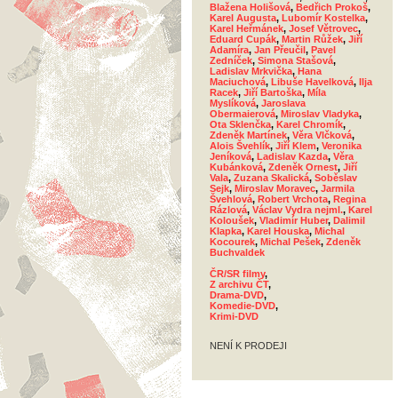
Blažena Holišová
,
Bedřich Prokoš
,
Karel Augusta
,
Lubomír Kostelka
,
Karel Heřmánek
,
Josef Větrovec
,
Eduard Cupák
,
Martin Růžek
,
Jiří
Adamíra
,
Jan Přeučil
,
Pavel
Zedníček
,
Simona Stašová
,
Ladislav Mrkvička
,
Hana
Maciuchová
,
Libuše Havelková
,
Ilja
Racek
,
Jiří Bartoška
,
Míla
Myslíková
,
Jaroslava
Obermaierová
,
Miroslav Vladyka
,
Ota Sklenčka
,
Karel Chromík
,
Zdeněk Martínek
,
Věra Vlčková
,
Alois Švehlík
,
Jiří Klem
,
Veronika
Jeníková
,
Ladislav Kazda
,
Věra
Kubánková
,
Zdeněk Ornest
,
Jiří
Vala
,
Zuzana Skalická
,
Soběslav
Sejk
,
Miroslav Moravec
,
Jarmila
Švehlová
,
Robert Vrchota
,
Regina
Rázlová
,
Václav Vydra nejml.
,
Karel
Koloušek
,
Vladimír Huber
,
Dalimil
Klapka
,
Karel Houska
,
Michal
Kocourek
,
Michal Pešek
,
Zdeněk
Buchvaldek
ČR/SR filmy
,
Z archivu ČT
,
Drama-DVD
,
Komedie-DVD
,
Krimi-DVD
NENÍ K PRODEJI