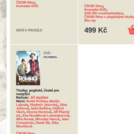
ČR/SR filmy
,
Komedie-DVD
ČR/SR filmy
,
Komedie-DVD
,
DVD-BD novinky/reedice
,
ČR/SR filmy s anglickými titulk
Blu-ray
499 Kč
NENÍ K PRODEJI
DVD
ROMING
Titulky: anglické, české pro
neslyšící
Režisér:
Jiří Vejdělek
Herci:
Bolek Polívka
,
Marián
Labuda
,
Vladimír Javorský
,
Jitka
Ježková
,
Saša Rašilov
,
Oldřich
Vlach
,
Dorota Nvotová
,
Jiří Plachý
ml.
,
Eva Nosálková-Leinweberová
,
Míra Nosek
,
Miroslav Hanuš
,
Jean
Constantin
,
David Šír
,
Jitka
Moučková
ČR/SR filmy
,