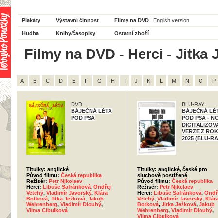
Plakáty
Výstavní činnost
Filmy na DVD
English version
Hudba
Knihy/časopisy
Ostatní zboží
Filmy na DVD - Herci - Jitka 
A
B
C
D
E
F
G
H
I
J
K
L
M
N
O
P
DVD
BLU-RAY
BÁJEČNÁ LÉTA
BÁJEČNÁ LÉ
POD PSA
POD PSA - N
DIGITALIZOV
VERZE Z RO
2025 (BLU-RA
Titulky: anglické
Titulky: anglické, české pro
Původ filmu:
Česká republika
sluchově postižené
Režisér:
Petr Nikolaev
Původ filmu:
Česká republika
Herci:
Libuše Šafránková
,
Ondřej
Režisér:
Petr Nikolaev
Vetchý
,
Vladimír Javorský
,
Klára
Herci:
Libuše Šafránková
,
Ondř
Botková
,
Jitka Ježková
,
Jakub
Vetchý
,
Vladimír Javorský
,
Klár
Wehrenberg
,
Vladimír Dlouhý
,
Botková
,
Jitka Ježková
,
Jakub
Vilma Cibulková
Wehrenberg
,
Vladimír Dlouhý
,
Vilma Cibulková