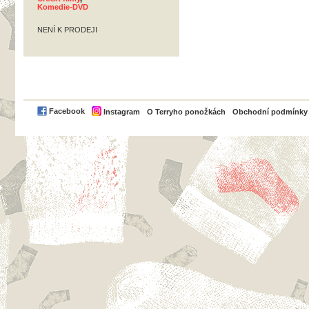
Komedie-DVD
NENÍ K PRODEJI
PayPal
Facebook
Instagram
O Terryho ponožkách
Obchodní podmínky