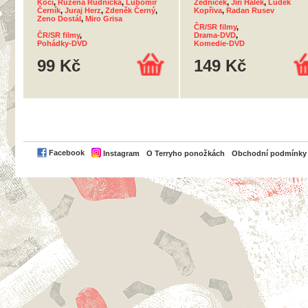
Kočí
,
Růžena Rudnická
,
Lubomír
Zedníček
,
Jiří Hálek
,
Luděk
Černík
,
Juraj Herz
,
Zdeněk Černý
,
Kopřiva
,
Radan Rusev
Zeno Dostál
,
Miro Grisa
ČR/SR filmy
,
ČR/SR filmy
,
Drama-DVD
,
Pohádky-DVD
Komedie-DVD
99 Kč
149 Kč
PayPal
Facebook
Instagram
O Terryho ponožkách
Obchodní podmínky