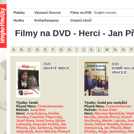
Plakáty
Výstavní činnost
Filmy na DVD
English version
Hudba
Knihy/časopisy
Ostatní zboží
Filmy na DVD - Herci - Jan Př
A
B
C
D
E
F
G
H
I
J
K
L
M
N
O
P
DVD
DVD
DEVÁTÉ SRDCE
DOBŘÍ HOLUB
VRACEJÍ
Titulky: české
Titulky: české pro neslyšící
Původ filmu:
Československo
Původ filmu:
Československo
Režisér:
Juraj Herz
Režisér:
Dušan Klein
Herci:
Juraj Kukura
,
Ondřej
Herci:
Miroslav Macháček
,
Vladi
Pavelka
,
František Filipovský
,
Menšík
,
Zdeněk Řehoř
,
Rudolf
Josef Kemr
,
Josef Somr
,
Václav
Hrušínský
,
Marián Labuda
,
Jos
Lohniský
,
Augustín Kubáň
,
Jan
Somr
,
Oldřich Navrátil
,
Evelyna
Přeučil
,
Julie Jurištová
,
Vladimír
Steimarová
,
Jan Přeučil
,
Milan
Jedenáctík
,
Anna Maľová
,
Přemysl
Kňažko
,
Alicija Jachiewicz
,
Pav