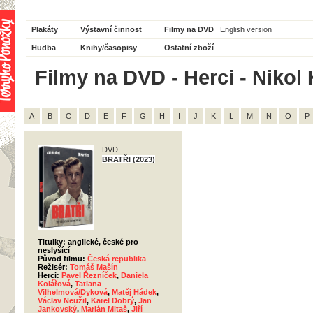
Plakáty
Výstavní činnost
Filmy na DVD
English version
Hudba
Knihy/časopisy
Ostatní zboží
Filmy na DVD - Herci - Nikol
A
B
C
D
E
F
G
H
I
J
K
L
M
N
O
P
DVD
BRATŘI (2023)
Titulky: anglické, české pro
neslyšící
Původ filmu:
Česká republika
Režisér:
Tomáš Mašín
Herci:
Pavel Řezníček
,
Daniela
Kolářová
,
Tatiana
Vilhelmová/Dyková
,
Matěj Hádek
,
Václav Neužil
,
Karel Dobrý
,
Jan
Jankovský
,
Marián Mitaš
,
Jiří