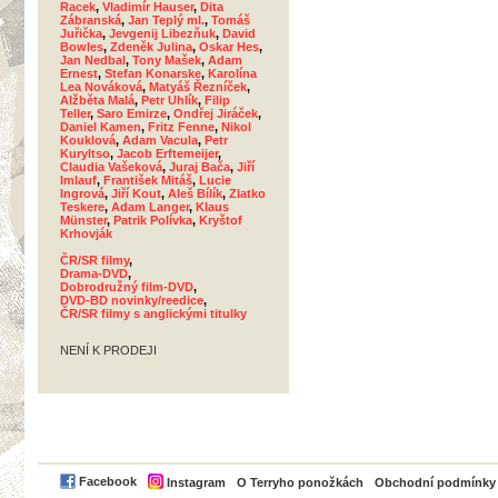
Racek
,
Vladimír Hauser
,
Dita
Zábranská
,
Jan Teplý ml.
,
Tomáš
Juřička
,
Jevgenij Libezňuk
,
David
Bowles
,
Zdeněk Julina
,
Oskar Hes
,
Jan Nedbal
,
Tony Mašek
,
Adam
Ernest
,
Stefan Konarske
,
Karolína
Lea Nováková
,
Matyáš Řezníček
,
Alžběta Malá
,
Petr Uhlík
,
Filip
Teller
,
Saro Emirze
,
Ondřej Jiráček
,
Daniel Kamen
,
Fritz Fenne
,
Nikol
Kouklová
,
Adam Vacula
,
Petr
Kuryltso
,
Jacob Erftemeijer
,
Claudia Vašeková
,
Juraj Bača
,
Jiří
Imlauf
,
František Mitáš
,
Lucie
Ingrová
,
Jiří Kout
,
Aleš Bílík
,
Zlatko
Teskere
,
Adam Langer
,
Klaus
Münster
,
Patrik Polívka
,
Kryštof
Krhovják
ČR/SR filmy
,
Drama-DVD
,
Dobrodružný film-DVD
,
DVD-BD novinky/reedice
,
ČR/SR filmy s anglickými titulky
NENÍ K PRODEJI
PayPal
Facebook
Instagram
O Terryho ponožkách
Obchodní podmínky