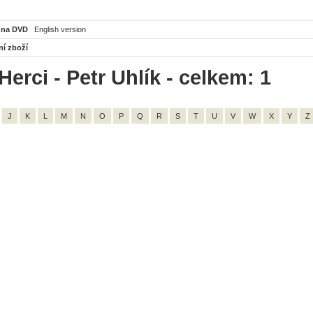
 na DVD
English version
ní zboží
erci - Petr Uhlík - celkem: 1
J
K
L
M
N
O
P
Q
R
S
T
U
V
W
X
Y
Z