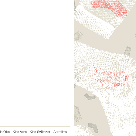
io Oko
Kino Aero
Kino Světozor
Aerofilms