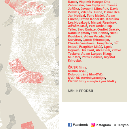
Racek
,
Vladimír Hauser
,
Dita
Zábranská
,
Jan Teplý ml.
,
Tomáš
Juřička
,
Jevgenij Libezňuk
,
David
Bowles
,
Zdeněk Julina
,
Oskar Hes
,
Jan Nedbal
,
Tony Mašek
,
Adam
Ernest
,
Stefan Konarske
,
Karolína
Lea Nováková
,
Matyáš Řezníček
,
Alžběta Malá
,
Petr Uhlík
,
Filip
Teller
,
Saro Emirze
,
Ondřej Jiráček
,
Daniel Kamen
,
Fritz Fenne
,
Nikol
Kouklová
,
Adam Vacula
,
Petr
Kuryltso
,
Jacob Erftemeijer
,
Claudia Vašeková
,
Juraj Bača
,
Jiří
Imlauf
,
František Mitáš
,
Lucie
Ingrová
,
Jiří Kout
,
Aleš Bílík
,
Zlatko
Teskere
,
Adam Langer
,
Klaus
Münster
,
Patrik Polívka
,
Kryštof
Krhovják
ČR/SR filmy
,
Drama-DVD
,
Dobrodružný film-DVD
,
DVD-BD novinky/reedice
,
ČR/SR filmy s anglickými titulky
NENÍ K PRODEJI
Facebook
Instagram
O Terryh