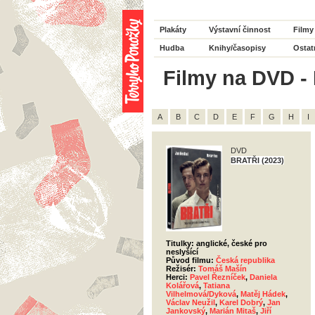
Plakáty
Výstavní činnost
Filmy
Hudba
Knihy/časopisy
Ostat
Filmy na DVD - H
A
B
C
D
E
F
G
H
I
DVD
BRATŘI (2023)
Titulky: anglické, české pro
neslyšící
Původ filmu:
Česká republika
Režisér:
Tomáš Mašín
Herci:
Pavel Řezníček
,
Daniela
Kolářová
,
Tatiana
Vilhelmová/Dyková
,
Matěj Hádek
,
Václav Neužil
,
Karel Dobrý
,
Jan
Jankovský
,
Marián Mitaš
,
Jiří