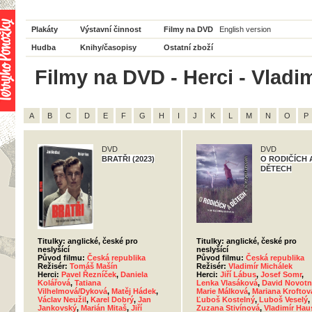
Plakáty
Výstavní činnost
Filmy na DVD
English version
Hudba
Knihy/časopisy
Ostatní zboží
Filmy na DVD - Herci - Vladi
A
B
C
D
E
F
G
H
I
J
K
L
M
N
O
P
DVD
DVD
BRATŘI (2023)
O RODIČÍCH 
DĚTECH
Titulky: anglické, české pro
Titulky: anglické, české pro
neslyšící
neslyšící
Původ filmu:
Česká republika
Původ filmu:
Česká republika
Režisér:
Tomáš Mašín
Režisér:
Vladimír Michálek
Herci:
Pavel Řezníček
,
Daniela
Herci:
Jiří Lábus
,
Josef Somr
,
Kolářová
,
Tatiana
Lenka Vlasáková
,
David Novotn
Vilhelmová/Dyková
,
Matěj Hádek
,
Marie Málková
,
Mariana Kroftov
Václav Neužil
,
Karel Dobrý
,
Jan
Ľuboš Kostelný
,
Luboš Veselý
,
Jankovský
,
Marián Mitaš
,
Jiří
Zuzana Stivínová
,
Vladimír Hau