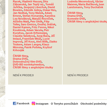
Racek
,
Vladimír Hauser
,
Dita
Ludmila Mecerodová
,
Václav
Zábranská
,
Jan Teplý ml.
,
Tomáš
Maixner
,
Marta Bačíková
,
Ivan
Juřička
,
Jevgenij Libezňuk
,
David
Landsmann
,
Tony Ducháček
Bowles
,
Zdeněk Julina
,
Oskar Hes
,
Jan Nedbal
,
Tony Mašek
,
Adam
ČR/SR filmy
,
Ernest
,
Stefan Konarske
,
Karolína
Drama-DVD
,
Lea Nováková
,
Matyáš Řezníček
,
Komedie-DVD
,
Alžběta Malá
,
Petr Uhlík
,
Filip
ČR/SR filmy s anglickými titulk
Teller
,
Saro Emirze
,
Ondřej Jiráček
,
Daniel Kamen
,
Fritz Fenne
,
Nikol
Kouklová
,
Adam Vacula
,
Petr
Kuryltso
,
Jacob Erftemeijer
,
Claudia Vašeková
,
Juraj Bača
,
Jiří
Imlauf
,
František Mitáš
,
Lucie
Ingrová
,
Jiří Kout
,
Aleš Bílík
,
Zlatko
Teskere
,
Adam Langer
,
Klaus
Münster
,
Patrik Polívka
,
Kryštof
Krhovják
ČR/SR filmy
,
Drama-DVD
,
Dobrodružný film-DVD
,
DVD-BD novinky/reedice
,
ČR/SR filmy s anglickými titulky
NENÍ K PRODEJI
NENÍ K PRODEJI
PayPal
Facebook
Instagram
O Terryho ponožkách
Obchodní podmínky