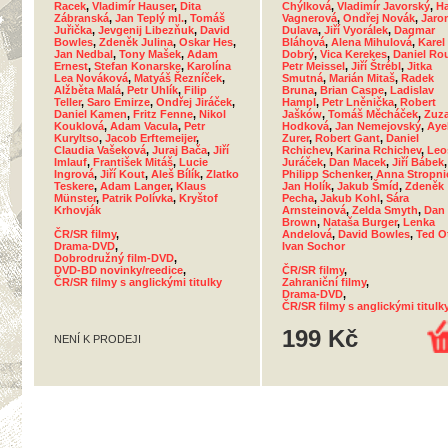
Racek
,
Vladimír Hauser
,
Dita
Chýlková
,
Vladimír Javorský
,
H
Zábranská
,
Jan Teplý ml.
,
Tomáš
Vagnerová
,
Ondřej Novák
,
Jaro
Juřička
,
Jevgenij Libezňuk
,
David
Dulava
,
Jiří Vyorálek
,
Dagmar
Bowles
,
Zdeněk Julina
,
Oskar Hes
,
Bláhová
,
Alena Mihulová
,
Karel
Jan Nedbal
,
Tony Mašek
,
Adam
Dobrý
,
Vica Kerekes
,
Daniel Ro
Ernest
,
Stefan Konarske
,
Karolína
Petr Meissel
,
Jiří Štrébl
,
Jitka
Lea Nováková
,
Matyáš Řezníček
,
Smutná
,
Marián Mitaš
,
Radek
Alžběta Malá
,
Petr Uhlík
,
Filip
Bruna
,
Brian Caspe
,
Ladislav
Teller
,
Saro Emirze
,
Ondřej Jiráček
,
Hampl
,
Petr Lněnička
,
Robert
Daniel Kamen
,
Fritz Fenne
,
Nikol
Jašków
,
Tomáš Měcháček
,
Zuz
Kouklová
,
Adam Vacula
,
Petr
Hodková
,
Jan Nemejovský
,
Aye
Kuryltso
,
Jacob Erftemeijer
,
Zurer
,
Robert Gant
,
Daniel
Claudia Vašeková
,
Juraj Bača
,
Jiří
Rchichev
,
Karina Rchichev
,
Leo
Imlauf
,
František Mitáš
,
Lucie
Juráček
,
Dan Macek
,
Jiří Bábek
,
Ingrová
,
Jiří Kout
,
Aleš Bílík
,
Zlatko
Philipp Schenker
,
Anna Stropni
Teskere
,
Adam Langer
,
Klaus
Jan Holík
,
Jakub Šmíd
,
Zdeněk
Münster
,
Patrik Polívka
,
Kryštof
Pecha
,
Jakub Kohl
,
Sára
Krhovják
Arnsteinová
,
Zelda Smyth
,
Dan
Brown
,
Nataša Burger
,
Lenka
ČR/SR filmy
,
Andelová
,
David Bowles
,
Ted O
Drama-DVD
,
Ivan Sochor
Dobrodružný film-DVD
,
DVD-BD novinky/reedice
,
ČR/SR filmy
,
ČR/SR filmy s anglickými titulky
Zahraniční filmy
,
Drama-DVD
,
ČR/SR filmy s anglickými titulk
199 Kč
NENÍ K PRODEJI