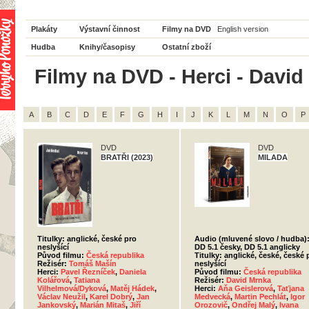
Plakáty
Výstavní činnost
Filmy na DVD
English version
Hudba
Knihy/časopisy
Ostatní zboží
Filmy na DVD - Herci - David
A
B
C
D
E
F
G
H
I
J
K
L
M
N
O
P
DVD
DVD
BRATŘI (2023)
MILADA
Titulky: anglické, české pro
Audio (mluvené slovo / hudba)
neslyšící
DD 5.1 česky, DD 5.1 anglicky
Původ filmu:
Česká republika
Titulky: anglické, české, české 
Režisér:
Tomáš Mašín
neslyšící
Herci:
Pavel Řezníček
,
Daniela
Původ filmu:
Česká republika
Kolářová
,
Tatiana
Režisér:
David Mrnka
Vilhelmová/Dyková
,
Matěj Hádek
,
Herci:
Aňa Geislerová
,
Taťjana
Václav Neužil
,
Karel Dobrý
,
Jan
Medvecká
,
Martin Pechlát
,
Igor
Jankovský
,
Marián Mitaš
,
Jiří
Orozovič
,
Ondřej Malý
,
Ivana