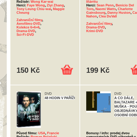
Režisér:
Wong Kar-wai
Iñárritu
Herci:
Faye Wong
,
Ziyi Zhang
,
Herci:
Sean Penn
,
Benicio Del
Tony Leung Chiu-wai
,
Maggie
Toro
,
Naomi Watts
,
Charlotte
Cheung
Gainsbourg
,
Danny Huston
,
Ca
Nahon
,
Clea DuVall
Zahraniční filmy
,
Aerofilms-DVD
,
Zahraniční filmy
,
Kolekce 6+6+6
,
Drama-DVD
,
Drama-DVD
,
Krimi-DVD
Sci-Fi-DVD
150 Kč
199 Kč
DVD
DVD
48 HODIN V PAŘÍŽI
A CO DÁLE,
BALTAZARE 
MUŠKA - PO
OBJEDNÁVKY
OSOBNÍ ODB
Původ filmu:
USA
,
Francie
Bonusy / info: prodej dvou
Režisér:
Roman Polański
samostatných DVD výhradně v