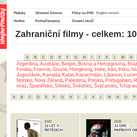
Plakáty
Výstavní činnost
Filmy na DVD
English version
Hudba
Knihy/časopisy
Ostatní zboží
Zahraniční filmy - celkem: 1
A
B
C
D
E
F
G
H
I
J
K
L
M
N
Argentina
,
Austrálie
,
Belgie
,
Bosna a Hercegovina
,
Braz
Finsko
,
Francie
,
Gruzie
,
Hongkong
,
Indie
,
Írán
,
Irsko
,
Is
Jugoslávie
,
Kanada
,
Katar
,
Kazachstán
,
Libanon
,
Luce
Norsko
,
Nový Zéland
,
Palestina
,
Polsko
,
Portugalsko
,
R
svaz
,
Španělsko
,
Srbsko
,
Švédsko
,
Švýcarsko
,
Tchaj-w
A
B
C
D
E
F
G
H
I
J
K
L
M
N
O
P
DVD
DVD
12 LET V
12 OPIC -
ŘETĚZECH
PAPÍROVÝ O