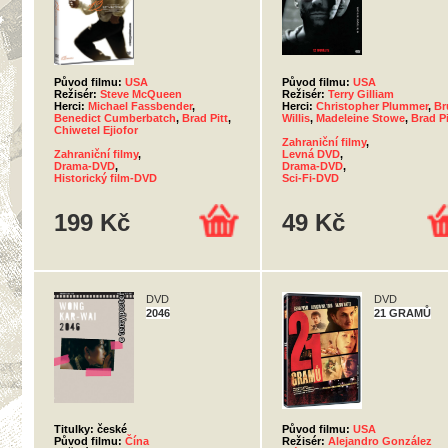
Původ filmu:
USA
Původ filmu:
USA
Režisér:
Steve McQueen
Režisér:
Terry Gilliam
Herci:
Michael Fassbender
,
Herci:
Christopher Plummer
,
Br
Benedict Cumberbatch
,
Brad Pitt
,
Willis
,
Madeleine Stowe
,
Brad Pi
Chiwetel Ejiofor
Zahraniční filmy
,
Zahraniční filmy
,
Levná DVD
,
Drama-DVD
,
Drama-DVD
,
Historický film-DVD
Sci-Fi-DVD
199 Kč
49 Kč
DVD
DVD
2046
21 GRAMŮ
Titulky: české
Původ filmu:
USA
Původ filmu:
Čína
Režisér:
Alejandro González