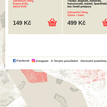
Zahraniční filmy
,
Titulky: anglické, německé,
Drama-DVD
,
francouzské, italské, španělské
Akční-DVD
bez české podpory
Zahraniční filmy
,
Opera + balet
149 Kč
499 Kč
PayPal
Facebook
Instagram
O Terryho ponožkách
Obchodní podmínky