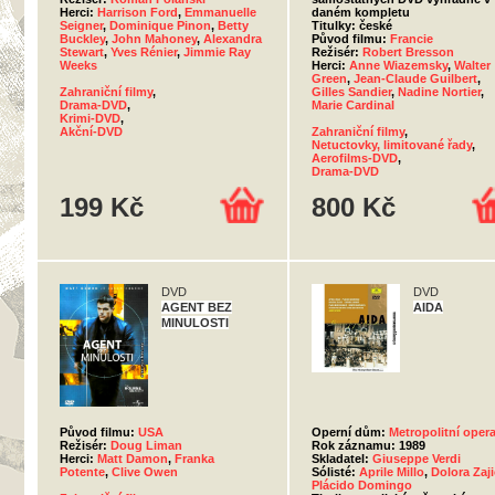
Herci:
Harrison Ford
,
Emmanuelle
daném kompletu
Seigner
,
Dominique Pinon
,
Betty
Titulky: české
Buckley
,
John Mahoney
,
Alexandra
Původ filmu:
Francie
Stewart
,
Yves Rénier
,
Jimmie Ray
Režisér:
Robert Bresson
Weeks
Herci:
Anne Wiazemsky
,
Walter
Green
,
Jean-Claude Guilbert
,
Zahraniční filmy
,
Gilles Sandier
,
Nadine Nortier
,
Drama-DVD
,
Marie Cardinal
Krimi-DVD
,
Akční-DVD
Zahraniční filmy
,
Netuctovky, limitované řady
,
Aerofilms-DVD
,
Drama-DVD
199 Kč
800 Kč
DVD
DVD
AGENT BEZ
AIDA
MINULOSTI
Původ filmu:
USA
Operní dům:
Metropolitní oper
Režisér:
Doug Liman
Rok záznamu: 1989
Herci:
Matt Damon
,
Franka
Skladatel:
Giuseppe Verdi
Potente
,
Clive Owen
Sólisté:
Aprile Millo
,
Dolora Zaj
Plácido Domingo